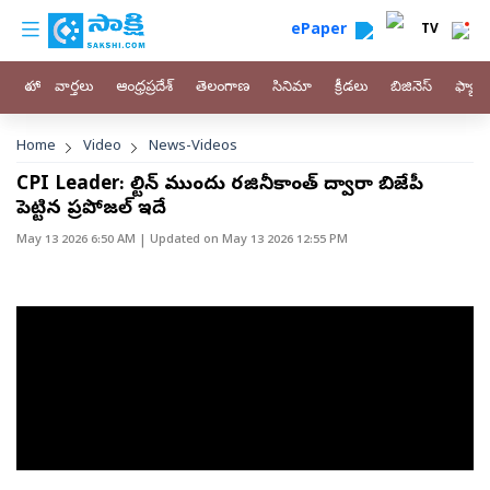
custom menu
Skip to main content
ePaper
TV
హోం
వార్తలు
ఆంధ్రప్రదేశ్
తెలంగాణ
సినిమా
క్రీడలు
బిజినెస్
ఫ్యామ
Breadcrumb
Home
Video
News-Videos
CPI Leader: స్టాలిన్ ముందు రజినీకాంత్ ద్వారా బిజేపీ
పెట్టిన ప్రపోజల్ ఇదే
May 13 2026 6:50 AM
| Updated on
May 13 2026 12:55 PM