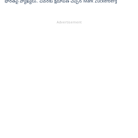
భారత్‌పై వ్యాఖ్యలు.. చివరకు క్షమాపణ చెప్పిన Mark Zuckerberg
Advertisement