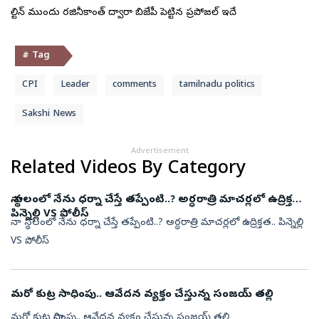
స్టాలిన్ ముందు రజినీకాంత్ ద్వారా బిజేపీ పెట్టిన ప్రపోజల్ ఇదే
# Tag
CPI
Leader
comments
tamilnadu politics
Sakshi News
Advertisement
Related Videos By Category
నా స్థలంలో నేను ధర్నా చేస్తే తప్పేంటి..? అర్ధరాత్రి మాచర్లలో ఉద్రిక్తత..
పిన్నెల్లి VS పోలీస్
నా స్థలంలో నేను ధర్నా చేస్తే తప్పేంటి..? అర్ధరాత్రి మాచర్లలో ఉద్రిక్తత.. పిన్నెల్లి
VS పోలీస్
మరో కుట్ర సాధింపు.. ఆవేదన వ్యక్తం చేస్తున్న సంజయ్ తల్లి
మరో కుట్ర సాధింపు.. ఆవేదన వ్యక్తం చేస్తున్న సంజయ్ తల్లి