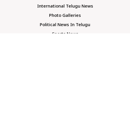
International Telugu News
Photo Galleries
Political News In Telugu
Sports News
TS Politics News
Telangana News
Telugu Movie Reviews
Company
About Us
Contact Us
Media Kit
Terms And Conditions