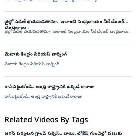
జైల్లో పెడితే భయపడతామా.. ఇలాంటి సంప్రదాయం నీకే డేంజర్
చంద్రబాబు..
జైల్లో పెడితే భయపడతామా.. ఇలాంటి సంప్రదాయం నీకే డేంజర్ చంద్రబాబు..
మెటాకు కేంద్రం సీరియస్ వార్నింగ్
మెటాకు కేంద్రం సీరియస్ వార్నింగ్
రాసిపెట్టుకోండి.. ఆంధ్ర రాష్ట్రానికి ఒక్కడే రారాజు
రాసిపెట్టుకోండి.. ఆంధ్ర రాష్ట్రానికి ఒక్కడే రారాజు
Related Videos By Tags
జగన్ పర్యటన గ్రాండ్ సక్సెస్.. బాబు, లోకేష్ గుండెల్లో వణుకు