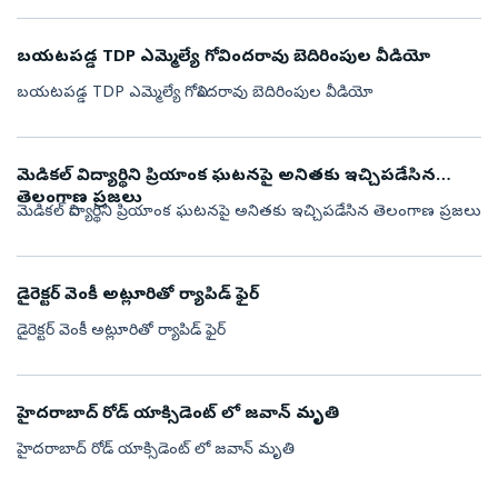
బయటపడ్డ TDP ఎమ్మెల్యే గోవిందరావు బెదిరింపుల వీడియో
బయటపడ్డ TDP ఎమ్మెల్యే గోవిందరావు బెదిరింపుల వీడియో
మెడికల్ విద్యార్థిని ప్రియాంక ఘటనపై అనితకు ఇచ్చిపడేసిన
తెలంగాణ ప్రజలు
మెడికల్ విద్యార్థిని ప్రియాంక ఘటనపై అనితకు ఇచ్చిపడేసిన తెలంగాణ ప్రజలు
డైరెక్టర్ వెంకీ అట్లూరితో ర్యాపిడ్ ఫైర్
డైరెక్టర్ వెంకీ అట్లూరితో ర్యాపిడ్ ఫైర్
హైదరాబాద్ రోడ్ యాక్సిడెంట్ లో జవాన్ మృతి
హైదరాబాద్ రోడ్ యాక్సిడెంట్ లో జవాన్ మృతి