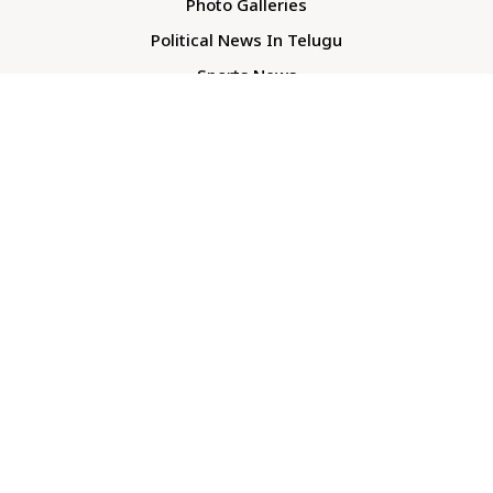
Photo Galleries
Political News In Telugu
Sports News
TS Politics News
Telangana News
Telugu Movie Reviews
Company
About Us
Contact Us
Media Kit
Terms And Conditions