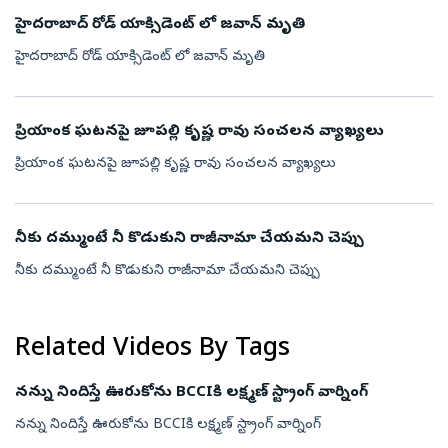
హైదరాబాద్ రోడ్ యాక్సిడెంట్ లో జవాన్ మృతి
హైదరాబాద్ రోడ్ యాక్సిడెంట్ లో జవాన్ మృతి
ప్రియాంక ఘటనపై జూపల్లి కృష్ణ రావు సంచలన వ్యాఖ్యలు
ప్రియాంక ఘటనపై జూపల్లి కృష్ణ రావు సంచలన వ్యాఖ్యలు
నీకు దమ్ముంటే నీ కొడుకుని రాజీనామా చేయమని చెప్పు
నీకు దమ్ముంటే నీ కొడుకుని రాజీనామా చేయమని చెప్పు
Related Videos By Tags
నన్ను నిందిస్తే ఊరుకోను BCCIకి లక్ష్మణ్ స్ట్రాంగ్ వార్నింగ్
నన్ను నిందిస్తే ఊరుకోను BCCIకి లక్ష్మణ్ స్ట్రాంగ్ వార్నింగ్