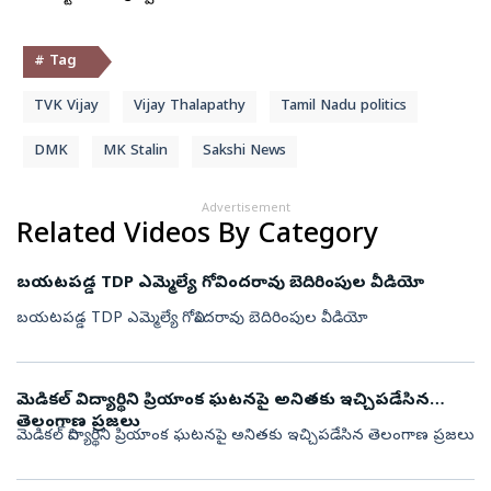
# Tag
TVK Vijay
Vijay Thalapathy
Tamil Nadu politics
DMK
MK Stalin
Sakshi News
Advertisement
Related Videos By Category
బయటపడ్డ TDP ఎమ్మెల్యే గోవిందరావు బెదిరింపుల వీడియో
బయటపడ్డ TDP ఎమ్మెల్యే గోవిందరావు బెదిరింపుల వీడియో
మెడికల్ విద్యార్థిని ప్రియాంక ఘటనపై అనితకు ఇచ్చిపడేసిన
తెలంగాణ ప్రజలు
మెడికల్ విద్యార్థిని ప్రియాంక ఘటనపై అనితకు ఇచ్చిపడేసిన తెలంగాణ ప్రజలు