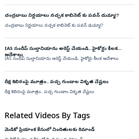
చంద్రబాబు నిర్ణయాలు నచ్చక కాబినెట్ కు పవన్ డుమ్మా!?
చంద్రబాబు నిర్ణయాలు నచ్చక కాబినెట్ కు పవన్ డుమ్మా!?
IAS సందీప్ సుల్తానియాను అరెస్ట్ చేయండి.. హైకోర్టు కీలక
ఆదేశాలు
IAS సందీప్ సుల్తానియాను అరెస్ట్ చేయండి.. హైకోర్టు కీలక ఆదేశాలు
దీక్ష శిబిరంపై మూత్రం.. పచ్చ గుండాల వికృత చేష్టలు
దీక్ష శిబిరంపై మూత్రం.. పచ్చ గుండాల వికృత చేష్టలు
Related Videos By Tags
మెడికో ప్రియాంక కేసులో నిందితులకు రిమాండ్