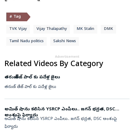
# Tag
TVK Vijay
Vijay Thalapathy
MK Stalin
DMK
Tamil Nadu politics
Sakshi News
Advertisement
Related Videos By Category
తరుణ్ తేజ్ పాల్ కు పదేళ్ల జైలు
తరుణ్ తేజ్ పాల్ కు పదేళ్ల జైలు
అమిత్ షాను కలిసిన YSRCP ఎంపీలు.. జగన్ భద్రత, DSC
అంశంపై ఫిర్యాదు
అమిత్ షాను కలిసిన YSRCP ఎంపీలు.. జగన్ భద్రత, DSC అంశంపై
ఫిర్యాదు