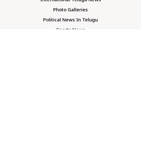
International Telugu News
Photo Galleries
Political News In Telugu
Sports News
TS Politics News
Telangana News
Telugu Movie Reviews
Company
About Us
Contact Us
Media Kit
Terms And Conditions