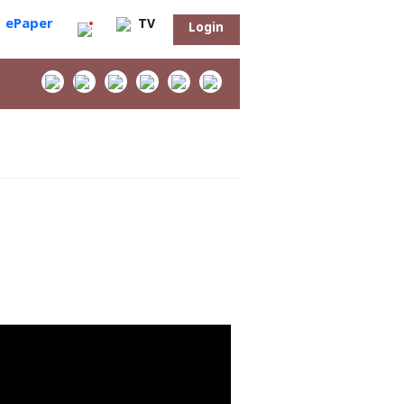
ePaper
TV
Login
‌
సా?