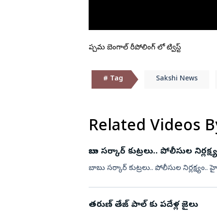
డా. బి ఆర్‌ అం
ఎడ్యుకేషన్
గుంటూరు
కర్ణాటక
బాపట్ల
తమిళనాడు
పశ్చిమ బెంగాల్ రీపోలింగ్ లో ట్విస్ట్
పల్నాడు
ఢిల్లీ
కృష్ణా
మహారాష్ట్ర
# Tag
Sakshi News
ఎన్టీఆర్
ఒడిశా
కర్నూలు
నంద్యాల
Related Videos B
ప్రకాశం
శ్రీపొట్టి శ్రీరా
బాబు సర్కార్ కుట్రలు.. పోలీసుల నిర్లక్ష
శ్రీకాకుళం
బాబు సర్కార్ కుట్రలు.. పోలీసుల నిర్లక్ష్యం.. హ
విశాఖపట్నం
అనకాపల్లి
తరుణ్ తేజ్ పాల్ కు పదేళ్ల జైలు
అల్లూరి సీతా