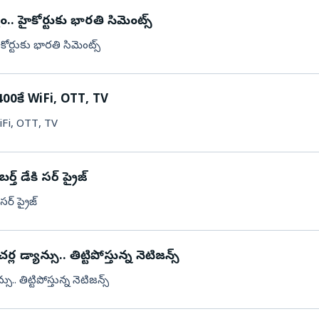
్యం.. హైకోర్టుకు భారతి సిమెంట్స్
ైకోర్టుకు భారతి సిమెంట్స్
00కే WiFi, OTT, TV
iFi, OTT, TV
త్ డేకి సర్ ప్రైజ్
సర్ ప్రైజ్
ల డ్యాన్సు.. తిట్టిపోస్తున్న నెటిజన్స్
ు.. తిట్టిపోస్తున్న నెటిజన్స్