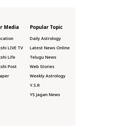
r Media
Popular Topic
cation
Daily Astrology
shi LIVE TV
Latest News Online
shi Life
Telugu News
shi Post
Web Stories
aper
Weekly Astrology
Y.S.R
YS Jagan News