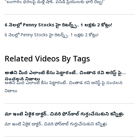
“బంగారం ధరలపై మళ్లీ షాక్.. పసిడి ప్రియులకు భారీ దెబ్బ!”
6 నెలల్లో Penny Stocks హై రిటర్న్స్.. 1 లక్షకు 2 కోట్లు!
6 నెలల్లో Penny Stocks హై రిటర్న్స్.. 1 లక్షకు 2 కోట్లు!
Related Videos By Tags
అతని మీద ఎలాంటి కేసు పెట్టారంటే.. చింతాడ రవి అరెస్ట్ పై
సంచలన నిజాలు
అతని మీద ఎలాంటి కేసు పెట్టారంటే.. చింతాడ రవి అరెస్ట్ పై సంచలన
నిజాలు
మా ఇంటి ఏకైక డాక్టర్.. చివరి ఫోన్‌కాల్ గుర్తుచేసుకుని కన్నీళ్లు
మా ఇంటి ఏకైక డాక్టర్.. చివరి ఫోన్‌కాల్ గుర్తుచేసుకుని కన్నీళ్లు