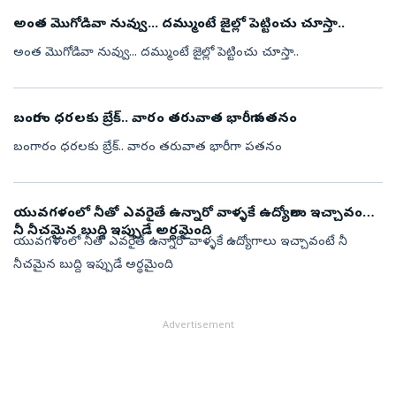
అంత మొగోడివా నువ్వు... దమ్ముంటే జైల్లో పెట్టించు చూస్తా..
అంత మొగోడివా నువ్వు... దమ్ముంటే జైల్లో పెట్టించు చూస్తా..
బంగారం ధరలకు బ్రేక్.. వారం తరువాత భారీగా పతనం
బంగారం ధరలకు బ్రేక్.. వారం తరువాత భారీగా పతనం
యువగళంలో నీతో ఎవరైతే ఉన్నారో వాళ్ళకే ఉద్యోగాలు ఇచ్చావంటే
నీ నీచమైన బుద్ది ఇప్పుడే అర్థమైంది
యువగళంలో నీతో ఎవరైతే ఉన్నారో వాళ్ళకే ఉద్యోగాలు ఇచ్చావంటే నీ
నీచమైన బుద్ది ఇప్పుడే అర్థమైంది
Advertisement