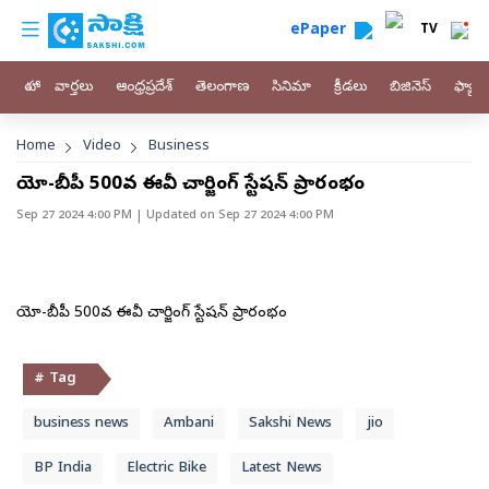
custom menu
Skip to main content
ePaper
TV
హోం
వార్తలు
ఆంధ్రప్రదేశ్
తెలంగాణ
సినిమా
క్రీడలు
బిజినెస్
ఫ్యామ
Breadcrumb
Home
Video
Business
జియో-బీపీ 500వ ఈవీ చార్జింగ్‌ స్టేషన్‌ ప్రారంభం
Sep 27 2024 4:00 PM
| Updated on
Sep 27 2024 4:00 PM
జియో-బీపీ 500వ ఈవీ చార్జింగ్‌ స్టేషన్‌ ప్రారంభం
# Tag
business news
Ambani
Sakshi News
jio
BP India
Electric Bike
Latest News