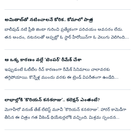
చేశాడు గానీ చాలావరకు ఫ్లాపులే. ఎట్టకేలకు 'క' అనే థ్రిల్లర్ స...
అమితాబ్‌తో నటించాలనే కోరిక.. కోమాలో పాత్ర
బాలీవుడ్‌ నటి ప్రీతి జింటా గురించి ప్రత్యేకంగా పరిచయం అవసరం లేదు.
తన అందం, నటనలతో అప్పట్లో ఓ స్టార్‌ హీరోయిన్‌గా ఓ వెలుగు వెలిగింది.
అమితాబ్‌ బచ్చన్‌ హోస్ట్‌ చేస్తున్న ‘కౌన్‌ బనేగా కరోడ్‌పతి’ 18వ సీజన...
ఆ ఒక్క కారణం వల్లే 'టెంపర్' రీమేక్ చేశా
ఇప్పుడంటే ఓటీటీల రీచ్ కారణంగా రీమేక్ సినిమాలు చాలావరకు
తగ్గిపోయాయి. కొన్నేళ్ల ముందు వరకు ఈ ట్రెండ్ విపరీతంగా ఉండేది.
ఉదాహరణ తీసుకుంటే తెలుగులో హిట్ అయిన మూవీని తమిళం లేదా
కన్నడలో రీమేక్ చేశారు. అలా 20...
లాభాల్లోకి 'కొరియన్ కనకరాజు'.. కలెక్షన్ ఎంతంటే?
మెగాహీరో వరుణ్ తేజ్ లేటెస్ట్ మూవీ 'కొరియన్ కనకరాజు'. హారర్ కామెడీగా
తీసిన ఈ చిత్రం గత వీకెండ్ థియేటర్లలోకి వచ్చింది. మిశ్రమ స్పందన
తెచ్చుకున్నప్పటికీ మంచి వసూళ్లు సాధించింది. మూడు రోజుల్లోనే రూ.35
కోట...