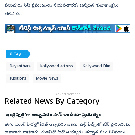
పలువురు సినీ ప్రముఖులు నయనతారకు జన్మదిన శుభాకాంక్షలు
తెలిపారు.
# Tag
Nayanthara
kollywood actress
Kollywood Film
auditions
Movie News
Advertisement
Related News By Category
'ఇంద్రపుత్ర'గా అబ్బవరం పాన్ ఇండియా ప్రయత్నం
తెలుగు యంగ్ హీరోల్లో కిరణ్ అబ్బవరం ఒకడు. షార్ట్ ఫిల్మ్స్‌తో కెరీర్ ప్రారంభించి,
రాజావారు రాణిగారు' మూవీతో హీరో అయ్యాడు. తర్వాత పలు సినిమాలు