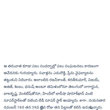
ఆ తరువాత కూడా పలు సందర్భాల్లో పలు సంఘటనలు కారణంగా
ఆవేదనకు గురయ్యారు. సవాళ్లను ఎదురొడ్డి, ప్రేమ వైఫల్యాలను
తట్టుకుని నిలిచారు. అలాంటిది రజనీకాంత్‌, శరత్‌కుమార్‌, విజయ్‌,
అజిత్‌, శింబు, ధనుష్‌ అంటూ తమిళంలోనూ తెలుగులో నాగార్జున,
బాలకృష్ణ, వెంకటేష్‌తోనూ, హిందీలో బాద్‌షా షారూక్‌ఖాన్‌ వంటి
సూపర్‌స్టార్‌లతో నటించి లేడీ సూపర్‌ స్టార్‌ అయ్యారు. కాగా.. నయనతార
నవంబర్ 18న తన 39వ పుట్టిన రోజు తన పిల్లలతో కలిసి జరుపుకున్నారు.