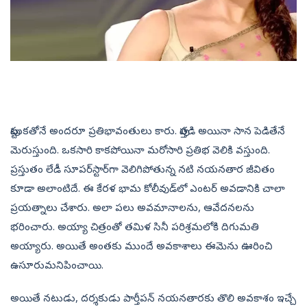
పుట్టుకతోనే అందరూ ప్రతిభావంతులు కారు. పుత్తడి అయినా సాన పెడితేనే
మెరుస్తుంది. ఒకసారి కాకపోయినా మరోసారి ప్రతిభ వెలికి వస్తుంది.
ప్రస్తుతం లేడీ సూపర్‌స్టార్‌గా వెలిగిపోతున్న నటి నయనతార జీవితం
కూడా అలాంటిదే. ఈ కేరళ భామ కోలీవుడ్‌లో ఎంటర్‌ అవడానికి చాలా
ప్రయత్నాలు చేశారు. అలా పలు అవమానాలను, ఆవేదనలను
భరించారు. అయ్యా చిత్రంతో తమిళ సినీ పరిశ్రమలోకి దిగుమతి
అయ్యారు. అయితే అంతకు ముందే అవకాశాలు ఈమెను ఊరించి
ఉసూరుమనిపించాయి.
అయితే నటుడు, దర్శకుడు పార్తీపన్‌ నయనతారకు తొలి అవకాశం ఇచ్చే