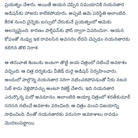
ప్రయత్నం చేశారు. అయితే ఆయన చెప్పిన సమయానికి నయనతార
అడిషన్‌కు హాజరు కాలేకపోయారు. అప్పటి ఆమె పరిస్థితి అలాంటిది.
కేరళ నుంచి చైన్నెకు బస్సులో చేరుకునే ప్రయత్నంలో ఆమెకు
ఆలస్యమైంది. కారణం పార్తీపన్‌కు ఫోన్‌ ద్వారా వివరించినా.. ఆయన
కోపంతో నువ్వు ఇక రావలసిన అవసరం లేదని చెప్పడం నయనతారకు
కలిగిన తొలి నిరాశ.
ఆ తరువాత శింబుకు జంటగా తొట్టి జయ చిత్రంలో నటించే అవకాశం
వచ్చింది. ఆ చిత్ర దర్శకుడు వీజెడ్‌ దురై అడిషన్‌ నిర్వహించారు.
అందులో పాల్గొన్న నయనతార సరిగా నటించకపోవడంతో నీకు నటన
సెట్‌ కాదు వెళ్లిపోవచ్చు అంటూ రిజెక్ట్‌ చేశారు. ఇది నయనతార
ఎదుర్కొన్న మరో అవమానం. అలాంటిది అయ్యా చిత్రంలో శరత్‌కుమార్
సరసన‌ నటించే అవకాశం వరించింది. ఆ చిత్రం మంచి విజయాన్ని
సాధించింది. దీంతో నయనతారకు వరుసగా అవకాశాలు రావడం
మొదలుపెట్టాయి.