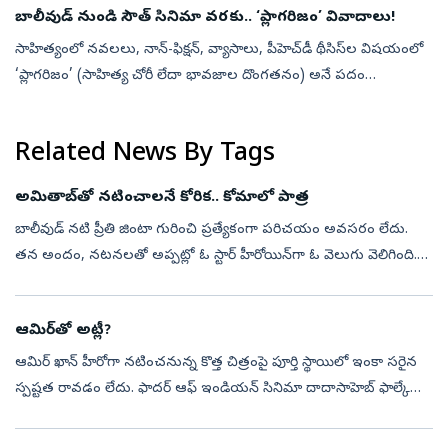
బాలీవుడ్ నుండి సౌత్ సినిమా వరకు.. ‘ప్లాగరిజం’ వివాదాలు!
సాహిత్యంలో నవలలు, నాన్-ఫిక్షన్, వ్యాసాలు, పీహెచ్‌డీ థీసిస్‌ల విషయంలో
‘ప్లాగరిజం’ (సాహిత్య చోరీ లేదా భావజాల దొంగతనం) అనే పదం
సాధారణంగా వినిపిస్తూ ఉంటుంది. అయితే నాటకాలు, లలిత కళలు, సినిమా
వంటి ఇతర సాంస...
Related News By Tags
అమితాబ్‌తో నటించాలనే కోరిక.. కోమాలో పాత్ర
బాలీవుడ్‌ నటి ప్రీతి జింటా గురించి ప్రత్యేకంగా పరిచయం అవసరం లేదు.
తన అందం, నటనలతో అప్పట్లో ఓ స్టార్‌ హీరోయిన్‌గా ఓ వెలుగు వెలిగింది.
అమితాబ్‌ బచ్చన్‌ హోస్ట్‌ చేస్తున్న ‘కౌన్‌ బనేగా కరోడ్‌పతి’ 18వ సీజన...
ఆమిర్‌తో అట్లీ?
ఆమిర్‌ ఖాన్‌ హీరోగా నటించనున్న కొత్త చిత్రంపై పూర్తి స్థాయిలో ఇంకా సరైన
స్పష్టత రావడం లేదు. ఫాదర్‌ ఆఫ్‌ ఇండియన్‌ సినిమా దాదాసాహెబ్‌ ఫాల్కే
బయోపిక్, ‘త్రీ ఇడియట్స్‌’ సీక్వెల్, దర్శకుడు లోకేష్‌ కనగరాజ్‌...