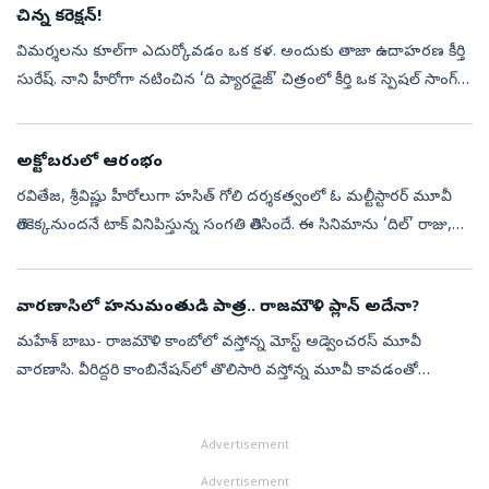
చిన్న కరెక్షన్‌!
విమర్శలను కూల్‌గా ఎదుర్కోవడం ఒక కళ. అందుకు తాజా ఉదాహరణ కీర్తి
సురేష్‌. నాని హీరోగా నటించిన ‘ది ప్యారడైజ్‌’ చిత్రంలో కీర్తి ఒక స్పెషల్‌ సాంగ్‌కి
డ్యాన్స్‌ చేశారు. కీర్తి ఈ పాట చేయడాన్ని విమర్శిస్తూ, ఓ ...
అక్టోబరులో ఆరంభం
రవితేజ, శ్రీవిష్ణు హీరోలుగా హసిత్‌ గోలి దర్శకత్వంలో ఓ మల్టీస్టారర్‌ మూవీ
తెరకెక్కనుందనే టాక్‌ వినిపిస్తున్న సంగతి తెలిసిందే. ఈ సినిమాను ‘దిల్‌’ రాజు,
శిరీష్‌ నిర్మించనున్నారట. కాగా, ఈ సినిమా రెగ్యులర్...
వారణాసిలో హనుమంతుడి పాత్ర.. రాజమౌళి ప్లాన్ అదేనా?
మహేశ్ బాబు- రాజమౌళి కాంబోలో వస్తోన్న మోస్ట్ అడ్వెంచరస్ మూవీ
వారణాసి. వీరిద్దరి కాంబినేషన్‌లో తొలిసారి వస్తోన్న మూవీ కావడంతో
అభిమానుల్లో భారీ అంచనాలు నెలకొన్నాయి. ప్రస్తుతం ఈ సినిమా షూటింగ్
శరవేగంగా జర...
Advertisement
Advertisement