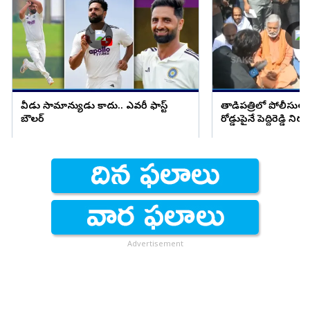
వీడు సామాన్యుడు కాదు.. ఎవరీ ఫాస్ట్
తాడిపత్రిలో పోలీసుల ఓ
బౌలర్
రోడ్డుపైనే పెద్దిరెడ్డి ని
Advertisement