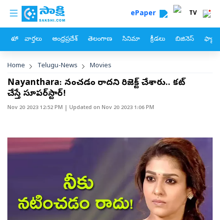
custom menu
Skip to main content
ePaper
TV
హోం
వార్తలు
ఆంధ్రప్రదేశ్
తెలంగాణ
సినిమా
క్రీడలు
బిజినెస్
ఫ్యామ
Breadcrumb
Home
Telugu-News
Movies
Nayanthara: నటించడం రాదని రిజెక్ట్ చేశారు.. కట్‌
చేస్తే సూపర్‌స్టార్!
Nov 20 2023 12:52 PM
| Updated on
Nov 20 2023 1:06 PM