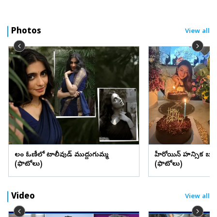
Photos
View all
లంగా ఓణీలో టాలీవుడ్ ముద్దుగుమ్మ
హీరోయిన్ హన్సిక బర్త్ 
(ఫొటోలు)
(ఫొటోలు)
Video
View all