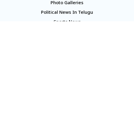
Photo Galleries
Political News In Telugu
Sports News
TS Politics News
Telangana News
Telugu Movie Reviews
Company
About Us
Contact Us
Media Kit
Terms And Conditions