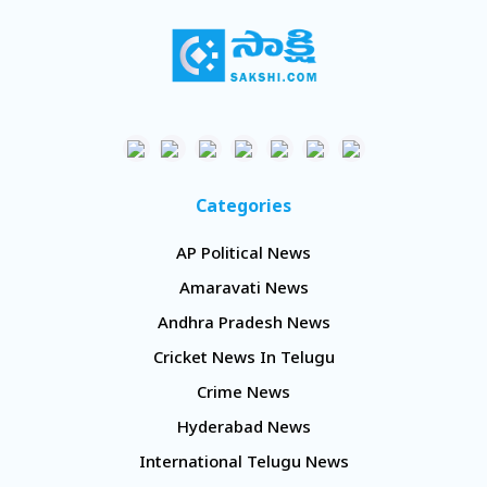
చెరిపేసిన మహిళ ఆమె. శ్రీసాయి హర్షిత చారిటబుల్‌ ట్రస్ట్‌ ద్వారా
తిరుపతి, పరిసర ప్రాంతాల్లో ఆమె వైద్యసేవలందిస్తున్నారు.
పద్మావతి మహిళా విశ్వవిద్యాలయంలో బయోటెక్‌ ఇన్‌క్యుబేషన్‌
సౌకర్యాల కల్పనతోపాటు విద్యార్థినులకు సలహా
సూచనలిస్తున్నారు. పలు విద్యాసంస్థల్లో పాలక వర్గంలో
సభ్యురాలు. మహిళా సంక్షేమం కోసం పోలీస్‌ శాఖతో కలిసి పని
చేస్తున్నారు. ఆమె వైద్యరంగానికి, సమాజానికి అందిస్తున్న
సేవలకుగాను ‘తెలివిగల నాయకత్వ లక్షణాలున్న మహిళ’గా
Categories
రాష్ట్రపతి ప్రశంసలు అందుకున్నారు.
AP Political News
Amaravati News
Andhra Pradesh News
Cricket News In Telugu
Crime News
Hyderabad News
International Telugu News