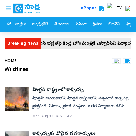
custom menu
Skip to main content
ePaper
TV
హోం
వార్తలు
ఆంధ్రప్రదేశ్
తెలంగాణ
సినిమా
క్రీడలు
బిజినెస్
ఫ్యామ
వైఎస్‌ జగన్‌ భద్రతపై కేంద్ర హోంమంత్రికి వైఎస్సార్‌సీపీ ఫిర్యాదు
సీజేపీ జ
Breaking News
Breadcrumb
HOME
Wildfires
వాషింగ్టన్‌ రాష్ట్రంలో కార్చిచ్చు
వాషింగ్టన్‌: అమెరికాలోని వాషింగ్టన్‌ రాష్ట్రంలోని పశ్చిమాన కార్చిచ్చు
వ్యాపిస్తోంది. నివాసాలు, వ్యాపార సంస్థలు, ఇతర నిర్మాణాలు కలిపి
మొత్తంగా 600 వరకు భవనాలు బుగ్గిపాలైనట్లు అధికారులు
Mon, Aug 3 2026 5:50 AM
ఆదివారం తెలిపారు. నీటిశుద్ధి కేంద్రం, ఇంధన ప్లాంట్, సైనిక
ఆస్పత్రి సహా మరో 5,000 నివాసాల్లోని వారిని సురక్షిత ప్రాంతాలకు
కార్చిచ్చుకు తోడైన వడగాడ్పులు