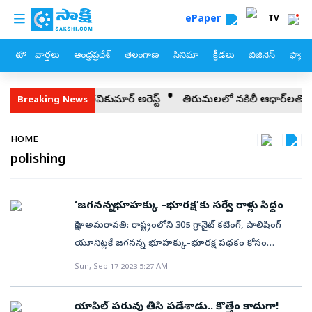
custom menu
Skip to main content
ePaper
TV
హోం
వార్తలు
ఆంధ్రప్రదేశ్
తెలంగాణ
సినిమా
క్రీడలు
బిజినెస్
ఫ్యామ
ర్‌సీపీ నేత చింతాడ రవికుమార్‌ అరెస్ట్‌
తిరుమలలో నకిలీ ఆధార్‌లతో గదుల 
Breaking News
Breadcrumb
HOME
polishing
‘జగనన్న భూహక్కు –భూరక్ష’కు సర్వే రాళ్లు సిద్ధం
సాక్షి, అమరావతి: రాష్ట్రంలోని 305 గ్రానైట్‌ కటింగ్, పాలిషింగ్‌
యూనిట్లకే జగనన్న భూహక్కు–భూరక్ష పథకం కోసం
వినియోగించే సర్వే రాళ్ల ఆర్డర్లిస్తున్నామని రాష్ట్ర గనులు,
Sun, Sep 17 2023 5:27 AM
ఇంధన, పర్యావరణ శాఖ మంత్రి పెద్దిరెడ్డి రామచంద్రారెడ్డి
చెప్పారు. మూడో దశలో అక్టోబర్‌ 15 నాటికి 25.42 లక్షల సర్వే
యాపిల్‌ పరువు తీసి పడేశాడు.. కొత్తేం కాదుగా!