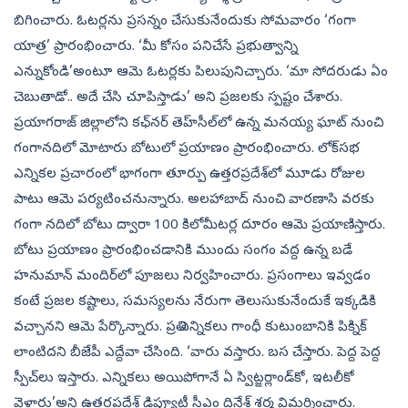
బిగించారు. ఓటర్లను ప్రసన్నం చేసుకునేందుకు సోమవారం ‘గంగా
యాత్ర’ ప్రారంభించారు. ‘మీ కోసం పనిచేసే ప్రభుత్వాన్ని
ఎన్నుకోండి’అంటూ ఆమె ఓటర్లకు పిలుపునిచ్చారు. ‘మా సోదరుడు ఏం
చెబుతాడో.. అదే చేసి చూపిస్తాడు’ అని ప్రజలకు స్పష్టం చేశారు.
ప్రయాగరాజ్‌ జిల్లాలోని కఛ్‌నర్‌ తెహ్‌సీల్‌లో ఉన్న మనయ్య ఘాట్‌ నుంచి
గంగానదిలో మోటారు బోటులో ప్రయాణం ప్రారంభించారు. లోక్‌సభ
ఎన్నికల ప్రచారంలో భాగంగా తూర్పు ఉత్తరప్రదేశ్‌లో మూడు రోజుల
పాటు ఆమె పర్యటించనున్నారు. అలహాబాద్‌ నుంచి వారణాసి వరకు
గంగా నదిలో బోటు ద్వారా 100 కిలోమీటర్ల దూరం ఆమె ప్రయాణిస్తారు.
బోటు ప్రయాణం ప్రారంభించడానికి ముందు సంగం వద్ద ఉన్న బడే
హనుమాన్‌ మందిర్‌లో పూజలు నిర్వహించారు. ప్రసంగాలు ఇవ్వడం
కంటే ప్రజల కష్టాలు, సమస్యలను నేరుగా తెలుసుకునేందుకే ఇక్కడికి
వచ్చానని ఆమె పేర్కొన్నారు. ప్రతి ఎన్నికలు గాంధీ కుటుంబానికి పిక్నిక్‌
లాంటిదని బీజేపీ ఎద్దేవా చేసింది. ‘వారు వస్తారు. బస చేస్తారు. పెద్ద పెద్ద
స్పీచ్‌లు ఇస్తారు. ఎన్నికలు అయిపోగానే ఏ స్విట్జర్లాండ్‌కో, ఇటలీకో
వెళ్తారు’అని ఉత్తరప్రదేశ్‌ డిప్యూటీ సీఎం దినేశ్‌ శర్మ విమర్శించారు.