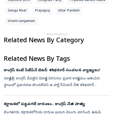
Elections 2019
Congress Party
Priyanka Gandhi Vadra
Ganga River
Prayagraj
Uttar Pardesh
triveni sangamam
Advertisement
Related News By Category
Related News By Tags
కాంగ్రెస్ కంటే సీజేపీనే బెటర్‌: శశిథరూర్ సంచలన వ్యాఖ్యలు!
న్యూఢిల్లీ: కాంగ్రెస్ చేపట్టిన విద్యార్థి నిరసనల ప్రచార కార్యక్రమం ఆశించిన
స్థాయిలో ప్రజాదరణ పొందలేదని ఆ పార్టీ సీనియర్ నేత శశిథరూర్
అంగీకరించారు. ముంబైలో జరిగిన ‘ఇండియాస్ ఇంటర్నేషనల్ మూవ్మెంట్ టు
యున...
కర్ణాటకలో పట్టపగలే దారుణం.. కాంగ్రెస్‌ నేత హత్య
బెంగళూరు: కర్ణాటకలోనియ దారుణ ఘటన వెలుగు చూసింది. ఉడుపి