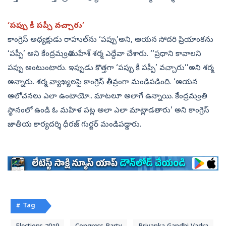
‘పప్పు కీ పప్పీ వచ్చారు’
కాంగ్రెస్‌ అధ్యక్షుడు రాహుల్‌ను ‘పప్పు’అని, ఆయన సోదరి ప్రియాంకను
‘పప్పీ’ అని కేంద్రమంత్రి మహేశ్‌ శర్మ ఎద్దేవా చేశారు. ‘‘ప్రధాని కావాలని
పప్పు అంటుంటారు. ఇప్పుడు కొత్తగా ‘పప్పు కీ పప్పీ’ వచ్చారు’’అని శర్మ
అన్నారు. శర్మ వ్యాఖ్యలపై కాంగ్రెస్‌ తీవ్రంగా మండిపడింది. ‘ఆయన
ఆలోచనలు ఎలా ఉంటాయో.. మాటలూ అలాగే ఉన్నాయి. కేంద్రమంత్రి
స్థానంలో ఉండి ఓ మహిళ పట్ల అలా ఎలా మాట్లాడతారు’ అని కాంగ్రెస్‌
జాతీయ కార్యదర్శి ధీరజ్‌ గుర్జర్‌ మండిపడ్డారు.
# Tag