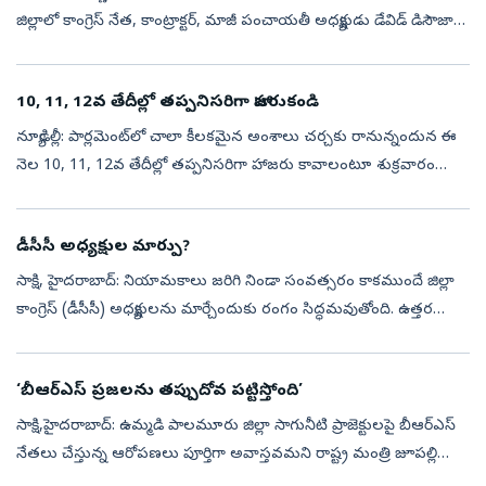
జిల్లాలో కాంగ్రెస్‌ నేత, కాంట్రాక్టర్‌, మాజీ పంచాయతీ అధ్యక్షుడు డేవిడ్‌ డిసౌజా
దారుణ హత్యకు గురయ్యారు. శుక్రవారం గుర్తు తెలియని దుండగులు
ఆయనపై కా...
10, 11, 12వ తేదీల్లో తప్పనిసరిగా హాజరుకండి
న్యూఢిల్లీ: పార్లమెంట్‌లో చాలా కీలకమైన అంశాలు చర్చకు రానున్నందున ఈ
నెల 10, 11, 12వ తేదీల్లో తప్పనిసరిగా హాజరు కావాలంటూ శుక్రవారం
కాంగ్రెస్‌ తన పార్టీ లోక్‌సభ, రాజ్యసభ ఎంపీలకు విప్‌ జారీ చేసింది. ఈ మూడ...
డీసీసీ అధ్యక్షుల మార్పు?
సాక్షి, హైదరాబాద్‌: నియామకాలు జరిగి నిండా సంవత్సరం కాకముందే జిల్లా
కాంగ్రెస్‌ (డీసీసీ) అధ్యక్షులను మార్చేందుకు రంగం సిద్ధమవుతోంది. ఉత్తర
తెలంగాణకు చెందిన నలుగురు డీసీసీ అధ్యక్షుల పనితీరు బాగాలేదని ఏఐస...
‘బీఆర్ఎస్ ప్రజలను తప్పుదోవ పట్టిస్తోంది’
సాక్షి,హైదరాబాద్: ఉమ్మడి పాలమూరు జిల్లా సాగునీటి ప్రాజెక్టులపై బీఆర్ఎస్
నేతలు చేస్తున్న ఆరోపణలు పూర్తిగా అవాస్తవమని రాష్ట్ర మంత్రి జూపల్లి
కృష్ణారావు మండిపడ్డారు. శుక్రవారం నిర్వహించిన మీడియా సమావేశంల...