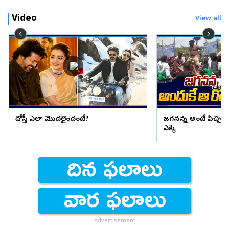
Video
View all
దోస్తీ ఎలా మొదలైందంటే?
జగనన్న అంటే పిచ్చి 
ఎక్కి
Advertisement