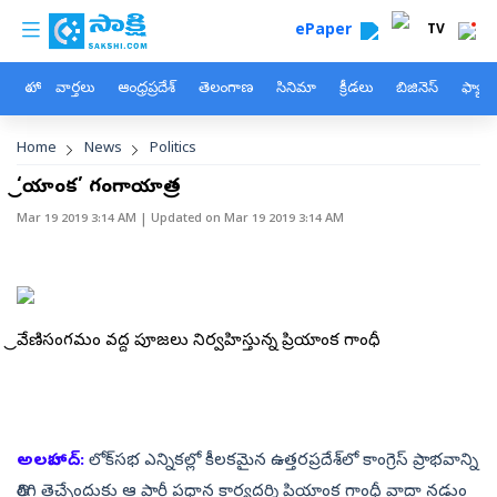
custom menu
Skip to main content
ePaper
TV
హోం
వార్తలు
ఆంధ్రప్రదేశ్
తెలంగాణ
సినిమా
క్రీడలు
బిజినెస్
ఫ్యామ
Breadcrumb
Home
News
Politics
‘ప్రియాంక’ గంగాయాత్ర
Mar 19 2019 3:14 AM
| Updated on
Mar 19 2019 3:14 AM
త్రివేణిసంగమం వద్ద పూజలు నిర్వహిస్తున్న ప్రియాంక గాంధీ
అలహాబాద్‌:
లోక్‌సభ ఎన్నికల్లో కీలకమైన ఉత్తరప్రదేశ్‌లో కాంగ్రెస్‌ ప్రాభవాన్ని
తిరిగి తెచ్చేందుకు ఆ పార్టీ ప్రధాన కార్యదర్శి ప్రియాంక గాంధీ వాద్రా నడుం