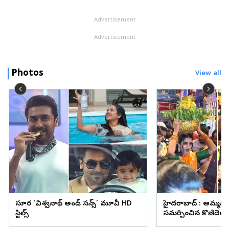
Advertisement
Advertisement
Photos
View all
సూర్య ‘విశ్వనాథ్ అండ్ సన్స్’ మూవీ HD
హైదరాబాద్ : అమ్మవా
స్టిల్స్
సమర్పించిన కొణిదెల న
వైరల్