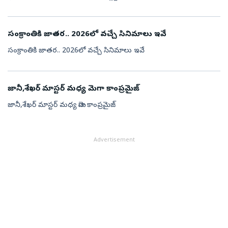
సంక్రాంతికి జాతర.. 2026లో వచ్చే సినిమాలు ఇవే
సంక్రాంతికి జాతర.. 2026లో వచ్చే సినిమాలు ఇవే
జానీ,శేఖర్ మాస్టర్ మధ్య మెగా కాంప్రమైజ్
జానీ,శేఖర్ మాస్టర్ మధ్య మెగా కాంప్రమైజ్
Advertisement