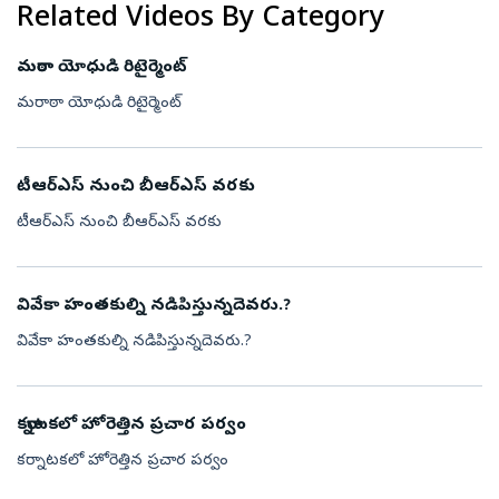
Related Videos By Category
మరాఠా యోధుడి రిటైర్మెంట్
మరాఠా యోధుడి రిటైర్మెంట్
టీఆర్ఎస్ నుంచి బీఆర్ఎస్ వరకు
టీఆర్ఎస్ నుంచి బీఆర్ఎస్ వరకు
వివేకా హంతకుల్ని నడిపిస్తున్నదెవరు.?
వివేకా హంతకుల్ని నడిపిస్తున్నదెవరు.?
కర్నాటకలో హోరెత్తిన ప్రచార పర్వం
కర్నాటకలో హోరెత్తిన ప్రచార పర్వం