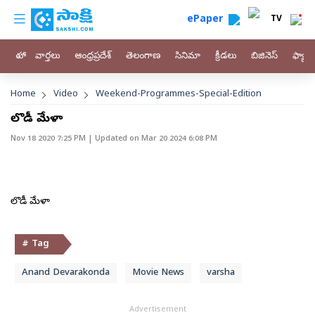
custom menu
Skip to main content
ePaper
TV
హోం
వార్తలు
ఆంధ్రప్రదేశ్
తెలంగాణ
సినిమా
క్రీడలు
బిజినెస్
ఫ్యామ
Breadcrumb
Home
Video
Weekend-Programmes-Special-Edition
మెలొడీ మేళా
Nov 18 2020 7:25 PM
| Updated on
Mar 20 2024 6:08 PM
మెలొడీ మేళా
# Tag
Anand Devarakonda
Movie News
varsha
Advertisement