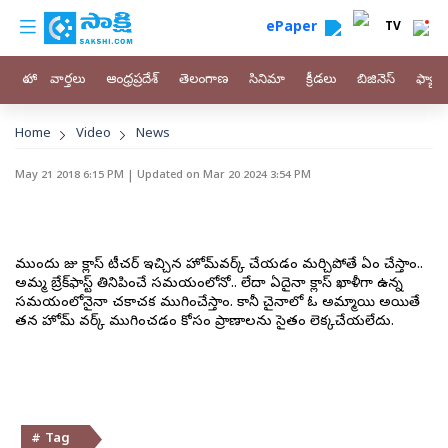
custom menu
Skip to main content
ePaper
TV
హోం
వార్తలు
ఆంధ్రప్రదేశ్
తెలంగాణ
సినిమా
క్రీడలు
బిజినెస్
ఫ్యామ
Breadcrumb
Home
Video
News
May 21 2018 6:15 PM
| Updated on
Mar 20 2024 3:54 PM
ముందు రోజు క్లాస్‌ టీచర్‌ ఇచ్చిన హోమ్‌వర్క్‌ చేయడం మర్చిపోతే ఏం చేస్తాం..
అమ్మ బ్రేక్‌ఫాస్ట్‌ తినిపించే సమయంలోనో.. లేదా ఏదైనా క్లాస్‌ ఖాళీగా ఉన్న
సమయంలోనైనా చకాచక ముగించేస్తాం. కానీ చైనాలో ఓ అమ్మాయి అయితే
తన హోమ్‌ వర్క్‌ ముగించడం కోసం ప్రాణాలను సైతం లెక్కచేయలేదు.
# Tag