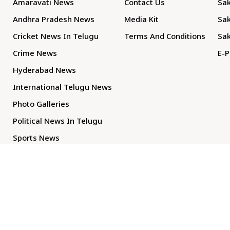
Amaravati News
Contact Us
Sak
Andhra Pradesh News
Media Kit
Sak
Cricket News In Telugu
Terms And Conditions
Sak
Crime News
E-P
Hyderabad News
International Telugu News
Photo Galleries
Political News In Telugu
Sports News
TS Politics News
Telangana News
Telugu Movie Reviews