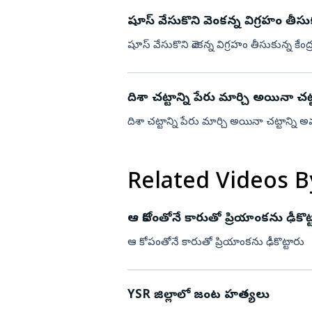
షూస్ వేసుకొని వెంకన్న విగ్రహం తీసుకు
విజయనగరం
పార్వతీపురం మన
షూస్ వేసుకొని వెంకన్న విగ్రహం తీసుకున్న కేంద్
పశ్చిమ గోదావర
ఏలూరు
దిశా చట్టాన్ని పేరు మార్చి అయినా
వైఎస్సార్
దిశా చట్టాన్ని పేరు మార్చి అయినా చట్టాన
అన్నమయ్య
Related Videos B
ఆ కోపంతోనే కారుతో ప్రియాంకను ఢీకొట్
ఆ కోపంతోనే కారుతో ప్రియాంకను ఢీకొట్టారు
YSR జిల్లాలో జంట హత్యలు