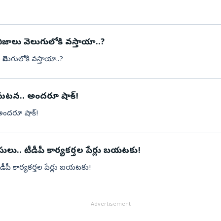
 నిజాలు వెలుగులోకి వస్తాయా..?
 వెలుగులోకి వస్తాయా..?
ిన ఘటన.. అందరూ షాక్!
 అందరూ షాక్!
లు.. టీడీపీ కార్యకర్తల పేర్లు బయటకు!
డీపీ కార్యకర్తల పేర్లు బయటకు!
Advertisement