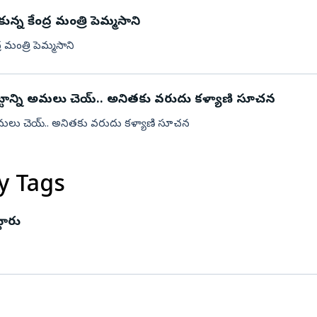
న్న కేంద్ర మంత్రి పెమ్మసాని
నిజామాబాద్
్యం
కామారెడ్డి
ర మంత్రి పెమ్మసాని
ి
రంగారెడ్డి
వికారాబాద్
 చట్టాన్ని అమలు చెయ్.. అనితకు వరుదు కళ్యాణి సూచన
వరంగల్
్ని అమలు చెయ్.. అనితకు వరుదు కళ్యాణి సూచన
హన్మకొండ
జనగాం
y Tags
జయశంకర్
మహబూబాబాద్
టారు
ములుగు