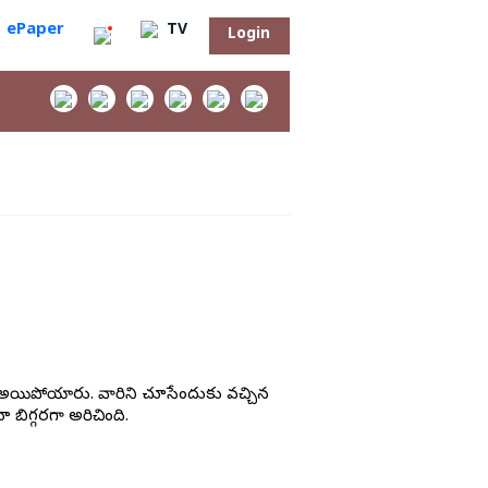
ePaper
TV
Login
‌
దురు అయిపోయారు. వారిని చూసేందుకు వచ్చిన
బిగ్గరగా అరిచింది.
సా?