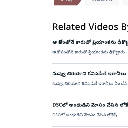
డా. బి ఆర్‌ అం
ఎడ్యుకేషన్
గుంటూరు
కర్ణాటక
బాపట్ల
Related Videos B
తమిళనాడు
పల్నాడు
ఢిల్లీ
కృష్ణా
ఆ కోపంతోనే కారుతో ప్రియాంకను ఢీకొట్
మహారాష్ట్ర
ఎన్టీఆర్
ఆ కోపంతోనే కారుతో ప్రియాంకను ఢీకొట్టారు
ఒడిశా
కర్నూలు
నంద్యాల
నువ్వు బిరియాని కనిపెడితే ఇరానీలు ఏం 
ప్రకాశం
నువ్వు బిరియాని కనిపెడితే ఇరానీలు ఏం చేసినట్
శ్రీపొట్టి శ్రీరా
శ్రీకాకుళం
DSCలో అంధుడిని మోసం చేసిన లోకే
విశాఖపట్నం
DSCలో అంధుడిని మోసం చేసిన లోకేష్
అనకాపల్లి
అల్లూరి సీతా