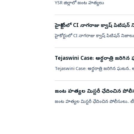
YSR జిల్లాలో జంట హత్యలు
హైకోర్టులో CI నాగరాజు క్వాష్ పిటిషన్
హైకోర్టులో CI నాగరాజు క్వాష్ పిటిషన్ నిజాలు
Tejaswini Case: అర్థరాత్రి జరిగ
Tejaswini Case: అర్థరాత్రి జరిగిన ఘటన..
జంట హత్యల మిస్టరీ ఛేదించిన పోలీసు
జంట హత్యల మిస్టరీ ఛేదించిన పోలీసులు.. టీ