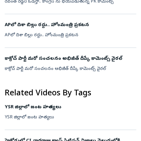
రేవంత్ రెడ్డిని ఓడిస్తా.. కాంగ్రెస్ ను భయపెడుతున్న PK కామెంట్స్
APలో దిశా బిల్లు రద్దు.. హోంమంత్రి ప్రకటన
APలో దిశా బిల్లు రద్దు.. హోంమంత్రి ప్రకటన
కాక్రోచ్ పార్టీ మరో సంచలనం అభిజీత్ దీప్కే కామెంట్స్ వైరల్
కాక్రోచ్ పార్టీ మరో సంచలనం అభిజీత్ దీప్కే కామెంట్స్ వైరల్
Related Videos By Tags
YSR జిల్లాలో జంట హత్యలు
YSR జిల్లాలో జంట హత్యలు