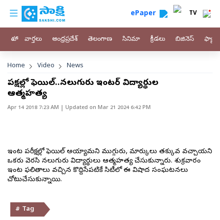
custom menu
Skip to main content
ePaper
TV
హోం
వార్తలు
ఆంధ్రప్రదేశ్
తెలంగాణ
సినిమా
క్రీడలు
బిజినెస్
ఫ్యామ
Breadcrumb
Home
Video
News
పరీక్షల్లో ఫెయిల్..నలుగురు ఇంటర్ విద్యార్థుల
ఆత్మహత్య
Apr 14 2018 7:23 AM
| Updated on
Mar 21 2024 6:42 PM
ఇంటర్‌ పరీక్షల్లో ఫెయిల్‌ అయ్యామని ముగ్గురు, మార్కులు తక్కువ వచ్చాయని
ఒకరు వెరసి నలుగురు విద్యార్థులు ఆత్మహత్య చేసుకున్నారు. శుక్రవారం
ఇంటర్‌ ఫలితాలు వచ్చిన కొద్దిసేపటికే సిటీలో ఈ విషాద సంఘటనలు
చోటుచేసుకున్నాయి.
# Tag