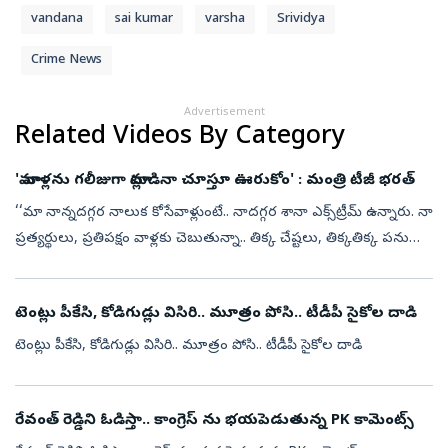
vandana
sai kumar
varsha
Srividya
Crime News
Advertisement
Related Videos By Category
'మా వాళ్లను గలీజుగా మాట్లాడినా చూస్తూ ఊరుకోం' : మంత్రి టీజీ భరత్‌
‘‘మా నాన్నదగ్గర నాలుక కోసేవాళ్లుంటే.. నాదగ్గర శానా ఎక్స్‌ట్రీమ్‌ ఉన్నారు. నా
ప్రత్యర్థులు, ప్రతిపక్షం వాళ్లకు చెబుతున్నా.. తిక్క చేష్టలు, తిక్కతిక్క పనులు
చేసినా, మా వాళ్లను గలీజుగా మాట్లాడినా చూస్తూ ...
టెంట్లు పీకేసి, కోడిగుడ్లు విసిరి.. మూత్రం పోసి.. టీడీపీ సైకోల దాడి
టెంట్లు పీకేసి, కోడిగుడ్లు విసిరి.. మూత్రం పోసి.. టీడీపీ సైకోల దాడి
రేవంత్ రెడ్డిని ఓడిస్తా.. కాంగ్రెస్ ను భయపెడుతున్న PK కామెంట్స్