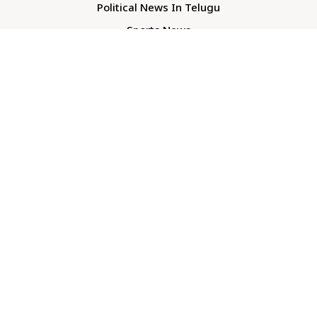
Political News In Telugu
Sports News
TS Politics News
Telangana News
Telugu Movie Reviews
Company
About Us
Contact Us
Media Kit
Terms And Conditions