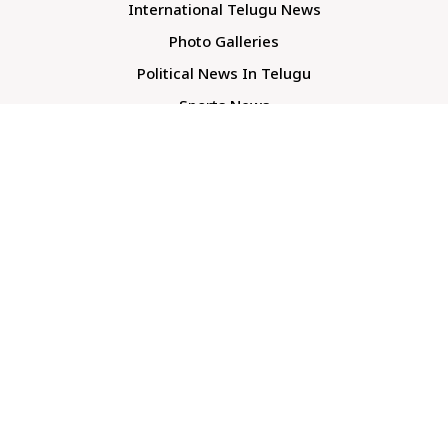
International Telugu News
Photo Galleries
Political News In Telugu
Sports News
TS Politics News
Telangana News
Telugu Movie Reviews
Company
About Us
Contact Us
Media Kit
Terms And Conditions