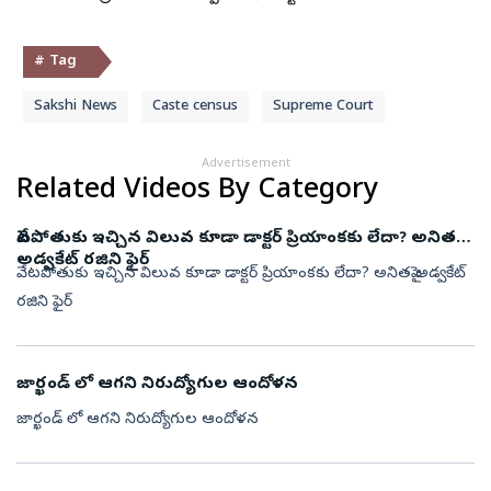
# Tag
Sakshi News
Caste census
Supreme Court
Advertisement
Related Videos By Category
వేటపోతుకు ఇచ్చిన విలువ కూడా డాక్టర్ ప్రియాంకకు లేదా? అనితపై
అడ్వకేట్ రజిని ఫైర్
వేటపోతుకు ఇచ్చిన విలువ కూడా డాక్టర్ ప్రియాంకకు లేదా? అనితపై అడ్వకేట్
రజిని ఫైర్
జార్ఖండ్ లో ఆగని నిరుద్యోగుల ఆందోళన
జార్ఖండ్ లో ఆగని నిరుద్యోగుల ఆందోళన