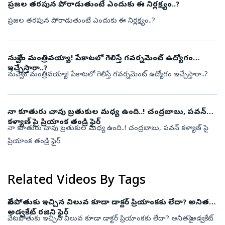
ప్రజల తరపున పోరాడుతుంటే ఎందుకు ఈ నిర్లక్ష్యం..?
ప్రజల తరపున పోరాడుతుంటే ఎందుకు ఈ నిర్లక్ష్యం..?
నువ్వేం మంత్రివయ్యా! పేకాటలో గెలిస్తే గవర్నమెంట్ ఉద్యోగం
ఇచ్చేస్తారా..?
నువ్వేం మంత్రివయ్యా! పేకాటలో గెలిస్తే గవర్నమెంట్ ఉద్యోగం ఇచ్చేస్తారా..?
నా కూతురు చావు బ్రతుకుల మధ్య ఉంది..! చంద్రబాబు, పవన్
కళ్యాణ్ పై ప్రియాంక తండ్రి ఫైర్
నా కూతురు చావు బ్రతుకుల మధ్య ఉంది..! చంద్రబాబు, పవన్ కళ్యాణ్ పై
ప్రియాంక తండ్రి ఫైర్
Related Videos By Tags
వేటపోతుకు ఇచ్చిన విలువ కూడా డాక్టర్ ప్రియాంకకు లేదా? అనితపై
అడ్వకేట్ రజిని ఫైర్
వేటపోతుకు ఇచ్చిన విలువ కూడా డాక్టర్ ప్రియాంకకు లేదా? అనితపై అడ్వకేట్