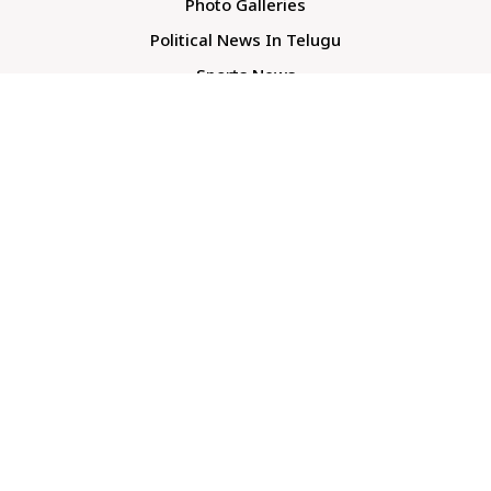
Photo Galleries
Political News In Telugu
Sports News
TS Politics News
Telangana News
Telugu Movie Reviews
Company
About Us
Contact Us
Media Kit
Terms And Conditions