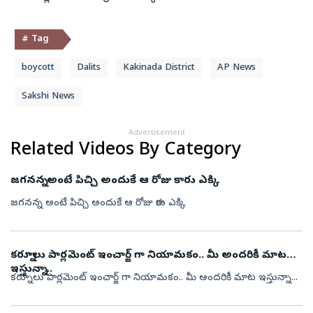
# Tag
boycott
Dalits
Kakinada District
AP News
Sakshi News
Advertisement
Related Videos By Category
జగనన్న అంటే పిచ్చి అందుకే ఆ రోజు కారు ఎక్కి
జగనన్న అంటే పిచ్చి అందుకే ఆ రోజు కారు ఎక్కి
కర్నూలు పార్లమెంట్ ఇంచార్జ్ గా నియామకం.. మీ అందరికీ మాట
ఇస్తున్నా...
కర్నూలు పార్లమెంట్ ఇంచార్జ్ గా నియామకం.. మీ అందరికీ మాట ఇస్తున్నా...