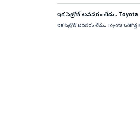
ఇక పెట్రోల్ అవసరం లేదు.. Toyota స
ఇక పెట్రోల్ అవసరం లేదు.. Toyota సరికొత్త క