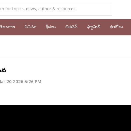
తెలంగాణ
సినిమా
క్రీడలు
బిజినెస్
ఫ్యామిలీ
ఫొటోలు
తెలంగాణ వార్తలు
సమస్తం
సమస్తం
సమస్తం
సమస్తం
న్యూస్
హైదరాబాద్
టాలీవుడ్
క్రికెట్
మార్కెట్
ఉమెన్‌ పవర్‌
సినిమా
ఆదిలాబాద్
బిగ్ బాస్
ఇతర క్రీడలు
టెక్నాలజీ
వింతలు విశేషాలు
క్రీడలు
ువ
కొమరం భీమ్
రివ్యూలు
కార్పొరేట్
ఫన్ డే
బిజినెస్
ar 20 2026 5:26 PM
నిర్మల్
గాసిప్స్
రియల్టీ
లైఫ్‌స్టైల్‌
వైఎస్‌ జగన్
కరీంనగర్
ఓటీటీ
ఆటోమొబైల్
ఎక్స్‌ట్రా
ఫ్యామిలీ
మంచిర్యాల
బాలీవుడ్
పర్సనల్‌ ఫైనాన్స్‌
ఈవెంట్స్
ి
జగిత్యాల
సౌత్‌ ఇండియా
ఎకానమీ
భక్తి
పెద్దపల్లి
హాలీవుడ్
మీకు తెలు