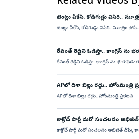
Related Videos B
టెంట్లు పీకేసి, కోడిగుడ్లు విసిరి.. మూత
టెంట్లు పీకేసి, కోడిగుడ్లు విసిరి.. మూత్రం పోసి.
రేవంత్ రెడ్డిని ఓడిస్తా.. కాంగ్రెస్ న
రేవంత్ రెడ్డిని ఓడిస్తా.. కాంగ్రెస్ ను భయపెడు
APలో దిశా బిల్లు రద్దు.. హోంమంత్రి 
APలో దిశా బిల్లు రద్దు.. హోంమంత్రి ప్రకటన
కాక్రోచ్ పార్టీ మరో సంచలనం అభిజీత్ ద
కాక్రోచ్ పార్టీ మరో సంచలనం అభిజీత్ దీప్కే కా