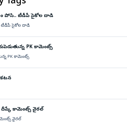
y Tags
్రం పోసి.. టీడీపీ సైకోల దాడి
. టీడీపీ సైకోల దాడి
ు భయపెడుతున్న PK కామెంట్స్
తున్న PK కామెంట్స్
ప్రకటన
ీప్కే కామెంట్స్ వైరల్
మెంట్స్ వైరల్