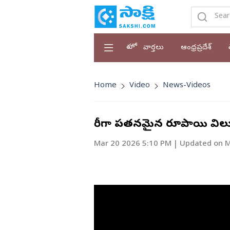
Skip to main content
custom menu
హోం
వార్తలు
ఆంధ్రప్రదేశ్
పాలిటిక్స్
ఏపీ వార్తలు
Breadcrumb
Home
Video
News-Videos
క్రైమ్
ఫ్యాక్ట్ చెక్
వార్తలు
ఎడిటోరియల్
జాతీయం
అమరావతి
సినిమా
గెస్ట్ కాలమ్
భారీగా పతనమైన రూపాయి విల
ఎన్‌ఆర్‌ఐ
అనంతపురం
క్రీడలు
కార్టూన్
Mar 20 2026 5:10 PM
ప్రపంచం
| Updated on
శ్రీ సత్యసాయి
M
బిజినెస్
సోషల్ మీడియా
సాక్షి ఒరిజినల్స్
చిత్తూరు
డింగ్ డాంగ్ 2.0
పాడ్‌కాస్ట్‌
గుడ్ న్యూస్
తిరుపతి
గరం గరం వార్తలు
దిన ఫలాలు
తూర్పు గోదావర
యూట్యూబ్ డిజిటల్
వార ఫలాలు
కాకినాడ
సాగుబడి