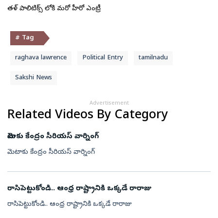
తమిళ్ పాలిటిక్స్ లోకి మరో హీరో ఎంట్రీ
# Tag
raghava lawrence
Political Entry
tamilnadu
Sakshi News
Advertisement
Related Videos By Category
మెటాకు కేంద్రం సీరియస్ వార్నింగ్
మెటాకు కేంద్రం సీరియస్ వార్నింగ్
రాసిపెట్టుకోండి.. ఆంధ్ర రాష్ట్రానికి ఒక్కడే రారాజు
రాసిపెట్టుకోండి.. ఆంధ్ర రాష్ట్రానికి ఒక్కడే రారాజు