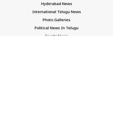
Hyderabad News
International Telugu News
Photo Galleries
Political News In Telugu
Sports News
TS Politics News
Telangana News
Telugu Movie Reviews
Company
About Us
Contact Us
Media Kit