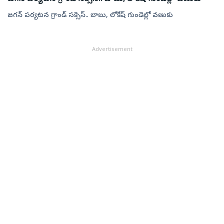
జగన్ పర్యటన గ్రాండ్ సక్సెస్.. బాబు, లోకేష్ గుండెల్లో వణుకు
Advertisement