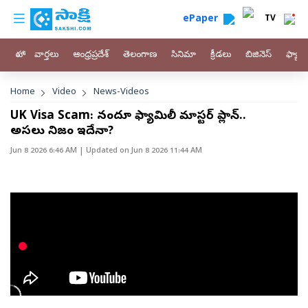
custom menu
Skip to main content
ePaper
TV
హోం
వార్తలు
ఆంధ్రప్రదేశ్
తెలంగాణ
సినిమా
క్రీడలు
బిజినెస్
ఫ్యామ
Breadcrumb
Home
Video
News-Videos
UK Visa Scam: నందూస్ ఫ్యామిలీ మాస్టర్ ప్లాన్..
అసలు నిజం ఇదేనా?
Jun 8 2026 6:46 AM
| Updated on
Jun 8 2026 11:44 AM