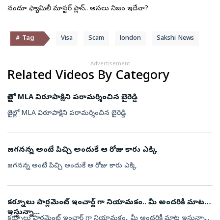
నందూస్ ఫ్యామిలీ మాస్టర్ ప్లాన్.. అసలు నిజం ఇదేనా?
# Tag
Visa
Scam
london
Sakshi News
Advertisement
Related Videos By Category
జైల్లో MLA విరూపాక్షిని పరామర్శించిన బైరెడ్డి
జైల్లో MLA విరూపాక్షిని పరామర్శించిన బైరెడ్డి
జగనన్న అంటే పిచ్చి అందుకే ఆ రోజు కారు ఎక్కి
జగనన్న అంటే పిచ్చి అందుకే ఆ రోజు కారు ఎక్కి
కర్నూలు పార్లమెంట్ ఇంచార్జ్ గా నియామకం.. మీ అందరికీ మాట
ఇస్తున్నా...
కర్నూలు పార్లమెంట్ ఇంచార్జ్ గా నియామకం.. మీ అందరికీ మాట ఇస్తున్నా...