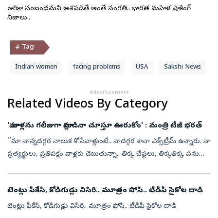
అమెరికా సంబంధమని ఆశపడితే అంతే సంగతి.. భారత మహిళ షాకింగ్
నిజాలు..
# Tag
Indian women
facing problems
USA
Sakshi News
Advertisement
Related Videos By Category
'మా వాళ్లను గలీజుగా మాట్లాడినా చూస్తూ ఊరుకోం' : మంత్రి టీజీ భరత్‌
‘‘మా నాన్నదగ్గర నాలుక కోసేవాళ్లుంటే.. నాదగ్గర శానా ఎక్స్‌ట్రీమ్‌ ఉన్నారు. నా
ప్రత్యర్థులు, ప్రతిపక్షం వాళ్లకు చెబుతున్నా.. తిక్క చేష్టలు, తిక్కతిక్క పనులు
చేసినా, మా వాళ్లను గలీజుగా మాట్లాడినా చూస్తూ ...
టెంట్లు పీకేసి, కోడిగుడ్లు విసిరి.. మూత్రం పోసి.. టీడీపీ సైకోల దాడి
టెంట్లు పీకేసి, కోడిగుడ్లు విసిరి.. మూత్రం పోసి.. టీడీపీ సైకోల దాడి