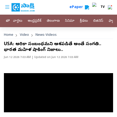
custom menu
Skip to main content
ePaper
TV
హోం
వార్తలు
ఆంధ్రప్రదేశ్
తెలంగాణ
సినిమా
క్రీడలు
బిజినెస్
ఫ్యామ
Breadcrumb
Home
Video
News-Videos
USA: అమెరికా సంబంధమని ఆశపడితే అంతే సంగతి..
భారత మహిళ షాకింగ్ నిజాలు..
Jun 12 2026 7:03 AM
| Updated on
Jun 12 2026 7:03 AM