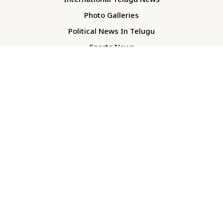
International Telugu News
Photo Galleries
Political News In Telugu
Sports News
TS Politics News
Telangana News
Telugu Movie Reviews
Company
About Us
Contact Us
Media Kit
Terms And Conditions