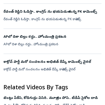
రేవంత్ రెడ్డిని ఓడిస్తా.. కాంగ్రెస్ ను భయపెడుతున్న PK కామెంట్స్
రేవంత్ రెడ్డిని ఓడిస్తా.. కాంగ్రెస్ ను భయపెడుతున్న PK కామెంట్స్
APలో దిశా బిల్లు రద్దు.. హోంమంత్రి ప్రకటన
APలో దిశా బిల్లు రద్దు.. హోంమంత్రి ప్రకటన
కాక్రోచ్ పార్టీ మరో సంచలనం అభిజీత్ దీప్కే కామెంట్స్ వైరల్
కాక్రోచ్ పార్టీ మరో సంచలనం అభిజీత్ దీప్కే కామెంట్స్ వైరల్
Related Videos By Tags
టెంట్లు పీకేసి, కోడిగుడ్లు విసిరి.. మూత్రం పోసి.. టీడీపీ సైకోల దాడి