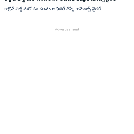
కాక్రోచ్ పార్టీ మరో సంచలనం అభిజీత్ దీప్కే కామెంట్స్ వైరల్
Advertisement