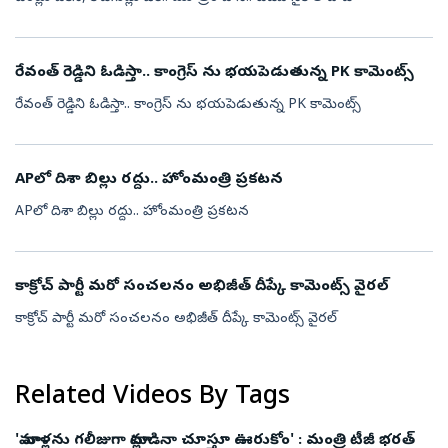
రేవంత్ రెడ్డిని ఓడిస్తా.. కాంగ్రెస్ ను భయపెడుతున్న PK కామెంట్స్
రేవంత్ రెడ్డిని ఓడిస్తా.. కాంగ్రెస్ ను భయపెడుతున్న PK కామెంట్స్
APలో దిశా బిల్లు రద్దు.. హోంమంత్రి ప్రకటన
APలో దిశా బిల్లు రద్దు.. హోంమంత్రి ప్రకటన
కాక్రోచ్ పార్టీ మరో సంచలనం అభిజీత్ దీప్కే కామెంట్స్ వైరల్
కాక్రోచ్ పార్టీ మరో సంచలనం అభిజీత్ దీప్కే కామెంట్స్ వైరల్
Related Videos By Tags
'మా వాళ్లను గలీజుగా మాట్లాడినా చూస్తూ ఊరుకోం' : మంత్రి టీజీ భరత్‌