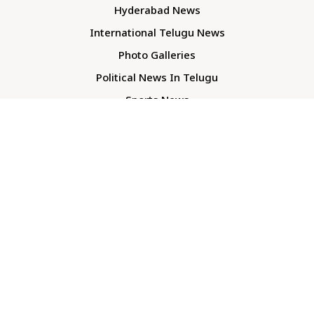
Hyderabad News
International Telugu News
Photo Galleries
Political News In Telugu
Sports News
TS Politics News
Telangana News
Telugu Movie Reviews
Company
About Us
Contact Us
Media Kit