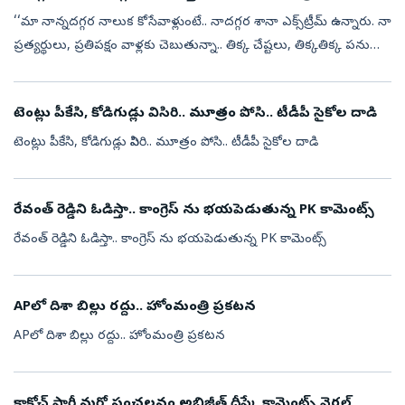
‘‘మా నాన్నదగ్గర నాలుక కోసేవాళ్లుంటే.. నాదగ్గర శానా ఎక్స్‌ట్రీమ్‌ ఉన్నారు. నా
ప్రత్యర్థులు, ప్రతిపక్షం వాళ్లకు చెబుతున్నా.. తిక్క చేష్టలు, తిక్కతిక్క పనులు
చేసినా, మా వాళ్లను గలీజుగా మాట్లాడినా చూస్తూ ...
టెంట్లు పీకేసి, కోడిగుడ్లు విసిరి.. మూత్రం పోసి.. టీడీపీ సైకోల దాడి
టెంట్లు పీకేసి, కోడిగుడ్లు విసిరి.. మూత్రం పోసి.. టీడీపీ సైకోల దాడి
రేవంత్ రెడ్డిని ఓడిస్తా.. కాంగ్రెస్ ను భయపెడుతున్న PK కామెంట్స్
రేవంత్ రెడ్డిని ఓడిస్తా.. కాంగ్రెస్ ను భయపెడుతున్న PK కామెంట్స్
APలో దిశా బిల్లు రద్దు.. హోంమంత్రి ప్రకటన
APలో దిశా బిల్లు రద్దు.. హోంమంత్రి ప్రకటన
కాక్రోచ్ పార్టీ మరో సంచలనం అభిజీత్ దీప్కే కామెంట్స్ వైరల్