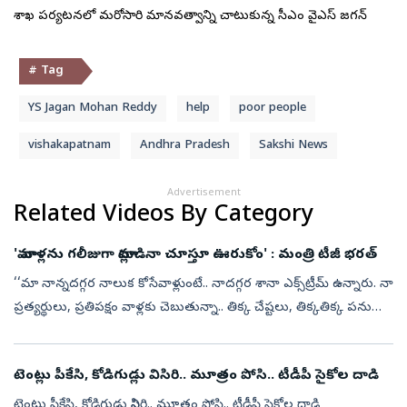
విశాఖ పర్యటనలో మరోసారి మానవత్వాన్ని చాటుకున్న సీఎం వైఎస్ జగన్
# Tag
YS Jagan Mohan Reddy
help
poor people
vishakapatnam
Andhra Pradesh
Sakshi News
Advertisement
Related Videos By Category
'మా వాళ్లను గలీజుగా మాట్లాడినా చూస్తూ ఊరుకోం' : మంత్రి టీజీ భరత్‌
‘‘మా నాన్నదగ్గర నాలుక కోసేవాళ్లుంటే.. నాదగ్గర శానా ఎక్స్‌ట్రీమ్‌ ఉన్నారు. నా
ప్రత్యర్థులు, ప్రతిపక్షం వాళ్లకు చెబుతున్నా.. తిక్క చేష్టలు, తిక్కతిక్క పనులు
చేసినా, మా వాళ్లను గలీజుగా మాట్లాడినా చూస్తూ ...
టెంట్లు పీకేసి, కోడిగుడ్లు విసిరి.. మూత్రం పోసి.. టీడీపీ సైకోల దాడి
టెంట్లు పీకేసి, కోడిగుడ్లు విసిరి.. మూత్రం పోసి.. టీడీపీ సైకోల దాడి