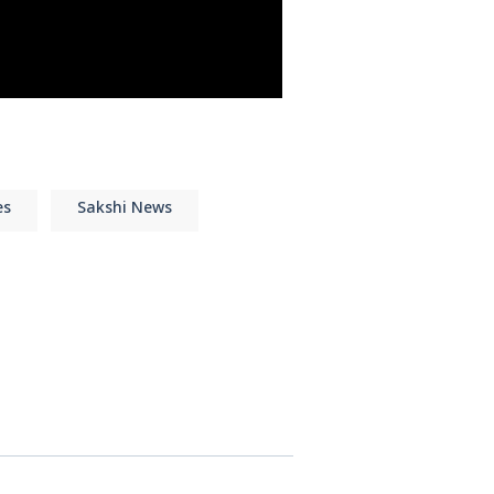
లు
es
Sakshi News