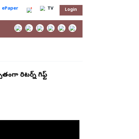
ePaper
TV
Login
ా రిటర్న్ గిఫ్ట్
‌
సా?