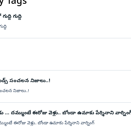
y Tags
చలనం.. 3 కారుతో గుద్ది గుద్ది
ద్ది గుద్ది
రెండ్స్ సంచలన నిజాలు..!
 సంచలన నిజాలు..!
మల్లాది విష్ణు టెంట్ వేసి దీక్ష చేస్తున్నాడు ... దమ్ముంటే ఈరోజు వెళ్లు.. బోండా ఉమాకు పేర్శినాని వార్నింగ
ది విష్ణు టెంట్ వేసి దీక్ష చేస్తున్నాడు ... దమ్ముంటే ఈరోజు వెళ్లు.. బోండా ఉమాకు పేర్శినాని వార్నింగ్