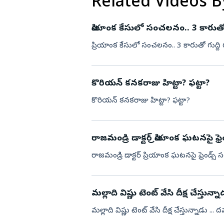
Related Videos B
ప్రియాంక కేసులో సం
ప్రియాంక కేసులో సంచలనం.. 3 కారుతో గు
కొరియన్ కనకరాజు హిట్టా? ఫట్టా?
కొరియన్ కనకరాజు హిట్టా? ఫట్టా?
రాజమండ్రి డాక్టర్ ప్రియాంక ఘటనపై ఫ్
రాజమండ్రి డాక్టర్ ప్రియాంక ఘటనపై ఫ్రెండ్స్
మల్లా