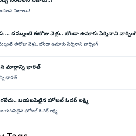
రెండ్స్ సంచలన నిజాలు..!
నిజామాబాద్
 సంచలన నిజాలు..!
్యం
కామారెడ్డి
ి
రంగారెడ్డి
మల్లాది విష్ణు టెంట్ వేసి దీక్ష చేస్తున్నాడు ... దమ్ముంటే ఈరోజు వెళ్లు.. బోండా ఉమాకు పేర్శినాని వార్నింగ
వికారాబాద్
ది విష్ణు టెంట్ వేసి దీక్ష చేస్తున్నాడు ... దమ్ముంటే ఈరోజు వెళ్లు.. బోండా ఉమాకు పేర్శినాని వార్నింగ్
వరంగల్
హన్మకొండ
ిన మార్గాన్ని భారత్
జనగాం
న్ని భారత్
జయశంకర్
మహబూబాబాద్
ేదు.. బయటపెట్టిన హోటల్ ఓనర్ లక్ష్మి
ములుగు
యటపెట్టిన హోటల్ ఓనర్ లక్ష్మి