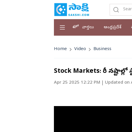
Skip to main content
custom menu
హోం
వార్తలు
ఆంధ్రప్రదేశ్
పాలిటిక్స్
ఏపీ వార్తలు
Breadcrumb
Home
Video
Business
క్రైమ్
ఫ్యాక్ట్ చెక్
వార్తలు
ఎడిటోరియల్
జాతీయం
అమరావతి
సినిమా
గెస్ట్ కాలమ్
Stock Markets: భారీ నష్టాల్లో స్
ఎన్‌ఆర్‌ఐ
అనంతపురం
క్రీడలు
కార్టూన్
Apr 25 2025 12:22 PM
ప్రపంచం
| Updated on
శ్రీ సత్యసాయి
బిజినెస్
సోషల్ మీడియా
సాక్షి ఒరిజినల్స్
చిత్తూరు
డింగ్ డాంగ్ 2.0
పాడ్‌కాస్ట్‌
గుడ్ న్యూస్
తిరుపతి
గరం గరం వార్తలు
దిన ఫలాలు
తూర్పు గోదావర
యూట్యూబ్ డిజిటల్
వార ఫలాలు
కాకినాడ
సాగుబడి