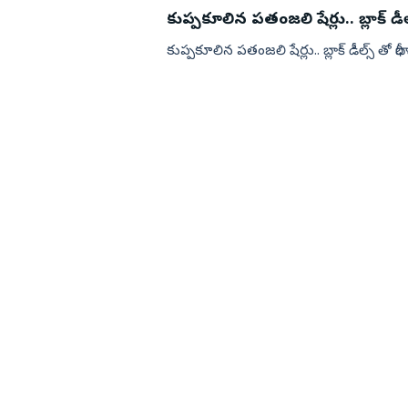
కుప్పకూలిన పతంజలి షేర్లు.. బ్లాక్ డీల
కుప్పకూలిన పతంజలి షేర్లు.. బ్లాక్ డీల్స్ తో భారీ 