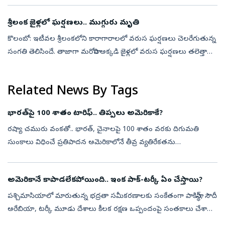
మారేందుకు అనేక స...
శ్రీలంక జైళ్లలో ఘర్షణలు.. ముగ్గురు మృతి
కొలంబో: ఇటీవల శ్రీలంకలోని కారాగారాలలో వరుస ఘర్షణలు చెలరేగుతున్న
సంగతి తెలిసిందే. తాజాగా మరోసారి అక్కడి జైళ్లలో వరుస ఘర్షణలు తలెత్తాయి.
ఈ నేపథ్యంలో రెండు వేర్వేరు జైళ్లలో జరిగిన అల్లర్లలో ముగ్గురు ఖైదీ...
Related News By Tags
భారత్‌పై 100 శాతం టారిఫ్‌.. తిప్పలు అమెరికాకే?
రష్యా చమురు వంకతో.. భారత్‌, చైనాలపై 100 శాతం వరకు దిగుమతి
సుంకాలు విధించే ప్రతిపాదన అమెరికాలోనే తీవ్ర వ్యతిరేకతను
ఎదుర్కొంటోంది. ఈ నిర్ణయం అమెరికా ప్రయోజనాలకే నష్టం కలిగిస్తుందని
రిపబ్లికన్‌ సెనేటర్‌ ...
అమెరికానే కాపాడలేకపోయింది.. ఇంక పాక్‌-టర్కీ ఏం చేస్తాయి?
పశ్చిమాసియాలో మారుతున్న భద్రతా సమీకరణాలకు సంకేతంగా పాకిస్థాన్‌, సౌదీ
అరేబియా, టర్కీ మూడు దేశాలు కీలక రక్షణ ఒప్పందంపై సంతకాలు చేశాయి.
అమెరికా-ఇరాన్‌ మధ్య పెరుగుతున్న ఉద్రిక్తతలు, గల్ఫ్‌ ప్రాంతంలో నెలకొ...