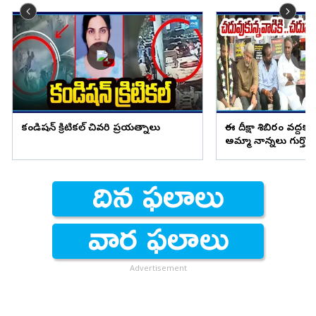
కండిషన్ క్రిటికల్ చివరి ప్రయత్నాలు
ఈ దీక్షా శిబిరం వద్దక
అమ్మా నాన్నలు గుర్తొచ
Advertisement