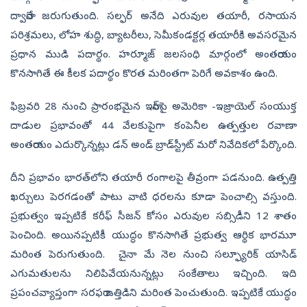
ద్వారానే జరుగుతుంది. సల్ఫర్ అనేది ఎరువుల తయారీ, రసాయన
పరిశ్రమలు, లోహ శుద్ధి, బ్యాటరీలు, సెమీకండక్టర్ల తయారీకి అవసరమైన
ప్రధాన ముడి పదార్థం. హర్మూజ్‌ జలసంధి మార్గంలో అంతరాయం
కొనసాగితే ఈ కీలక పదార్థం కొరత మరింతగా పెరిగే అవకాశం ఉంది.
ఫిబ్రవరి 28 నుంచి ప్రారంభమైన ఇరాన్‌పై అమెరికా -ఇజ్రాయెల్‌ సంయుక్త
దాడుల ప్రభావంతో 44 వేలకుపైగా కంపెనీల ఉత్పత్తుల రవాణా
అంతరాయం ఎదుర్కొన్నట్లు డన్‌ అండ్‌ బ్రాడ్‌స్ట్రీట్ మరో నివేదికలో పేర్కొంది.
దీని ప్రభావం భారత్‌లోని తయారీ రంగాలపై తీవ్రంగా పడనుంది. ఉత్పత్తి
ఖర్చులు పెరగడంతో పాటు వాటి ధరలను కూడా పెంచాల్సి వస్తుంది.
ప్రభుత్వం ఇప్పటికే కరీఫ్ సీజన్ కోసం ఎరువుల సబ్సిడీని 12 శాతం
పెంచింది. అయినప్పటికీ యుద్ధం కొనసాగితే ప్రభుత్వ ఆర్థిక భారమూ
మరింత పెరుగుతుంది. చైనా మే నెల నుంచి సల్ఫ్యూరిక్ యాసిడ్
ఎగుమతులను నిలిపివేయనున్నట్లు సంకేతాలు ఇచ్చింది. ఇది
ప్రపంచవ్యాప్తంగా సరఫరా ఒత్తిడిని మరింత పెంచుతుంది. ఇప్పటికే యుద్ధం