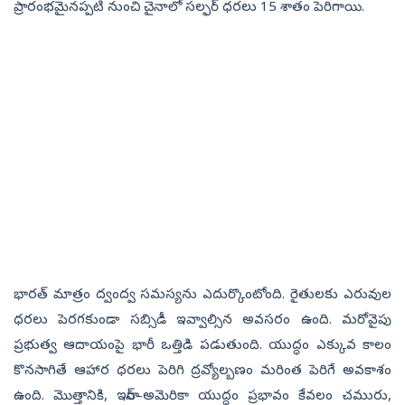
ప్రారంభమైనప్పటి నుంచి చైనాలో సల్ఫర్ ధరలు 15 శాతం పెరిగాయి.
భారత్‌ మాత్రం ద్వంద్వ సమస్యను ఎదుర్కొంటోంది. రైతులకు ఎరువుల
ధరలు పెరగకుండా సబ్సిడీ ఇవ్వాల్సిన అవసరం ఉంది. మరోవైపు
ప్రభుత్వ ఆదాయంపై భారీ ఒత్తిడి పడుతుంది. యుద్ధం ఎక్కువ కాలం
కొనసాగితే ఆహార ధరలు పెరిగి ద్రవ్యోల్బణం మరింత పెరిగే అవకాశం
ఉంది. మొత్తానికి, ఇరాన్–అమెరికా యుద్ధం ప్రభావం కేవలం చమురు,