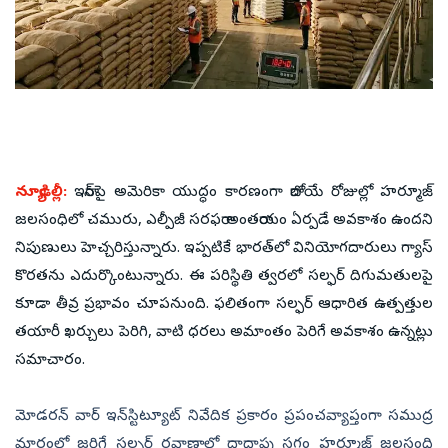
న్యూఢిల్లీ:
ఇరాన్‌పై అమెరికా యుద్ధం కారణంగా రాబోయే రోజుల్లో హర్మూజ్‌
జలసంధిలో చమురు, ఎల్పీజీ సరఫరా అంతరాయం ఏర్పడే అవకాశం ఉందని
నిపుణులు హెచ్చరిస్తున్నారు. ఇప్పటికే భారత్‌లో వినియోగదారులు గ్యాస్‌
కొరతను ఎదుర్కొంటున్నారు. ఈ పరిస్థితి త్వరలో సల్ఫర్ దిగుమతులపై
కూడా తీవ్ర ప్రభావం చూపనుంది. ఫలితంగా సల్ఫర్ ఆధారిత ఉత్పత్తుల
తయారీ ఖర్చులు పెరిగి, వాటి ధరలు అమాంతం పెరిగే అవకాశం ఉన్నట్లు
సమాచారం.
మోడరన్ వార్ ఇన్‌స్టిట్యూట్ నివేదిక ప్రకారం ప్రపంచవ్యాప్తంగా సముద్ర
మార్గంలో జరిగే సల్ఫర్ రవాణాలో దాదాపు సగం హర్మూజ్‌ జలసంధి