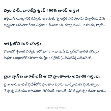
బిల్లు పాస్‌.. భారత్‌పై ట్రంప్‌ 100% టారిఫ్‌ అస్త్రం!
ఉక్రెయిన్‌ యుద్ధానికి రష్యాకు అందుతున్న ఆర్థిక వనరులను దెబ్బతీయడమే
లక్ష్యంగా అమెరికా కీలక నిర్ణయం తీసుకుంది. రష్యా నుంచి చమురు, గ్యాస్‌
కొనుగోలు చేస్తున్న దేశాలపై భారీ సుంకాలు విధించే అధికారాన్ని అధ్య...
ఆకట్టుకోని మన బౌలర్లు
కొలంబో: శ్రీలంక పర్యటనలో భాగంగా వామప్‌ మ్యాచ్‌లో భారత బౌలర్లు
పెద్దగా ఆకట్టుకోలేకపోయారు. శ్రీలంక క్రికెట్‌ (ఎస్‌ఎల్‌సీ) ఎలెవన్‌తో
జరుగుతున్న ప్రాక్టీస్‌ పోరులో మన ప్రధాన పేసర్లు సిరాజ్, ప్రసిధ్‌ కృష్ణ...
చైనా ప్లాన్‌కు భారత్‌ చెక్‌! ఆ 27 ప్రాంతాలకు అధికారిక గుర్తింపు..
చైనా అరుణాచల్ ప్రదేశ్‌లోని ప్రాంతాల పేర్లను మార్చేందుకు ప్రయత్నాలు
చేస్తున్న విషయం ఇదివరకు తెలిసిందే. అయితే, దీనికి ప్రతిస్పందనగా భారత్‌
ఆ రాష్ట్రంలోని 27 కీలక ప్రాంతాలు, భౌగోళిక ప్రదేశాలను సర్వే ఆఫ్ ...
Advertisement