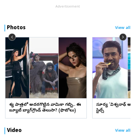
Advertisement
Photos
View all
వేశ్య పాత్రలో అదరగొట్టిన వామికా గబ్బి.. ఈ
సూర్య ‘విశ్వనాథ్ అం
బ్యూటీ బ్యాగ్‌గ్రౌండ్‌ తెలుసా? (ఫొటోలు)
స్టిల్స్
Video
View all