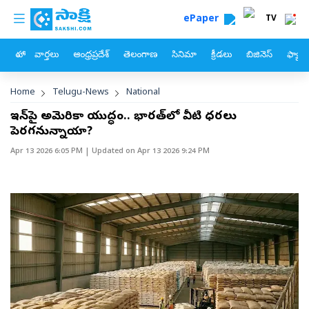
custom menu
Skip to main content
ePaper
TV
హోం
వార్తలు
ఆంధ్రప్రదేశ్
తెలంగాణ
సినిమా
క్రీడలు
బిజినెస్
ఫ్యామ
Breadcrumb
Home
Telugu-News
National
ఇరాన్‌పై అమెరికా యుద్ధం.. భారత్‌లో వీటి ధరలు
పెరగనున్నాయా?
Apr 13 2026 6:05 PM
| Updated on
Apr 13 2026 9:24 PM