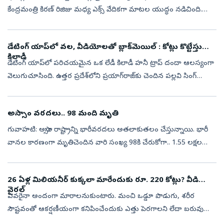
కేంద్రమంత్రి కిరణ్‌ రిజిజు మధ్య ఎక్స్ వేదికగా మాటల యుద్ధం నడిచింది.
మహిళా రిజర్వేషన్ బిల్లుకు మద్దతు ఇవ్వాలని ఆయన రాహుల్‌...
డేటింగ్‌ యాప్‌లో వల, వీడియోలతో బ్లాక్‌మెయిల్‌ : కోట్లు కొట్టేస్తున్న
కిలాడీ
డేటింగ్‌ యాప్‌లో పరిచయమైన ఒక లేడీ కిలాడీ హనీ ట్రాప్‌ దందా ఆలస్యంగా
వెలుగుచూసింది. ఉత్తర ప్రదేశ్‌లోని ప్రయాగ్‌రాజ్‌కు చెందిన పల్లవి సింగ్
రాజ్‌పుత్ అనే మహిళ డేటింగ్ యాప్ టిండర్ (Tinder), ఇతర సోషల్ మీడి...
అస్సాం వరదలు.. 98 మంది మృతి
గువాహటి: అస్సాం రాష్ట్రాన్ని భారీవరదలు అతలాకుతలం చేస్తున్నాయి. భారీ
వానల కారణంగా మృతిచెందిన వారి సంఖ్య 98కి చేరుకోగా.. 1.55 లక్షల
మంది నిరాశ్రయులయ్యారు. రాష్ట్రవ్యాప్తంగా 13 జిల్లాల్లో 1,55,849 మంది ...
26 ఏళ్ల మిలియనీర్‌ కుక్కలా మారేందుకు రూ. 220 కోట్లు? వీడియో
వైరల్‌
ఎవరైనా అందంగా మారాలనుకుంటారు. మంచి ఒడ్డూ పొడుగు, శరీర
సౌష్టవంతో ఆకర్షణీయంగా కనిపించేందుకు ఎత్తు పెరగాలని లేదా బరువు
తగ్గాలని కోరుకుంటారు. కానీ జపాన్‌కు చెందిన ఒక వ్యాపారవేత్త కుక్కలా