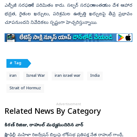
ఎల్పీజీ సరఫరాలకే పరిమితం కాదు. సల్ఫర్ సరఫరా అంతరాయం దేశ ఆహార
భద్రత, రైతుల ఖర్చులు, పరిశ్రమల ఉత్పత్తి ఖర్చులపై తీవ్ర ప్రభావం
చూపనుందని నివేదికలు స్పష్టంగా హెచ్చరిస్తున్నాయి.
# Tag
iran
Isreal War
iran israel war
India
Strait of Hormuz
Advertisement
Related News By Category
కిరణ్‌ రిజిజు, రాహుల్‌ మధ్య ముదిరిన వార్‌
సాక్షి, ఢిల్లీ: మహిళా రిజర్వేషన్ బిల్లుపై లోక్‌సభ ప్రతిపక్ష నేత రాహుల్‌ గాంధీ,