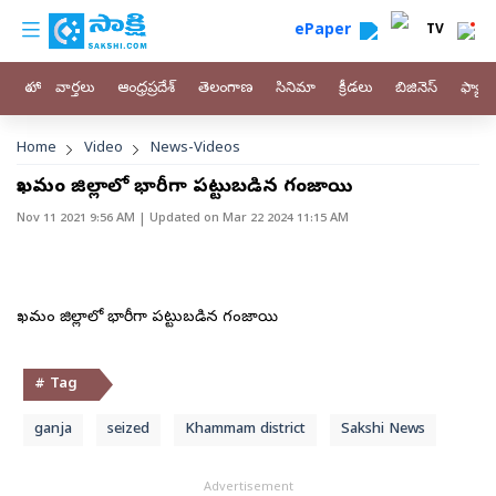
custom menu
Skip to main content
ePaper
TV
హోం
వార్తలు
ఆంధ్రప్రదేశ్
తెలంగాణ
సినిమా
క్రీడలు
బిజినెస్
ఫ్యామ
Breadcrumb
Home
Video
News-Videos
ఖమ్మం జిల్లాలో భారీగా పట్టుబడిన గంజాయి
Nov 11 2021 9:56 AM
| Updated on
Mar 22 2024 11:15 AM
ఖమ్మం జిల్లాలో భారీగా పట్టుబడిన గంజాయి
# Tag
ganja
seized
Khammam district
Sakshi News
Advertisement