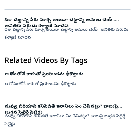
దిశా చట్టాన్ని పేరు మార్చి అయినా చట్టాన్ని అమలు చెయ్..
అనితకు వరుదు కళ్యాణి సూచన
దిశా చట్టాన్ని పేరు మార్చి అయినా చట్టాన్ని అమలు చెయ్.. అనితకు వరుదు
కళ్యాణి సూచన
Related Videos By Tags
ఆ కోపంతోనే కారుతో ప్రియాంకను ఢీకొట్టారు
ఆ కోపంతోనే కారుతో ప్రియాంకను ఢీకొట్టారు
నువ్వు బిరియాని కనిపెడితే ఇరానీలు ఏం చేసినట్లు? బాబుపై
బుగ్గన సెటైర్లే సెటైర్లు
నువ్వు బిరియాని కనిపెడితే ఇరానీలు ఏం చేసినట్లు? బాబుపై బుగ్గన సెటైర్లే
సెటైర్లు