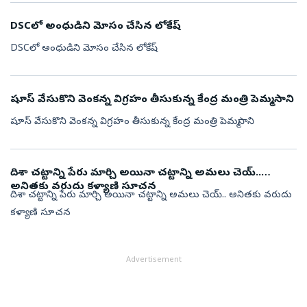
DSCలో అంధుడిని మోసం చేసిన లోకేష్
DSCలో అంధుడిని మోసం చేసిన లోకేష్
షూస్ వేసుకొని వెంకన్న విగ్రహం తీసుకున్న కేంద్ర మంత్రి పెమ్మసాని
షూస్ వేసుకొని వెంకన్న విగ్రహం తీసుకున్న కేంద్ర మంత్రి పెమ్మసాని
దిశా చట్టాన్ని పేరు మార్చి అయినా చట్టాన్ని అమలు చెయ్..
అనితకు వరుదు కళ్యాణి సూచన
దిశా చట్టాన్ని పేరు మార్చి అయినా చట్టాన్ని అమలు చెయ్.. అనితకు వరుదు
కళ్యాణి సూచన
Advertisement