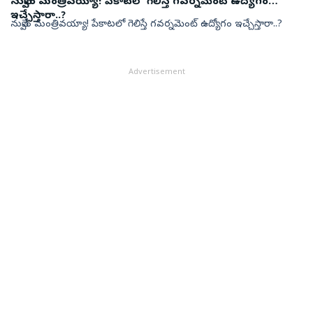
నువ్వేం మంత్రివయ్యా! పేకాటలో గెలిస్తే గవర్నమెంట్ ఉద్యోగం
ఇచ్చేస్తారా..?
నువ్వేం మంత్రివయ్యా! పేకాటలో గెలిస్తే గవర్నమెంట్ ఉద్యోగం ఇచ్చేస్తారా..?
Advertisement