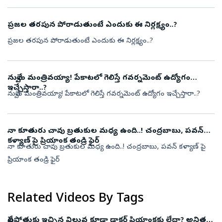
ప్రజల తరపున పోరాడుతుంటే ఎందుకు ఈ నిర్లక్ష్యం..?
ప్రజల తరపున పోరాడుతుంటే ఎందుకు ఈ నిర్లక్ష్యం..?
నువ్వేం మంత్రివయ్యా! పేకాటలో గెలిస్తే గవర్నమెంట్ ఉద్యోగం
ఇచ్చేస్తారా..?
నువ్వేం మంత్రివయ్యా! పేకాటలో గెలిస్తే గవర్నమెంట్ ఉద్యోగం ఇచ్చేస్తారా..?
నా కూతురు చావు బ్రతుకుల మధ్య ఉంది..! చంద్రబాబు, పవన్
కళ్యాణ్ పై ప్రియాంక తండ్రి ఫైర్
నా కూతురు చావు బ్రతుకుల మధ్య ఉంది..! చంద్రబాబు, పవన్ కళ్యాణ్ పై
ప్రియాంక తండ్రి ఫైర్
Related Videos By Tags
వేటపోతుకు ఇచ్చిన విలువ కూడా డాక్టర్ ప్రియాంకకు లేదా? అనితపై