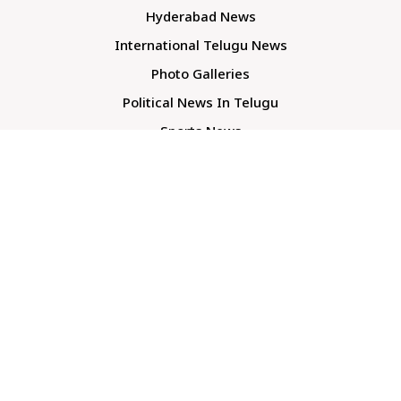
Hyderabad News
International Telugu News
Photo Galleries
Political News In Telugu
Sports News
TS Politics News
Telangana News
Telugu Movie Reviews
Company
About Us
Contact Us
Media Kit