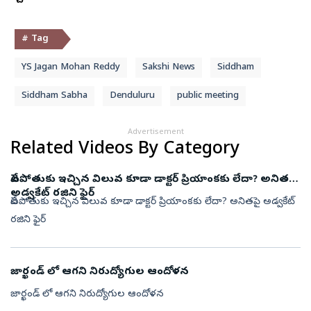
# Tag
YS Jagan Mohan Reddy
Sakshi News
Siddham
Siddham Sabha
Denduluru
public meeting
Advertisement
Related Videos By Category
వేటపోతుకు ఇచ్చిన విలువ కూడా డాక్టర్ ప్రియాంకకు లేదా? అనితపై
అడ్వకేట్ రజిని ఫైర్
వేటపోతుకు ఇచ్చిన విలువ కూడా డాక్టర్ ప్రియాంకకు లేదా? అనితపై అడ్వకేట్
రజిని ఫైర్
జార్ఖండ్ లో ఆగని నిరుద్యోగుల ఆందోళన
జార్ఖండ్ లో ఆగని నిరుద్యోగుల ఆందోళన