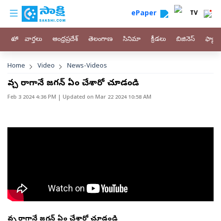
custom menu
Skip to main content
ePaper
TV
హోం
వార్తలు
ఆంధ్రప్రదేశ్
తెలంగాణ
సినిమా
క్రీడలు
బిజినెస్
ఫ్యామ
Breadcrumb
Home
Video
News-Videos
వచ్చి రాగానే జగన్ ఏం చేశారో చూడండి
Feb 3 2024 4:36 PM
| Updated on
Mar 22 2024 10:58 AM
వచ్చి రాగానే జగన్ ఏం చేశారో చూడండి