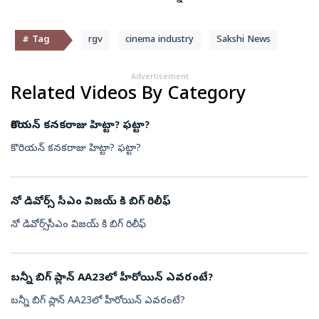
# Tag
rgv
cinema industry
Sakshi News
Advertisement
Related Videos By Category
కొరియన్ కనకరాజు హిట్టా? ఫట్టా?
కొరియన్ కనకరాజు హిట్టా? ఫట్టా?
నో డివోర్స్ సీఎం విజయ్ కి బిగ్ రిలీఫ్
నో డివోర్స్ సీఎం విజయ్ కి బిగ్ రిలీఫ్
బన్నీ బిగ్ ప్లాన్ AA23లో హీరోయిన్ ఎవరంటే?
బన్నీ బిగ్ ప్లాన్ AA23లో హీరోయిన్ ఎవరంటే?