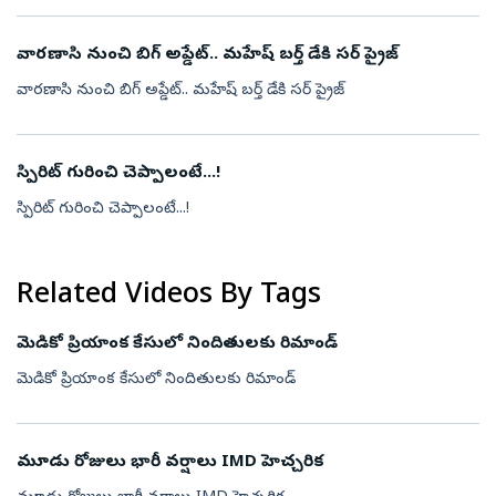
వారణాసి నుంచి బిగ్ అప్డేట్.. మహేష్ బర్త్ డేకి సర్ ప్రైజ్
వారణాసి నుంచి బిగ్ అప్డేట్.. మహేష్ బర్త్ డేకి సర్ ప్రైజ్
స్పిరిట్ గురించి చెప్పాలంటే...!
స్పిరిట్ గురించి చెప్పాలంటే...!
Related Videos By Tags
మెడికో ప్రియాంక కేసులో నిందితులకు రిమాండ్
మెడికో ప్రియాంక కేసులో నిందితులకు రిమాండ్
మూడు రోజులు భారీ వర్షాలు IMD హెచ్చరిక