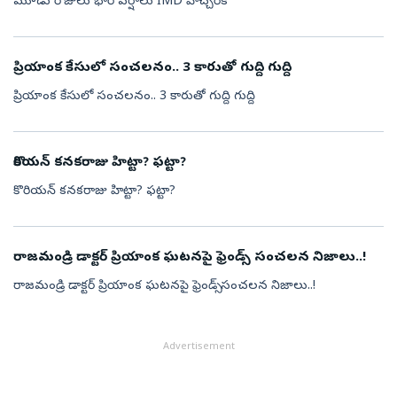
మూడు రోజులు భారీ వర్షాలు IMD హెచ్చరిక
ప్రియాంక కేసులో సంచలనం.. 3 కారుతో గుద్ది గుద్ది
ప్రియాంక కేసులో సంచలనం.. 3 కారుతో గుద్ది గుద్ది
కొరియన్ కనకరాజు హిట్టా? ఫట్టా?
కొరియన్ కనకరాజు హిట్టా? ఫట్టా?
రాజమండ్రి డాక్టర్ ప్రియాంక ఘటనపై ఫ్రెండ్స్ సంచలన నిజాలు..!
రాజమండ్రి డాక్టర్ ప్రియాంక ఘటనపై ఫ్రెండ్స్ సంచలన నిజాలు..!
Advertisement