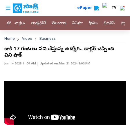
custom menu
Skip to main content
ePaper
TV
హోం
వార్తలు
ఆంధ్రప్రదేశ్
తెలంగాణ
సినిమా
క్రీడలు
బిజినెస్
ఫ్యామ
Breadcrumb
Home
Video
Business
రోజుకి 17 గంటలు పని చేస్తున్న ఉద్యోగి.. డాక్టర్ చెప్పింది
విని షాక్
Jun 14 2023 11:54 AM
| Updated on
Mar 21 2024 8:06 PM