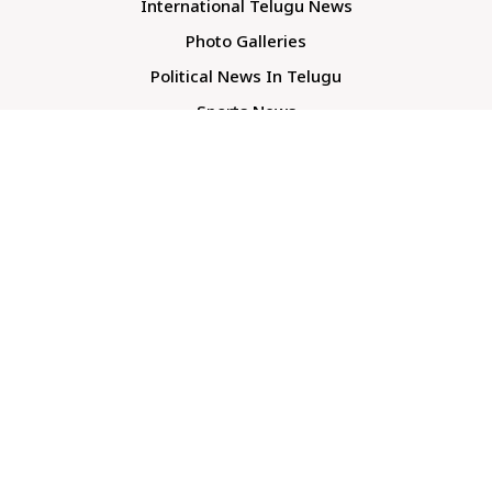
International Telugu News
Photo Galleries
Political News In Telugu
Sports News
TS Politics News
Telangana News
Telugu Movie Reviews
Company
About Us
Contact Us
Media Kit
Terms And Conditions