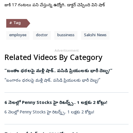
రోజుకి 17 గంటలు పని చేస్తున్న ఉద్యోగి.. డాక్టర్ చెప్పింది విని షాక్
# Tag
employee
doctor
bussiness
Sakshi News
Advertisement
Related Videos By Category
“బంగారం ధరలపై మళ్లీ షాక్.. పసిడి ప్రియులకు భారీ దెబ్బ!”
“బంగారం ధరలపై మళ్లీ షాక్.. పసిడి ప్రియులకు భారీ దెబ్బ!”
6 నెలల్లో Penny Stocks హై రిటర్న్స్.. 1 లక్షకు 2 కోట్లు!
6 నెలల్లో Penny Stocks హై రిటర్న్స్.. 1 లక్షకు 2 కోట్లు!