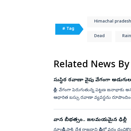
Himachal prades
# Tag
Dead
Rai
Related News By
సుస్థిర రవాణా వైపు వేగంగా అడుగుల
ఢిల్లీ: వేగంగా పెరుగుతున్న పట్టణ జనాభ
ఆధారిత బస్సు రవాణా వ్యవస్థను రూపొందించే ప్రధాన లక్ష్యంతో ఢిల్
2026’ను రెండు రోజుల...
వాన బీభత్సం.. జలమయమైన ఢిల్లీ
న్యూఢిల్లీ,సాక్షి: దేశ రాజధాని ఢిల్లీలో వర్షం