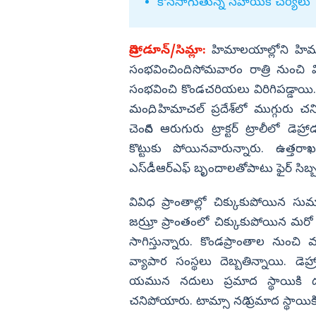
కొనసాగుతున్న సహాయక చర్యలు
విజయనగరం
పార్వతీపురం మన
డెహ్రాడూన్‌/సిమ్లా:
హిమాలయాల్లోని హిమాచల
పశ్చిమ గోదావర
సంభవించింది. సోమవారం రాత్రి నుంచి వ
సంభవించి కొండచరియలు విరిగిపడ్డాయి
ఏలూరు
మంది, హిమాచల్‌ ప్రదేశ్‌లో ముగ్గురు 
వైఎస్సార్
చెందిన ఆరుగురు ట్రాక్టర్‌ ట్రాలీలో డె
అన్నమయ్య
కొట్టుకు పోయినవారున్నారు. ఉత్తరా
ఎస్‌డీఆర్‌ఎఫ్‌ బృందాలతోపాటు ఫైర్‌ సిబ్
వివిధ ప్రాంతాల్లో చిక్కుకుపోయిన సు
జఝ్రా ప్రాంతంలో చిక్కుకుపోయిన మరో 
సాగిస్తున్నారు. కొండప్రాంతాల నుంచి వ
వ్యాపార సంస్థలు దెబ్బతిన్నాయి. డె
యమున నదులు ప్రమాద స్థాయికి దగ్గర
చనిపోయారు. టామ్సా నది ప్రమాద స్థాయికి 