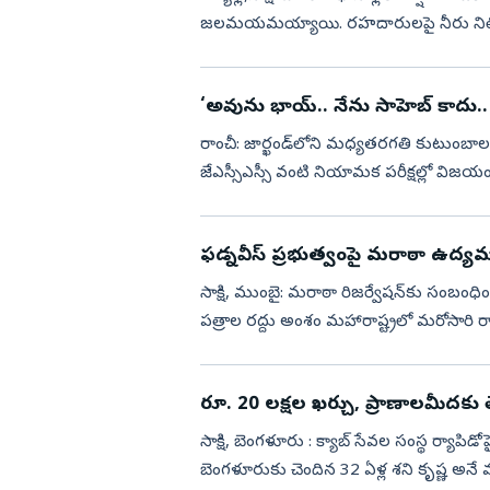
జలమయమయ్యాయి. రహదారులపై నీరు నిలిచిపోవ
తీవ్ర...
‘అవును భాయ్.. నేను సాహెబ్ కాదు.. 
రాంచీ: జార్ఖండ్‌లోని మధ్యతరగతి కుటుంబాల పిల్
జేఎస్సీఎస్సీ వంటి నియామక పరీక్షల్లో విజయం సాధించి అధికారి కావాలని వేలాది మంది యువత
కష్టపడుతున్నారు. ...
ఫడ్నవీస్ ప్ర‌భుత్వంపై మరాఠా ఉద్యమ 
సాక్షి, ముంబై: మరాఠా రిజర్వేషన్‌కు సంబంధిం
పత్రాల రద్దు అంశం మహారాష్ట్రలో మరోసార
జరాంగే పాటిల్‌ (M...
రూ. 20 లక్షల ఖర్చు, ప్రాణాలమీదకు తెచ్చ
సాక్షి, బెంగళూరు : క్యాబ్‌ సేవల సంస్థ ర
బెంగళూరుకు చెందిన 32 ఏళ్ల శని కృష్ణ అనే మహిళకు ర్యాపి