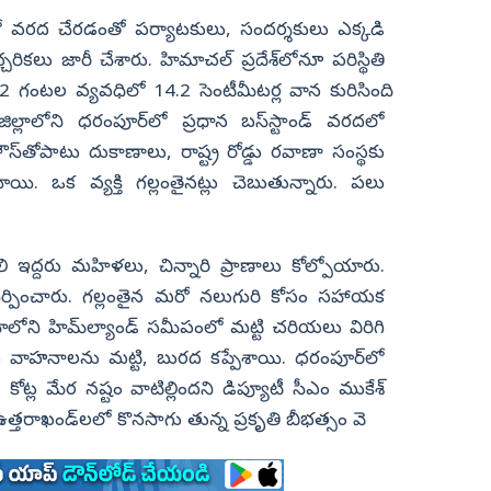
ాల్లో వరద చేరడంతో పర్యాటకులు, సందర్శకులు ఎక్కడి
ికలు జారీ చేశారు. హిమాచల్‌ ప్రదేశ్‌లోనూ పరిస్థితి
12 గంటల వ్యవధిలో 14.2 సెంటీమీటర్ల వాన కురిసింది.
్లాలోని ధరంపూర్‌లో ప్రధాన బస్‌స్టాండ్‌ వరదలో
ౌస్‌తోపాటు దుకాణాలు, రాష్ట్ర రోడ్డు రవాణా సంస్థకు
ి. ఒక వ్యక్తి గల్లంతైనట్లు చెబుతున్నారు. పలు
కూలి ఇద్దరు మహిళలు, చిన్నారి ప్రాణాలు కోల్పోయారు.
చేర్పించారు. గల్లంతైన మరో నలుగురి కోసం సహాయక
ిమ్లాలోని హిమ్‌ల్యాండ్‌ సమీపంలో మట్టి చరియలు విరిగి
 వాహనాలను మట్టి, బురద కప్పేశాయి. ధరంపూర్‌లో
ట్ల మేర నష్టం వాటిల్లిందని డిప్యూటీ సీఎం ముకేశ్‌
, ఉత్తరాఖండ్‌లలో కొనసాగు తున్న ప్రకృతి బీభత్సం వె