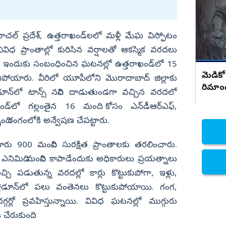
సంచలన నిజాలు..!
నిజామాబాద్
్యం
కామారెడ్డి
్‌ ప్రదేశ్, ఉత్తరాఖండ్‌లలో మళ్లీ మేఘ విస్ఫోటం
ి
రంగారెడ్డి
ివిధ ప్రాంతాల్లో కురిసిన వర్షాలతో ఆకస్మిక వరదలు
. ఇందుకు సంబంధించిన ఘటనల్లో ఉత్తరాఖండ్‌లో 15
వికారాబాద్
మెడికో
చనిపోయారు. వీరిలో యూపీలోని మొరాదాబాద్‌ జిల్లాకు
వరంగల్
రిమాం
హ్రాడూన్‌లో టాన్స్‌ నదిని దాడుతుండగా వచ్చిన వరదలో
హన్మకొండ
ఖండ్‌లో గల్లంతైన 16 మంది కోసం ఎన్‌డీఆర్‌ఎఫ్,
జనగాం
బంది రంగంలోకి అన్వేషణ చేపట్టారు.
జయశంకర్
మారు 900 మందిని సురక్షిత ప్రాంతాలకు తరలించారు.
మహబూబాబాద్
ఎనిమిది మందిని కాపాడేందుకు అధికారులు ప్రయత్నాలు
ములుగు
చ్చి పడుతున్న వరదల్లో కార్లు కొట్టుకుపోగా, ఇళ్లు,
హ్రాడూన్‌లో పలు వంతెనలు కొట్టుకుపోయాయి. గంగ,
్లో ప్రవహిస్తున్నాయి. వివిధ ఘటనల్లో ముగ్గురు
చేరుకుంది.