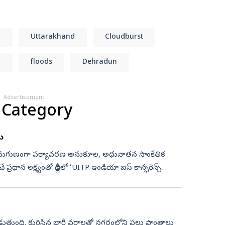
h
Uttarakhand
Cloudburst
n
floods
Dehradun
Advertisement
 Category
ు
ాకు అనుగుణంగా పర్యావరణ అనుకూల, అధునాతన సాంకేతిక
లీలో ‘UITP ఇండియా బస్ కాన్ఫరెన్స్
 దంచికొడుతుంది. కురిసిన భారీ వర్షాలతో నగరంలోని పలు ప్రాంతాలు