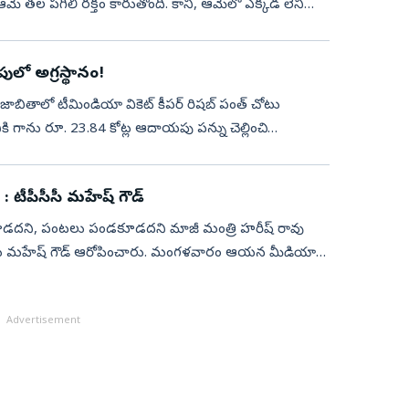
. ఆమె తల పగిలి రక్తం కారుతోంది. కానీ, ఆమెలో ఎక్కడ లేని
ులో అగ్రస్థానం!
బితాలో టీమిండియా వికెట్ కీప‌ర్ రిష‌బ్ పంత్ చోటు
ి గాను రూ. 23.84 కోట్ల ఆదాయ‌పు ప‌న్ను చెల్లించి
ు : టీపీసీసీ మహేష్ గౌడ్
డకూడదని, పంటలు పండకూడదని మాజీ మంత్రి హరీష్‌ రావు
్యక్షుడు మహేష్ గౌడ్‌ ఆరోపించారు. మంగళవారం ఆయన మీడియాతో
Advertisement