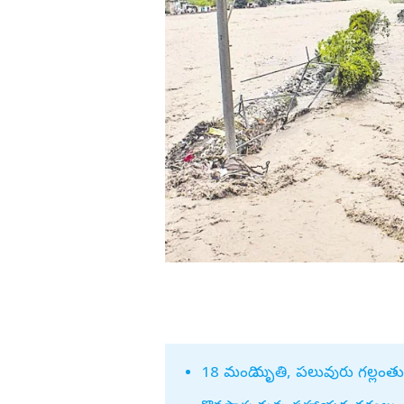
డా. బి ఆర్‌ అం
వేల్ కావడి ఉత్సవం
'కనకరాజు'తో హ్యాట్రిక్ కొట్టిన రితికా
ఎడ్యుకేషన్
గుంటూరు
నాయక్ (ఫొటోలు)
కర్ణాటక
బాపట్ల
తమిళనాడు
పల్నాడు
ఢిల్లీ
కృష్ణా
మహారాష్ట్ర
ఎన్టీఆర్
ఒడిశా
కర్నూలు
నంద్యాల
ప్రకాశం
శ్రీపొట్టి శ్రీరా
శ్రీకాకుళం
విశాఖపట్నం
అనకాపల్లి
18
మంది మృతి, పలువురు గల్లంత
లనం.. 3 కారుతో
కొరియన్ కనకరాజు హిట్టా? ఫట్టా?
అల్లూరి సీతా