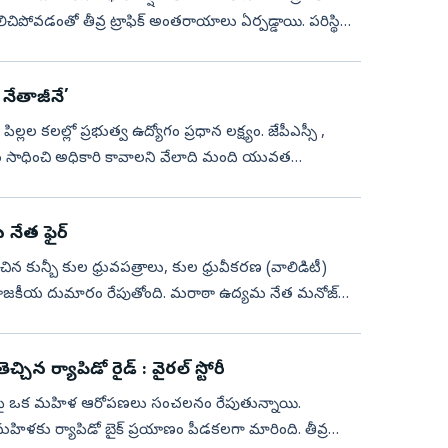
డంతో తీవ్ర ట్రాఫిక్ అంతరాయాలు ఏర్పడ్డాయి. పరిస్థితి
నేతాజీనే’
లల కలల్లో ప్రభుత్వ ఉద్యోగం ప్రధాన లక్ష్యం. జేపీఎస్సీ ,
నేత ఫైర్‌
చిన కున్బీ కుల ధ్రువపత్రాలు, కుల ధ్రువీకరణ (వాలిడిటీ)
ి రాజకీయ దుమారం రేపుతోంది. మరాఠా ఉద్యమ నేత మనోజ్‌
ిన ర్యాపిడో రైడ్‌ : వైరల్‌ స్టోరీ
్యాపిడోపై ఒక మహిళ ఆరోపణలు సంచలనం రేపుతున్నాయి.
డో బైక్ ప్రయాణం పీడకలగా మారింది. తీవ్ర