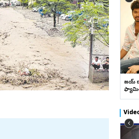
బేడ్కర్‌ కోనసీమ
రాజన్న
ఫొటోలు
మేటి చిత్రా
‘పుస్తెలు అమ్మి అయినా పులస తినాలి’
ఖమ్మం
వీడియోలు
వెబ్ స్టోరీస్
పులస చేప రుచి ప్రత్యేకత (ఫొటోలు)
భద్రాద్రి
మహబూబ్‌నగర్
జోగులాంబ
నాగర్ కర్నూల్
నారాయణపేట
వనపర్తి
విజయ్ వ
మెదక్
ఫ్యామ
ములు నెల్లూరు
సంగారెడ్డి
సిద్దిపేట
Vide
నల్గొండ
సూర్యాపేట
ు
రాజమండ్రి డాక్టర్ ప్రియాంక ఘటనపై ఫ్రెండ్స్
రామరాజు
యాదాద్రి