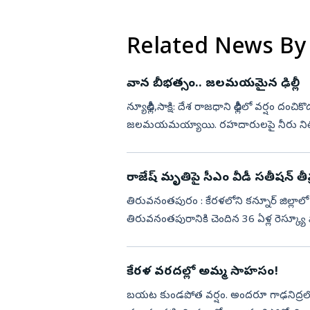
గాయాలతో ప్రాణాపాయ స్...
Related News By
వాన బీభత్సం.. జలమయమైన ఢిల్లీ
న్యూఢిల్లీ,సాక్షి: దేశ రాజధాని ఢిల్లీలో వర్షం
జలమయమయ్యాయి. రహదారులపై నీరు నిలిచిపోవ
తీవ్ర...
రాజేష్‌ మృతిపై సీఎం వీడీ సతీషన్ తీవ్ర
తిరువనంతపురం : కేరళలోని కన్నూర్ జిల్లా
తిరువనంతపురానికి చెందిన 36 ఏళ్ల రెస్క్య
రైతు మునిగిపోతుండటం గమనించ...
కేరళ వరదల్లో అమ్మ సాహసం!
బయట కుండపోత వర్షం. అందరూ గాఢనిద్రలో 