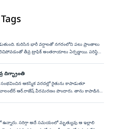
 Tags
 దంచికొడుతుంది. కురిసిన భారీ వర్షాలతో నగరంలోని పలు ప్రాంతాలు
డంతో తీవ్ర ట్రాఫిక్ అంతరాయాలు ఏర్పడ్డాయి. పరిస్థితి
 దిగ్భ్రాంతి
లో సంభవించిన ఆకస్మిక వరదల్లో రైతును కాపాడుతూ
ూ వాలంటీర్ ఆర్.రాజేష్ వీరమరణం పొందారు. తాను కాపాడిన
ఉన్నారు. సరిగ్గా అదే సమయంలో మృత్యువు ఆ ఇల్లాలి