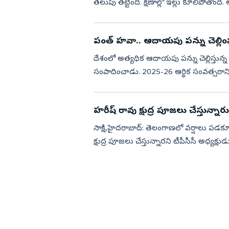
తలుపు తట్టింది. క్షణాల్లో ఇల్లు కూలిపోతోంది
బలం వచ్చింది. నొప్ప...
పంత్‌ హవా.. ఆదాయపు పన్ను చెల్లింప
దేశంలో అత్య‌ధిక ఆదాయపు పన్ను చెల్లిస్తున్న జా
సంపాదించాడు. 2025-26 ఆర్థిక సంవ‌త్స‌రానిక
ఉత్త‌రాఖండ్‌లో అ...
హరీష్‌ రావు క్షుద్ర పూజలు చేస్తున్నార
సాక్షి,హైదరాబాద్: తెలంగాణలో వర్షాలు ప
క్షుద్ర పూజలు చేస్తున్నారని టీపీసీసీ అధ
మాట్లాడారు.హరీష్ రావ...