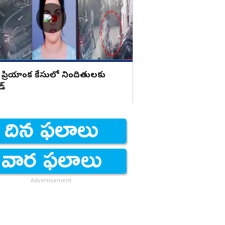
హెచ్చరిక
 ప్రియాంక కేసులో నిందితులకు
డ్
Advertisement