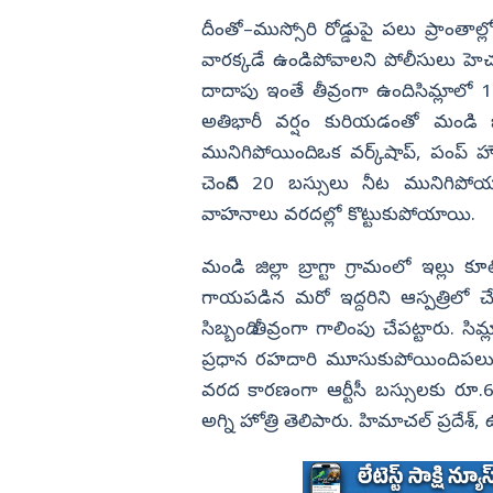
దీంతో
–
ముస్సోరి రోడ్డుపై పలు ప్రాంత
వారక్కడే ఉండిపోవాలని పోలీసులు హెచ్చర
దాదాపు ఇంతే తీవ్రంగా ఉంది. సిమ్లాలో 
అతిభారీ వర్షం కురియడంతో మండి జిల
మునిగిపోయింది. ఒక వర్క్‌షాప్, పంప్‌ హ
చెందిన 20 బస్సులు నీట మునిగిపోయాయ
వాహనాలు వరదల్లో కొట్టుకుపోయాయి.
మండి జిల్లా బ్రాగ్టా గ్రామంలో ఇల్లు 
గాయపడిన మరో ఇద్దరిని ఆస్పత్రిలో 
సిబ్బంది తీవ్రంగా గాలింపు చేపట్టారు. స
ప్రధాన రహదారి మూసుకుపోయింది. పలు
వరద కారణంగా ఆర్టీసీ బస్సులకు రూ.6 కో
అగ్ని హోత్రి తెలిపారు. హిమాచల్‌ ప్రదేశ్