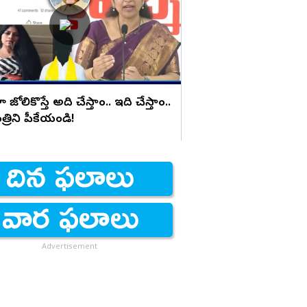
దౌర్జన్యం
ోలికొస్తే అది చేస్తాం.. ఇది చేస్తాం..
రిని పీకేయండి!
Advertisement