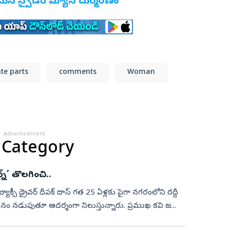
ెమెన్‌ స్పైడర్ మ్యాన్ దుర్మరణం
ate parts
comments
Woman
Advertisement
 Category
్న్‌’ తొలగించి..
న ట్యాక్సీ డ్రైవర్ దీపక్ దాస్ గత 25 ఏళ్లకు పైగా నగరంలోని రద్దీ
ాహనం నడుపుతూ ఆదర్శంగా నిలుస్తున్నారు. ప్రముఖ కవి జ...