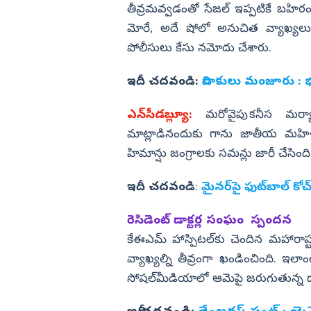
తీవ్రమవ్వడంతో సేజల్ ఇప్పటికే బహిరంగ 
మోరే, అదే షోలో అనుచిత వ్యాఖ్యలు చ
పోలీసులు కేసు నమోదు చేశారు.
ఇదీ చదవండి:
విడాకులు మంజూరు : 
ఎన్‌సీడబ్ల్యూ:
మరోవైపు కనీస మర్యా
మాట్లాడినందుకు గాను జాతీయ మహి
హిమాన్షు జంగ్రాలకు సమన్లు జారీ చేసింది
ఇదీ చదవండి
:
మైనర్‌పై ఫుట్‌బాల్‌ కో
రెసిడెంట్ డాక్టర్ల సంఘం స్పందన
కేఈఎమ్ హాస్పిటల్‌కు చెందిన మహారాష్ట
వ్యాఖ్యల్ని తీవ్రంగా ఖండించింది. ఇలా
సోషల్‌మీడియాలో ఆమెపై జరుగుతున్న దా