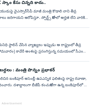
ుకు 7 ఏళ్లు జైలు శిక్ష..! DSC స్కాం కేసు చిన్నది కాదు..
ుడుపై వైఎస్సార్‌సీపీ మాజీ మంత్రి కొడాలి నాని తీవ్ర
లు జరిగాయని ఆరోపిస్తూ.. స్పోర్ట్స్ కోటాలో అర్హత లేని వారికి
 స్టాలిన్ చేసిన వ్యాఖ్యలు ఇప్పుడు ఆ రాష్ట్రంలో తీవ్ర
(సోమవారం) కావేరీ అంశంపై ప్రసంగిస్తున్న సమయంలో సీఎం
ద్దలు : మంత్రి పొన్నం ప్రభాకర్
చిన బంకిపూర్ అసెంబ్లీ ఉపఎన్నిక ఫలితంపై రాష్ట్ర రవాణా,
ందించారు. దశాబ్దాలుగా బీజేపీ కంచుకోటగా ఉన్న బంకిపూర్‌లో ఆ
Advertisement