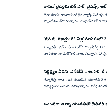
రాపిడో రైడర్లకు బిగ్ షాక్: లైసెన్స్, ఆర్‌
బెంగళూరు: రాజధానిలో బైక్‌ ట్యాక్సీ సేవల
స్వా«దీనం చేసుకున్నారు. మొబైల్‌యాప్‌ల ద్వారా 
యలహంక సి...
‘బిగ్‌ బీ’ రికార్డు: 83 ఏళ్ల వయసులో 2
న్యూఢిల్లీ: ‘కౌన్ బనేగా కరోడ్‌పతి’(కేబీసీ) 1
అంకితభావం మరోసారి చాటుకున్నారు. షో ప
పాటు నిర్విరామంగా ...
నిర్లక్ష్యం వీడని ‘ఎన్‌టీఏ’.. ఈసారి ‘క
న్యూఢిల్లీ: జూన్ 30న ముగిసిన యూజీసీ నెట్ 
అభ్యర్థులు ఎదురుచూస్తున్నారు. పరీక్ష ముగిసి
ఇప్పటి...
ఒంటరిగా ఉన్నా యువతితో డెలివరీ బా