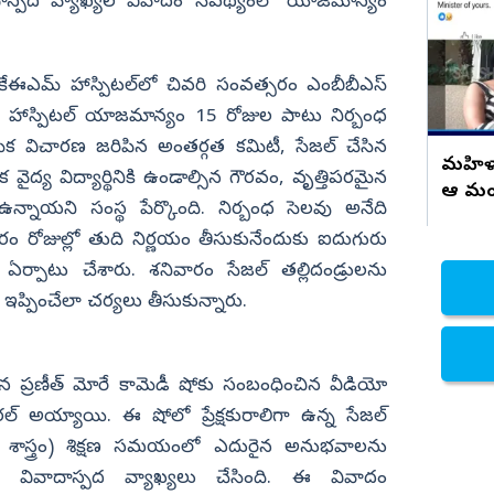
ాస్పద వ్యాఖ్యల వివాదం నేపథ్యంలో యాజమాన్యం
నిజామాబాద్
్యం
కామారెడ్డి
 కేఈఎమ్ హాస్పిటల్‌లో చివరి సంవత్సరం ఎంబీబీఎస్
ి
రంగారెడ్డి
ు హాస్పిటల్ యాజమాన్యం 15 రోజుల పాటు నిర్బంధ
వికారాబాద్
ిక విచారణ జరిపిన అంతర్గత కమిటీ, సేజల్ చేసిన
మహిళా జ
వైద్య విద్యార్థినికి ఉండాల్సిన గౌరవం, వృత్తిపరమైన
వరంగల్
ఆ మంత్
న్నాయని సంస్థ పేర్కొంది. నిర్బంధ సెలవు అనేది
హన్మకొండ
ారం రోజుల్లో తుది నిర్ణయం తీసుకునేందుకు ఐదుగురు
జనగాం
ఏర్పాటు చేశారు. శనివారం సేజల్ తల్లిదండ్రులను
జయశంకర్
గ్ ఇప్పించేలా చర్యలు తీసుకున్నారు.
మహబూబాబాద్
ములుగు
యిన ప్రణీత్ మోరే కామెడీ షోకు సంబంధించిన వీడియో
రల్ అయ్యాయి. ఈ షోలో ప్రేక్షకురాలిగా ఉన్న సేజల్
 శాస్త్రం) శిక్షణ సమయంలో ఎదురైన అనుభవాలను
పై వివాదాస్పద వ్యాఖ్యలు చేసింది. ఈ వివాదం