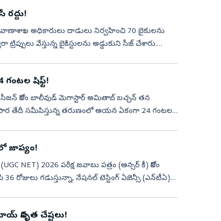
సీ రద్దు!
పై రవాణాశాఖ అధికారులు దాడులు నిర్వహించి 70 బైకులను
ట్రిప్పులు వేస్తున్న బైకిస్టులను అడ్డుకుని సీజ్‌ చేశారు.
4 గంటల షిఫ్ట్‌!
8వ సీజన్ కోసం బాలీవుడ్ మెగాస్టార్ అమితాబ్ బచ్చన్ తన
్రసార తేదీ సమీపిస్తున్న తరుణంలో ఆయన ఏకంగా 24 గంటల
ీ’లో జాప్యం!
(UGC NET) 2026 పరీక్ష జవాబు పత్రం (ఆన్సర్ కీ) కోసం
 36 రోజులు గడుస్తున్నా, నేషనల్ టెస్టింగ్ ఏజెన్సీ (ఎన్‌టీఏ)
య్ వికృత చేష్టలు!