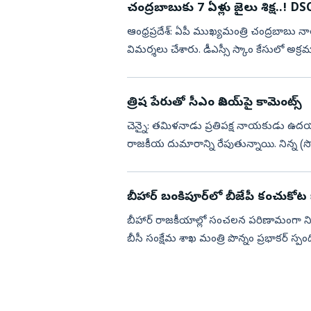
చంద్రబాబ
ఆంధ్రప్రదేశ్: ఏపీ ముఖ్యమంత్రి చంద్రబాబు నాయ
విమర్శలు చేశారు. డీఎస్సీ స్కాం కేసులో అక్రమా
ఉద...
త్రిష పేరుతో సీఎం విజయ్‌పై కామెంట్స్
చెన్నై: తమిళనాడు ప్రతిపక్ష నాయకుడు ఉదయనిధి
రాజకీయ దుమారాన్ని రేపుతున్నాయి. నిన్న 
విజయ్‌పై విమర్శల...
బీహార్ బంకిపూర్‌లో బీజేపీ కంచుకోట బ
బీహార్ రాజకీయాల్లో సంచలన పరిణామంగా నిలి
బీసీ సంక్షేమ శాఖ మంత్రి పొన్నం ప్రభాకర్ స్ప
పార్టీ...