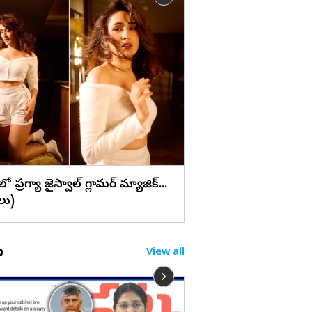
లు
ఏపీలో అద్భుత రాతి కొం
తెలుసా? (ఫొటోలు)
ెస్‌లో ప్రగ్యా జైస్వాల్ గ్లామర్ మ్యాజిక్...
లు)
o
View all
విజయవాడలో టెన్షన్ టెన