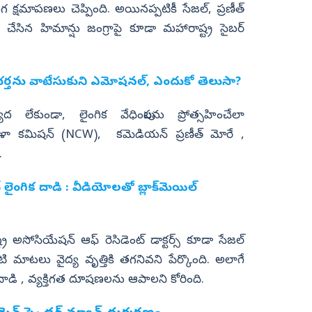
క్షమాపణలు చెప్పింది. అయినప్పటికీ సేజల్‌, ప్రణీత్‌
ేసిన హిమాన్షు జంగ్రాపై కూడా మహారాష్ట్ర సైబర్
భర్తను వాటేసుకుని ఎమోషనల్‌, ఎందుకో తెలుసా?
ద లేకుండా, లైంగిక వేధింపులను ప్రోత్సహించేలా
ళా కమిషన్ (NCW), కమెడియన్ ప్రణీత్ మోరే ,
.
చ్ లైంగిక దాడి : వీడియోలతో బ్లాక్‌మెయిల్‌
్ర అసోసియేషన్ ఆఫ్ రెసిడెంట్ డాక్టర్స్ కూడా సేజల్
ంటి మాటలు వైద్య వృత్తికి తగనివని పేర్కొంది. అలాగే
డి , వ్యక్తిగత దూషణలను ఆపాలని కోరింది.