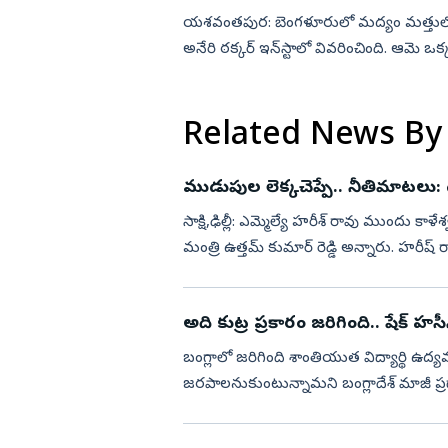
యశవంతపుర: బెంగళూరులో మద్యం మత్తులో డ
అనేరి ఠక్కర్‌ ఇన్‌స్టాలో వివరించింది. ఆమె 
మాట్లాడడం మొదలుపె...
Related News By
ముడుపుల లెక్కచెప్పే.. నీతిమాటలు: 
సాక్షి,ఢిల్లీ: ఎమ్మెల్యే హరీశ్‌ రావు ముందు కాళేశ్వరం ముడు
మంత్రి ఉత్తమ్‌ కుమార్‌ రెడ్డి అ‍న్నారు. హరీ
అది కుట్ర ప్రకారం జరిగింది.. షేక్‌ హస
బంగ్లాలో జరిగింది శాంతియుత విద్యార్థి ఉద
జరపాలనుకుంటున్నామని బంగ్లాదేశ్ మాజీ ప్ర
క్రిమినల్స్‌ రిలీజ్‌ అయ్యారన...