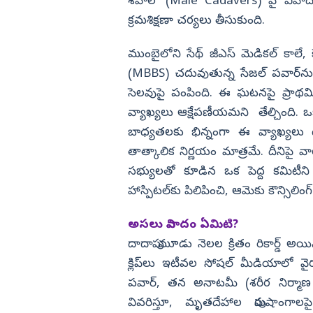
శవాల’ (Male Cadavers) పై వివాద
క్రమశిక్షణా చర్యలు తీసుకుంది.
విజయనగరం
పార్వతీపురం మన
ముంబైలోని సేథ్ జీఎస్ మెడికల్ కాలే,
పశ్చిమ గోదావర
(MBBS) చదువుతున్న సేజల్ పవార్‌న
ఏలూరు
సెలవుపై పంపింది. ఈ ఘటనపై ప్రాథమ
వ్యాఖ్యలు ఆక్షేపణీయమని తేల్చింది. ఒక 
వైఎస్సార్
బాధ్యతలకు భిన్నంగా ఈ వ్యాఖ్యలు ఉ
అన్నమయ్య
తాత్కాలిక నిర్ణయం మాత్రమే. దీనిపై వ
సభ్యులతో కూడిన ఒక పెద్ద కమిటీని 
హాస్పిటల్‌కు పిలిపించి, ఆమెకు కౌన్సిలిం
అసలు వివాదం ఏమిటి?
దాదాపు మూడు నెలల క్రితం రికార్డ్ అ
క్లిప్‌లు ఇటీవల సోషల్‌ మీడియాలో వై
పవార్, తన అనాటమీ (శరీర నిర్మాణ
వివరిస్తూ, మృతదేహాల పురుషాంగాల