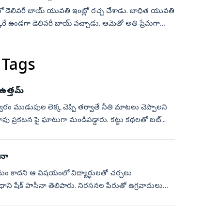
ెలివరీ బాయ్‌ యువతి ఇంట్లో రచ్చ చేశాడు. బాధిత యువతి
ఒక్కరే ఉండగా డెలివరీ బాయ్‌ వచ్చాడు. ఆమెతో అతి ప్రేమగా
 Tags
ఉత్తమ్‌
పుల లెక్క చెప్పి తర్వాతే నీతి మాటలు చెప్పాలని
ష్ రావు ప్రకటన పై ఘాటుగా మండిపడ్డారు. కట్టు కథలతో బట్...
ీనా
్యమం కాదని ఆ విషయంలో విద్యార్థులతో చర్చలు
ధాని షేక్ హసీనా తెలిపారు. నిరసనల పేరుతో ఉగ్రవాదులు