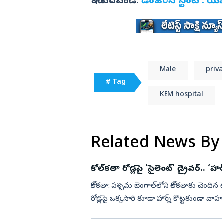
ఇదీ చదవండి:
డేంజరస్‌ స్టంట్‌ : య
Male
priv
# Tag
KEM hospital
Related News By
కోల్‌కతా రోడ్లపై ‘సైలెంట్’ డ్రైవర్.. ‘హార
కోల్‌కతా: పశ్చిమ బెంగాల్‌లోని కోల్‌కతాకు చెంది
రోడ్లపై ఒక్కసారి కూడా హార్న్ కొట్టకుండా వ