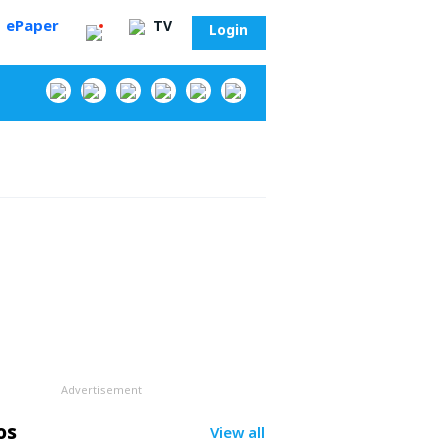
ePaper
TV
Login
‌
Advertisement
సా?
os
View all