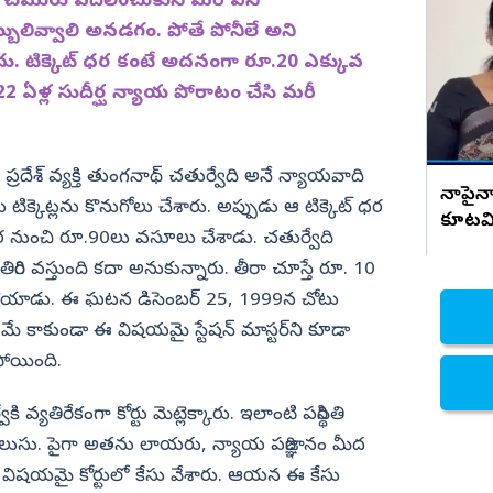
 చమురు వదిలించుకుని మరీ పని
ెల్యేల
చంద్రబాబుపై బొప్పరాజు ఫైర్
బులివ్వాలి అనడగం. పోతే పోనీలే అని
నిజామాబాద్
కాదు. టిక్కెట్‌ ధర కంటే అదనంగా రూ.20 ఎక్కువ
్యం
కామారెడ్డి
 22 ఏళ్ల సుదీర్ఘ న్యాయ పోరాటం చేసి మరీ
ి
రంగారెడ్డి
వికారాబాద్
్రదేశ్‌ వ్యక్తి తుంగనాథ్‌ చతుర్వేది అనే న్యాయవాది
వరంగల్
నాపైనా
ిక్కెట్లను కొనుగోలు చేశారు. అప్పుడు ఆ టిక్కెట్‌ ధర
కూటమి
హన్మకొండ
గ్గర నుంచి రూ.90లు వసూలు చేశాడు. చతుర్వేది
జనగాం
రిగి వస్తుంది కదా అనుకున్నారు. తీరా చూస్తే రూ. 10
జయశంకర్
ెళ్లిపోయాడు. ఈ ఘటన డిసెంబర్‌ 25, 1999న చోటు
డమే కాకుండా ఈ విషయమై స్టేషన్‌ మాస్టర్‌ని కూడా
మహబూబాబాద్
ోయింది.
ములుగు
తిరేకంగా కోర్టు మెట్లెక్కారు. ఇలాంటి పరిస్థితి
లుసు. పైగా అతను లాయరు, న్యాయ పరిజ్ఞానం మీద
 విషయమై కోర్టులో కేసు వేశారు. ఆయన ఈ కేసు