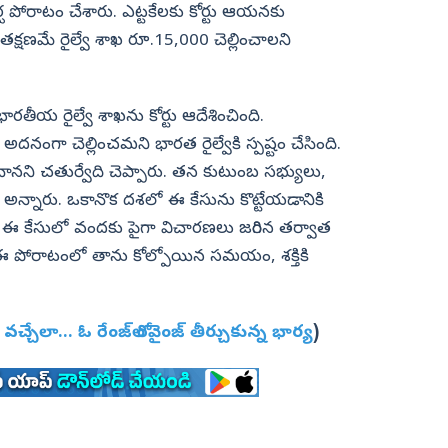
 పోరాటం చేశారు. ఎట్టకేలకు కోర్టు ఆయనకు
్షణమే రైల్వే శాఖ రూ.15,000 చెల్లించాలని
ారతీయ రైల్వే శాఖను కోర్టు ఆదేశించింది.
ి అదనంగా చెల్లించమని భారత రైల్వేకి స్పష్టం చేసింది.
నని చతుర్వేది చెప్పారు. తన కుటుంబ సభ్యులు,
 అన్నారు. ఒకానొక దశలో ఈ కేసును కొట్టేయడానికి
 ఈ కేసులో వందకు పైగా విచారణలు జరిగిన తర్వాత
 ఈ పోరాటంలో తాను కోల్పోయిన సమయం, శక్తికి
చ్చేలా... ఓ రేంజ్‌లో రివైంజ్‌ తీర్చుకున్న భార్య
)