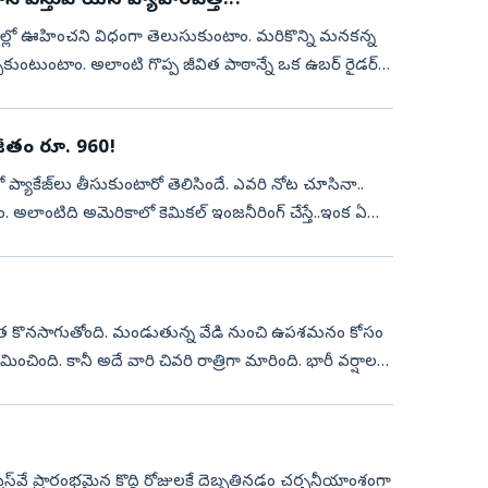
ూసి విస్తుపోయిన వ్యాపారవేత్త..!
యాణాల్లో ఊహించని విధంగా తెలుసుకుంటాం. మరికొన్ని మనకన్న
ుంటుంటాం. అలాంటి గొప్ప జీవిత పాఠాన్నే ఒక ఉబర్‌ రైడర్‌
 జీతం రూ. 960!
ప్యాకేజ్‌లు తీసుకుంటారో తెలిసిందే. ఎవరి నోట చూసినా..
ం. అలాంటిది అమెరికాలో కెమికల్‌ ఇంజనీరింగ్‌ చేస్తే..ఇంక ఏ
కపోత కొనసాగుతోంది. మండుతున్న వేడి నుంచి ఉపశమనం కోసం
చింది. కానీ అదే వారి చివరి రాత్రిగా మారింది. భారీ వర్షాల
‌ప్రెస్‌వే ప్రారంభమైన కొద్ది రోజులకే దెబ్బతినడం చర్చనీయాంశంగా