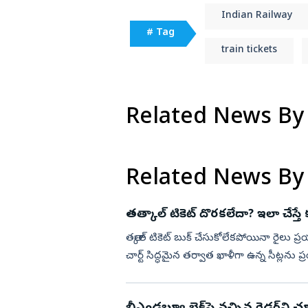
Indian Railway
# Tag
train tickets
Related News By
Related News By
తత్కాల్ టికెట్ దొరకలేదా? ఇలా చేస్తే కన
తత్కాల్‌ టికెట్‌ బుక్‌ చేసుకోలేకపోయినా రైలు
చార్ట్‌ సిద్ధమైన తర్వాత ఖాళీగా ఉన్న సీట్లన
...