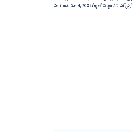
మారింది. రూ.4,200 కోట్లతో నిర్మించిన ఎక్స్‌ప్