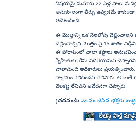
విషయమై సుమారు 22 ఏళ్ల పాటు సుదీర్ఘ
అనుకూలంగా తీర్పు ఇవ్వడమే కాకుండా తక
ఆదేశించింది.
ఈ మొత్తాన్ని ఒక నెలలోపు చెల్లించాలని భ
చెల్లించాల్సిన మొత్తం పై 15 శాతం వడ్డీన
ఈ పోరాటంలో చాలా కష్టాలు అనుభవించా
స్నేహితులు కేసు వదిలేయమని చెప్పారని
చాలామంది అధికారులు ప్రయత్నించారు.
న్యాయం గెలిచిందని తెలిపారు. అయితే
వెలకట్ట లేనివని అవేదనగా చెప్పారు.
(
చదవండి:
మోసం చేసిన భర్తకు బుద్ధి వ