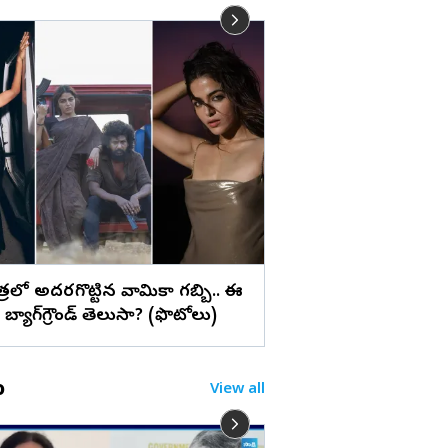
లు
సూర్య ‘విశ్వనాథ్ అండ్
స్టిల్స్
పాత్రలో అదరగొట్టిన వామికా గబ్బి.. ఈ
బ్యాగ్‌గ్రౌండ్‌ తెలుసా? (ఫొటోలు)
o
View all