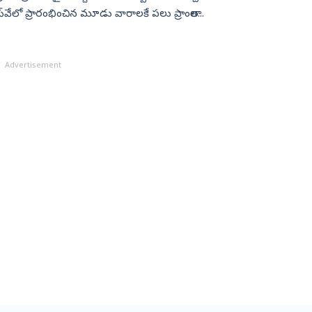
రెస్‌వేలో ప్రారంభించిన మూడు వారాలకే పలు ప్రాంతాల...
Advertisement