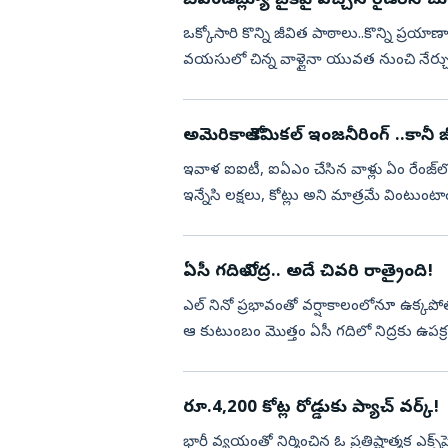
బీఎండబ్ల్యూ బైక్‌పై వచ్చిన రైడర్‌ని చ
ఒక్కోసారి కొన్ని జీవిత పాఠాలు..కొన్ని ప్ర
వయసులో చిన్న వాళ్లైనా యువత నుంచి నేర్చుక
నుంచి నేర్...
అమెరికాలో కెమికల్ ఇంజనీరింగ్ ..కానీ
ఇవాళ ఐఐటీ, ఐఏఎం చేసిన వాళ్లు ఏం రేంజ్‌లో 
ఇన్నేసి లక్షలు, కోట్లు అని మాత్రమే వింటుంటా
రేంజ్‌...
ఏసీ గదిలో నిద్ర.. అదే చివరి రాత్రైంది!
ఎల్‌ నినో ప్రభావంతో వర్షాకాలంలోనూ ఉక్
ఆ కుటుంబం మొత్తం ఏసీ గదిలో నిద్రకు ఉపక్రమిం
ధాటికి దాదా...
రూ.4,200 కోట్ల రోడ్డుకు ప్యాచ్‌ వర్క్‌!
భారీ వ్యయంతో నిర్మించిన ఓ ప్రతిష్టాత్మక ఎక్స్