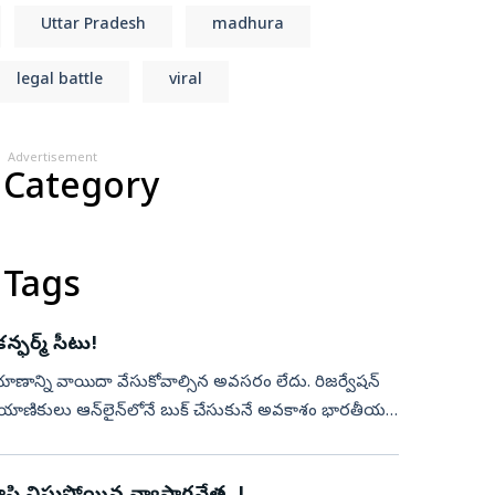
Uttar Pradesh
madhura
legal battle
viral
Advertisement
 Category
 Tags
్ఫర్మ్‌ సీటు!
 ప్రయాణాన్ని వాయిదా వేసుకోవాల్సిన అవసరం లేదు. రిజర్వేషన్‌
ు ప్రయాణికులు ఆన్‌లైన్‌లోనే బుక్‌ చేసుకునే అవకాశం భారతీయ