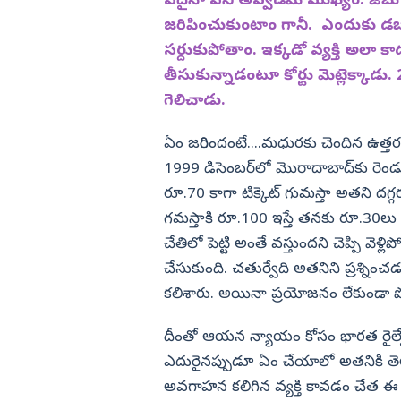
ఏదైనా పని అవ్వడమే ముఖ్యం. జేబు
ై జగన్ ఫ్యాన్ మాస్
కడపలో మళ్లీ ఫ్యాక్షన్. కూటమి ఎమ్మ
గూండాగిరి
జరిపించుకుంటాం గానీ. ఎందుకు డబ్
విజయనగరం
సర్దుకుపోతాం. ఇక్కడో వ్యక్తి అలా 
పార్వతీపురం మన
తీసుకున్నాడంటూ కోర్టు మెట్లెక్కాడు.
పశ్చిమ గోదావర
గెలిచాడు.
ఏలూరు
ఏం జరిగిందంటే....మధురకు చెందిన ఉత్తర ప
వైఎస్సార్
1999 డిసెంబర్‌లో మొరాదాబాద్‌కు రెండు ట
అన్నమయ్య
రూ.70 కాగా టిక్కెట్‌ గుమస్తా అతని ద
గమస్తాకి రూ.100 ఇస్తే తనకు రూ.30లు తి
చేతిలో పెట్టి అంతే వస్తుందని చెప్పి వ
చేసుకుంది. చతుర్వేది అతనిని ప్రశ్నించ
కలిశారు. అయినా ప్రయోజనం లేకుండా ప
దీంతో ఆయన న్యాయం కోసం భారత రైల్వేకి వ్య
ఎదురైనప్పుడూ ఏం చేయాలో అతనికి తె
అవగాహన కలిగిన వ్యక్తి కావడం చేత ఈ