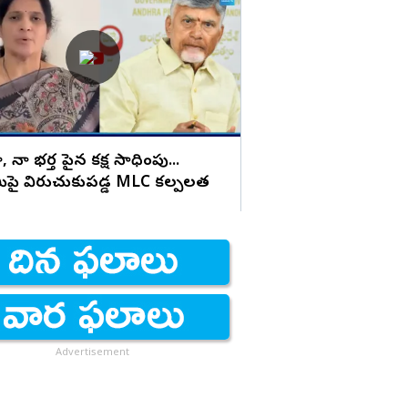
నా కూతురి ఆరోగ్య పరిస్
ఉందంటే... షాకింగ్ కామె
, నా భర్త పైన కక్ష సాధింపు...
పై విరుచుకుపడ్డ MLC కల్పలత
Advertisement