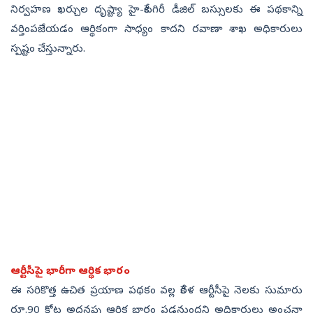
నిర్వహణ ఖర్చుల దృష్ట్యా హై-కేటగిరీ డీజిల్ బస్సులకు ఈ పథకాన్ని
వర్తింపజేయడం ఆర్థికంగా సాధ్యం కాదని రవాణా శాఖ అధికారులు
స్పష్టం చేస్తున్నారు.
ఆర్టీసీపై భారీగా ఆర్థిక భారం
ఈ సరికొత్త ఉచిత ప్రయాణ పథకం వల్ల కేరళ ఆర్టీసీపై నెలకు సుమారు
రూ.90 కోట్ల అదనపు ఆర్థిక భారం పడనుందని అధికారులు అంచనా