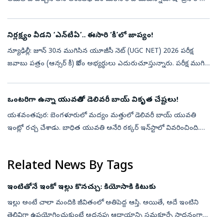
సమీపిస్తున్న తరుణంలో ఆయన ఏకంగా 24 గంటల పాటు నిర్విరామంగా ...
నిర్లక్ష్యం వీడని ‘ఎన్‌టీఏ’.. ఈసారి ‘కీ’లో జాప్యం!
న్యూఢిల్లీ: జూన్ 30న ముగిసిన యూజీసీ నెట్ (UGC NET) 2026 పరీక్ష
జవాబు పత్రం (ఆన్సర్ కీ) కోసం అభ్యర్థులు ఎదురుచూస్తున్నారు. పరీక్ష ముగిసి
36 రోజులు గడుస్తున్నా, నేషనల్ టెస్టింగ్ ఏజెన్సీ (ఎన్‌టీఏ) ఇప్పటి...
ఒంటరిగా ఉన్నా యువతితో డెలివరీ బాయ్ వికృత చేష్టలు!
యశవంతపుర: బెంగళూరులో మద్యం మత్తులో డెలివరీ బాయ్‌ యువతి
ఇంట్లో రచ్చ చేశాడు. బాధిత యువతి అనేరి ఠక్కర్‌ ఇన్‌స్టాలో వివరించింది.
ఆమె ఒక్కరే ఉండగా డెలివరీ బాయ్‌ వచ్చాడు. ఆమెతో అతి ప్రేమగా
మాట్లాడడం మొదలుపె...
Related News By Tags
ఇంటితోనే ఇంకో ఇల్లు కొనచ్చు: కియోసాకి కిటుకు
ఇల్లు అంటే చాలా మందికి జీవితంలో అతిపెద్ద ఆస్తి. అయితే, అదే ఇంటిని
తెలివిగా ఉపయోగించుకుంటే అదనపు ఆదాయాన్ని సమకూర్చే సాధనంగా