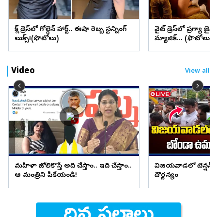
బ్లాక్ డ్రెస్‌లో గోల్డెన్ హార్ట్.. ఈషా రెబ్బ స్టన్నింగ్
వైట్ డ్రెస్‌లో ప్రగ్యా జైస
లుక్స్!(ఫొటోలు)
మ్యాజిక్... (ఫొటోలు)
Video
View all
మహిళా జోలికొస్తే అది చేస్తాం.. ఇది చేస్తాం..
విజయవాడలో టెన్షన్ ట
ఆ మంత్రిని పీకేయండి!
దౌర్జన్యం