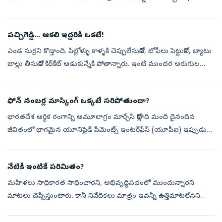
మార్చుకోవచ్చని ప్రముఖ ఇన్వెస్టింగ్‌ గురూ, ‘రిచ్ డాడ్ పూర్ డాడ్’ పుస్తక
రచయిత ...
పచ్చిగెడ్డి... ఆకలి ఇద్దరికీ ఒకటే!
ఎండ సుర్రని కొడ్తాంది. పిల్లోళ్ళు కాళ్ళకి చెప్పులేసుకోని, టోపీలు పెట్టుకోని, బ్యాటు
బాల్లు తీసుకోని కిర్‌కేట్‌ ఆడుకున్నేకి పోతాన్నారు. ఇంటి ముందర అరుగుల
మింద నీడ పోయి ఎండొచ్చింది.సందులోకి చూస్తే ఎవురూ...
ఫోన్ నంబర్ల మాస్కింగ్ ఒక్కటే సరిపోతుందా?
భారతదేశ ఆర్థిక రంగాన్ని ఆమూలాగ్రం మార్చేసి కోట్లాది మంది దైనందిన
జీవితంలో భాగమైన యూనిఫైడ్ పేమెంట్స్ ఇంటర్‌ఫేస్ (యూపీఐ) ఇప్పుడు
ఒక తీవ్రమైన సవాలును ఎదుర్కొంటోంది. అదే.. వినియోగదారుల వ్యక్తిగత
డేటా గోప్...
నేటికీ ఇంటికే పరిమితం?
మహిళలు సాధికారత సాధించారని, అభివృద్ధిపథంలో ముందున్నారని
మాటలు చెప్పేస్తుంటారు. కానీ నివేదికలు మాత్రం ఇవన్నీ ఉత్తిమాటలేనని
తేటతెల్లం చేస్తున్నాయి. దేశంలోని అత్యంత అభివృద్ధి చెందిన నగరాల్లోనూ