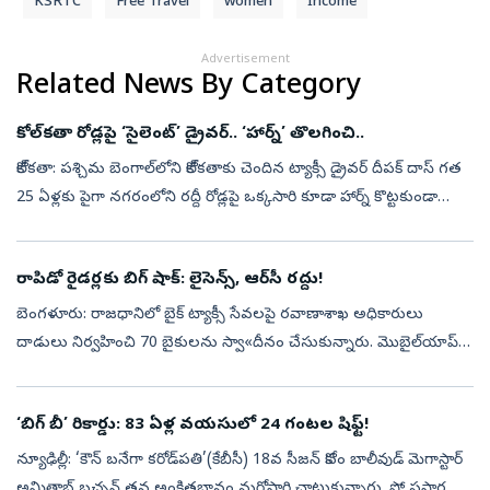
KSRTC
Free Travel
women
Income
Advertisement
Related News By Category
కోల్‌కతా రోడ్లపై ‘సైలెంట్’ డ్రైవర్.. ‘హార్న్‌’ తొలగించి..
కోల్‌కతా: పశ్చిమ బెంగాల్‌లోని కోల్‌కతాకు చెందిన ట్యాక్సీ డ్రైవర్ దీపక్ దాస్ గత
25 ఏళ్లకు పైగా నగరంలోని రద్దీ రోడ్లపై ఒక్కసారి కూడా హార్న్ కొట్టకుండా
వాహనం నడుపుతూ ఆదర్శంగా నిలుస్తున్నారు. ప్రముఖ కవి జ...
రాపిడో రైడర్లకు బిగ్ షాక్: లైసెన్స్, ఆర్‌సీ రద్దు!
బెంగళూరు: రాజధానిలో బైక్‌ ట్యాక్సీ సేవలపై రవాణాశాఖ అధికారులు
దాడులు నిర్వహించి 70 బైకులను స్వా«దీనం చేసుకున్నారు. మొబైల్‌యాప్‌ల
ద్వారా ట్రిప్పులు వేస్తున్న బైకిస్టులను అడ్డుకుని సీజ్‌ చేశారు. యలహంక సి...
‘బిగ్‌ బీ’ రికార్డు: 83 ఏళ్ల వయసులో 24 గంటల షిఫ్ట్‌!
న్యూఢిల్లీ: ‘కౌన్ బనేగా కరోడ్‌పతి’(కేబీసీ) 18వ సీజన్ కోసం బాలీవుడ్ మెగాస్టార్
అమితాబ్ బచ్చన్ తన అంకితభావం మరోసారి చాటుకున్నారు. షో ప్రసార తేదీ