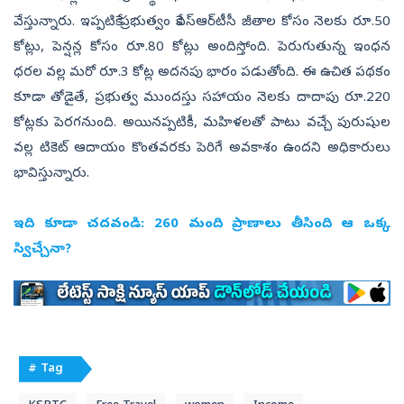
వేస్తున్నారు. ఇప్పటికే ప్రభుత్వం కేఎస్‌ఆర్‌టీసీ జీతాల కోసం నెలకు రూ.50
కోట్లు, పెన్షన్ల కోసం రూ.80 కోట్లు అందిస్తోంది. పెరుగుతున్న ఇంధన
ధరల వల్ల మరో రూ.3 కోట్ల అదనపు భారం పడుతోంది. ఈ ఉచిత పథకం
కూడా తోడైతే, ప్రభుత్వ ముందస్తు సహాయం నెలకు దాదాపు రూ.220
కోట్లకు పెరగనుంది. అయినప్పటికీ, మహిళలతో పాటు వచ్చే పురుషుల
వల్ల టికెట్ ఆదాయం కొంతవరకు పెరిగే అవకాశం ఉందని అధికారులు
భావిస్తున్నారు.
ఇది కూడా చదవండి:
260 మంది ప్రాణాలు తీసింది ఆ ఒక్క
స్విచ్చేనా?
# Tag