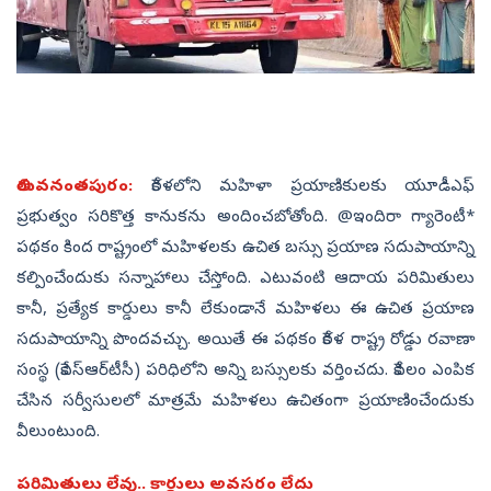
తిరువనంతపురం:
కేరళలోని మహిళా ప్రయాణికులకు యూడీఎఫ్
ప్రభుత్వం సరికొత్త కానుకను అందించబోతోంది. @ఇందిరా గ్యారెంటీ*
పథకం కింద రాష్ట్రంలో మహిళలకు ఉచిత బస్సు ప్రయాణ సదుపాయాన్ని
కల్పించేందుకు సన్నాహాలు చేస్తోంది. ఎటువంటి ఆదాయ పరిమితులు
కానీ, ప్రత్యేక కార్డులు కానీ లేకుండానే మహిళలు ఈ ఉచిత ప్రయాణ
సదుపాయాన్ని పొందవచ్చు. అయితే ఈ పథకం కేరళ రాష్ట్ర రోడ్డు రవాణా
సంస్థ (కేఎస్‌ఆర్‌టీసీ) పరిధిలోని అన్ని బస్సులకు వర్తించదు. కేవలం ఎంపిక
చేసిన సర్వీసులలో మాత్రమే మహిళలు ఉచితంగా ప్రయాణించేందుకు
వీలుంటుంది.
పరిమితులు లేవు.. కార్డులు అవసరం లేదు