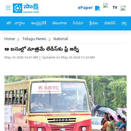
custom menu
Skip to main content
ePaper
TV
హోం
వార్తలు
ఆంధ్రప్రదేశ్
తెలంగాణ
సినిమా
క్రీడలు
బిజినెస్
ఫ్యామ
Breadcrumb
Home
Telugu-News
National
ఆ బస్సుల్లో మాత్రమే లేడీస్‌కు ఫ్రీ జర్నీ
May 20 2026 10:47 AM
| Updated on
May 20 2026 11:23 AM