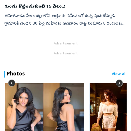
ఇంటి, సంర...
గుండు కొట్టించుకుంటే 15 వేలు..!
తమిళనాడు: సేలం జిల్లాలోని ఆత్తూరు సమీపంలో ఉన్న పుదుకోతమ్మడి
గ్రామానికి చెందిన 30 ఏళ్ల మహిళకు ఆదివారం రాత్రి సుమారు 8 గంటలకు
ఆమె సెల్ ఫోన్‌కు ఒక కాల్ వచ్చింది. అవతలి వ్యక్తి ఆత్తూరు తాలూకా
కార్యాలయం ను...
Advertisement
Advertisement
Photos
View all