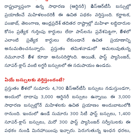
రాష్ట్రవ్యాప్తంగా ఉన్న సాధారణ (ఆర్డినరీ) కేఎస్‌ఆర్‌టీసీ బస్సుల్లో
ప్రయాణించే మహిళలందరికీ ఈ ఉచిత పథకం వర్తిస్తుంది. కర్ణాటక,
పంజాబ్, తెలంగాణ, ఆంధ్రప్రదేశ్ తదితర రాష్ట్రాల్లో మహిళా లబ్ధిదారుల
కోసం ప్రత్యేక గుర్తింపు కార్డులు లేదా పాస్‌లను ప్రవేశపెట్టగా, కేరళలో
ఎలాంటి ప్రత్యేక కార్డులు లేకుండానే ఉచిత ప్రయాణాన్ని
అనుమతించనున్నారు. ప్రస్తుతం తమిళనాడులో అమలువుతున్న
నమూనానే కేరళ కూడా అనుసరిస్తోంది. అయితే, ఫాస్ట్ ప్యాసింజర్,
సూపర్-క్లాస్ వంటి లగ్జరీ బస్సులలో ఈ సదుపాయం ఉండదు.
ఏయే బస్సులకు వర్తిస్తుందంటే?
ప్రస్తుతం కేరళలో సుమారు 4,700 కేఎస్‌ఆర్‌టీసీ బస్సులు నడుస్తుండగా,
అందులో దాదాపు 3,000 ఆర్డినరీ బస్సులు ఉన్నాయి. ఈ 3,000
సాధారణ బస్సుల్లోనే మహిళలకు ఉచిత ప్రయాణం అందుబాటులోకి
రానుంది. ఇందులో ఉండే సుమారు 300 సిటీ ఫాస్ట్ బస్సులు, 1,400
సూపర్-క్లాస్ బస్సులు, మరో 300 ఫాస్ట్ ప్యాసింజర్ సర్వీసులకు ఈ
పథకం నుండి మినహాయింపు ఇచ్చారు. పెరుగుతున్న ఇంధన ధరలు,