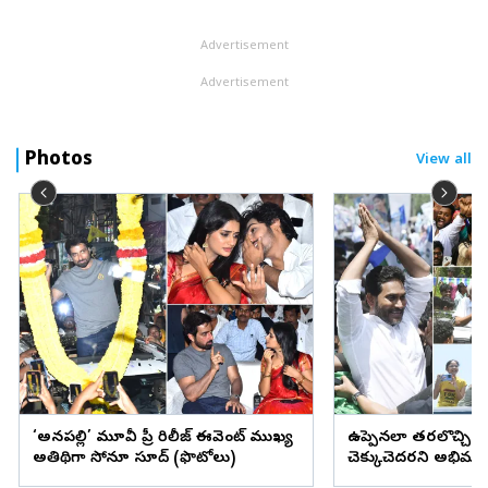
విద్యార్థులను అరెస్టు చేసి తరలిస్తున్న పోలీసు వాహనం ...
Advertisement
Advertisement
Photos
View all
‘అనకాపల్లి’ మూవీ ప్రీ రిలీజ్ ఈవెంట్ ముఖ్య
ఉప్పెనలా తరలొచ్చిన 
అతిథిగా సోనూ సూద్ (ఫొటోలు)
చెక్కుచెదరని అభిమా