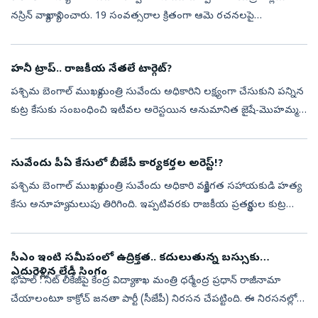
నస్రిన్‌ వ్యాఖ్యానించారు. 19 సంవత్సరాల క్రితంగా ఆమె రచనలపై
పశ్చిమబెంగాల్‌లో మొదలైన నిరసనలతో చివరకు ఆమె కోల్‌కతా నగరాన్ని
వీడాల్సి వచ్చింద...
హనీ ట్రాప్‌.. రాజకీయ నేతలే టార్గెట్?
పశ్చిమ బెంగాల్ ముఖ్యమంత్రి సువేందు అధికారిని లక్ష్యంగా చేసుకుని పన్నిన
కుట్ర కేసుకు సంబంధించి ఇటీవల అరెస్టయిన అనుమానిత జైషే-మొహమ్మద్
ఉగ్రవాది హమిమ్ మండల్‌ దర్యాప్తులో భాగంగా.. జార్ఖండ్‌లోని సాహిబ్‌గంజ...
సువేందు పీఏ కేసులో బీజేపీ కార్యకర్తల అరెస్ట్‌!?
పశ్చిమ బెంగాల్‌ ముఖ్యమంత్రి సువేందు అధికారి వ్యక్తిగత సహాయకుడి హత్య
కేసు అనూహ్య మలుపు తిరిగింది. ఇప్పటివరకు రాజకీయ ప్రత్యర్థుల కుట్ర
కోణంలో కేసు దర్యాప్తు కొనసాగగా.. తాజాగా ఇద్దరు బీజేపీ కార్యకర్తలనే ...
సీఎం ఇంటి సమీపంలో ఉద్రిక్తత.. కదులుతున్న బస్సుకు
ఎదురెళ్లిన లేడీ సింగం
భోపాల్‌ : నీట్‌ లీకేజీపై కేంద్ర విద్యా శాఖ మంత్రి ధర్మేంద్ర ప్రధాన్‌ రాజీనామా
చేయాలంటూ కాక్రోచ్‌ జనతా పార్టీ (సీజేపీ) నిరసన చేపట్టింది. ఈ నిరసనల్లో