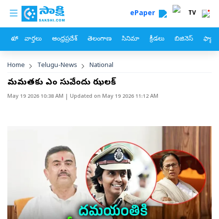
custom menu
Skip to main content
ePaper
TV
హోం
వార్తలు
ఆంధ్రప్రదేశ్
తెలంగాణ
సినిమా
క్రీడలు
బిజినెస్
ఫ్యామ
Breadcrumb
Home
Telugu-News
National
మమతకు సీఎం సువేందు ఝలక్‌
May 19 2026 10:38 AM
| Updated on
May 19 2026 11:12 AM