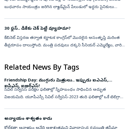
బుధవారం సాయంత్రం జరిగిన ల్యాండ్‌మైన్ పేలుడులో ఇద్దరు సైనికులు
గాయపడ్డారు. పూంచ్‌లోని మేంథర్ సెప్టార్ పరిధిలో ఈ ప్రమాదం
చోటుచేసుకుం...
30 ఫ్లస్‌.. డీకేకు చెక్‌ పెట్టే వ్యూహమా?
కేబినెట్‌ విస్తరణ తర్వాత కర్ణాటక కాంగ్రెస్‌లో మొదలైన అసంతృప్తి మరింత
తీవ్రరూపం దాలుస్తోంది. మంత్రి పదవులు దక్కని సీనియర్‌ ఎమ్మెల్యేలు, వారి
అనుచరులు నిరసనలు కొనసాగిస్తుండగా.. ముఖ్యమంత్రి డీకే శివకుమార...
Related News By Tags
Friendship Day: ముగ్గురు మిత్రులు.. ఇప్పుడు ఐఎఎస్‌,
ఐపీఎస్‌, ఐఆర్‌ఎస్‌!
సివిల్ సర్వీసెస్ పరీక్షల ఫలితాల్లో స్నేహబంధం సాధించిన అద్భుత
విజయమిది. యూపీఎస్సీ సివిల్ సర్వీసెస్-2023 తుది ఫలితాల్లో ఒకే టెలిగ్రామ్
స్టడీ గ్రూప్‌నకు చెందిన ముగ్గురు స్నేహితులు ఐఏఎస్, ఐపీఎస్, ఐఆర్ఎస్ ...
అన్యాయం శాశ్వతం కాదు
కోల్‌కతా: అన్యాయం అనేది అశాశ్వతమని వివాదాస్పద రచయిత్రి తస్లీమా