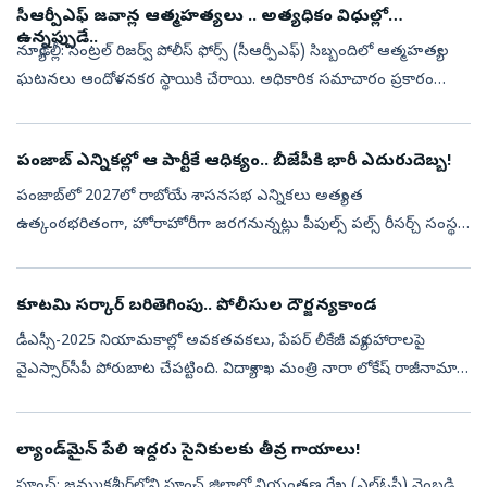
సీఆర్పీఎఫ్ జవాన్ల ఆత్మహత్యలు .. అత్యధికం విధుల్లో
ఉన్నప్పుడే..
న్యూఢిల్లీ: సెంట్రల్ రిజర్వ్ పోలీస్ ఫోర్స్ (సీఆర్పీఎఫ్) సిబ్బందిలో ఆత్మహత్యల
ఘటనలు ఆందోళనకర స్థాయికి చేరాయి. అధికారిక సమాచారం ప్రకారం
2025లో సీఆర్పీఎఫ్ సిబ్బందిలో ఆత్మహత్యల సంఖ్య గత ఐదేళ్లలో
అత్యధికంగ...
పంజాబ్‌ ఎన్నికల్లో ఆ పార్టీకే ఆధిక్యం.. బీజేపీకి భారీ ఎదురుదెబ్బ!
పంజాబ్‌లో 2027లో రాబోయే శాసనసభ ఎన్నికలు అత్యంత
ఉత్కంఠభరితంగా, హోరాహోరీగా జరగనున్నట్లు పీపుల్స్ పల్స్ రీసర్చ్ సంస్థ
చేపట్టిన తాజా మూడ్ సర్వేలో వెల్లడయింది. పంజాబ్ రాష్ట్రంలోని మొత్తం
117 అసెంబ్లీ నియో...
కూటమి సర్కార్‌ బరితెగింపు.. పోలీసుల దౌర్జన్యకాండ
డీఎస్సీ-2025 నియామకాల్లో అవకతవకలు, పేపర్‌ లీకేజీ వ్యవహారాలపై
వైఎస్సార్‌సీపీ పోరుబాట చేపట్టింది. విద్యాశాఖ మంత్రి నారా లోకేష్‌ రాజీనామా
చేయాలని, డీఎస్సీ వ్యవహారంపై సీబీఐ విచారణ జరిపించాలని డిమాండ్‌ చేస...
ల్యాండ్‌మైన్ పేలి ఇద్దరు సైనికులకు తీవ్ర గాయాలు!
పూంచ్: జమ్ముకశ్మీర్‌లోని పూంచ్ జిల్లాలో నియంత్రణ రేఖ (ఎల్‌ఓసీ) వెంబడి