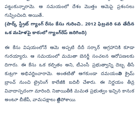
పట్టుకున్నారామె. ఆ సమయంలో దేశం మొత్తం ఆమెపై ప్రశంసలు
గుప్పించింది. అయితే..
(పార్క్‌ స్ట్రీట్‌ గ్యాంగ్‌ రేసు కేసు గురించి.. 2012 ఫిబ్రవరి 6వ తేదీన
ఒక మహిళపై కారులో గ్యాంగ్‌రేప్ జరిగింది)
ఈ కేసు విషయంలోనే ఆమె అప్పటి దీదీ సర్కార్‌ ఆగ్రహానికి కూడా
గురయ్యారు. ఆ సమయంలో మమతా బెనర్జీ సంచలన ఆరోపణలకు
దిగారు. ఈ కేసు ఒక కల్పితం అని, టీఎంసీ ప్రభుత్వాన్ని దెబ్బ తీసే
కుట్రగా అభివర్ణించారామె. అంతటితో ఆగకుండా దమయంతిని క్రైమ్‌
బ్రాంచ్‌ నుంచి ట్రైనింగ్‌ కాలేజీకి బదిలీ చేశారు. ఈ నిర్ణయం తీవ్ర
వివాదాస్పదంగా మారింది. నిజాయితీకి మమత ప్రభుత్వం ఇచ్చిన కానుక
అంటూ బీజేపీ, వామపక్షాలు తిట్టిపోశాయి.