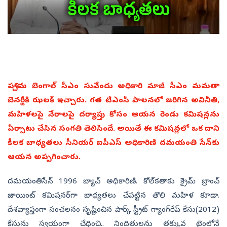
పశ్చిమ బెంగాల్‌ సీఎం సువేందు అధికారి మాజీ సీఎం మమతా
బెనర్జీకి ఝలక్‌ ఇచ్చారు. గత టీఎంసీ పాలనలో జరిగిన అవినీతి,
మహిళలపై నేరాలపై దర్యాప్తు కోసం ఆయన రెండు కమిషన్లను
ఏర్పాటు చేసిన సంగతి తెలిసిందే. అయితే ఈ కమిషన్లలో ఒక దాని
కీలక బాధ్యతలు సీనియర్ ఐపీఎస్‌ అధికారిణి దమయంతి సేన్‌కు
ఆయన అప్పగించారు.
దమయంతి సేన్‌ 1996 బ్యాచ్‌ అధికారిణి. కోల్‌కతాకు క్రైమ్‌ బ్రాంచ్‌
జాయింట్‌ కమిషనర్‌గా బాధ్యతలు చేపట్టిన తొలి మహిళ కూడా.
దేశవ్యాప్తంగా సంచలనం సృష్టించిన పార్క్ స్ట్రీట్ గ్యాంగ్‌రేప్ కేసు(2012)
కేసును స్వయంగా చేధించి.. నిందితులను తక్కువ టైంలోనే