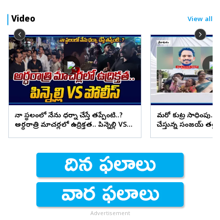
Video
View all
నా స్థలంలో నేను ధర్నా చేస్తే తప్పేంటి..?
మరో కుట్ర సాధింపు.. 
అర్ధరాత్రి మాచర్లలో ఉద్రిక్తత.. పిన్నెల్లి VS
చేస్తున్న సంజయ్ తల్లి
పోలీస్
Advertisement