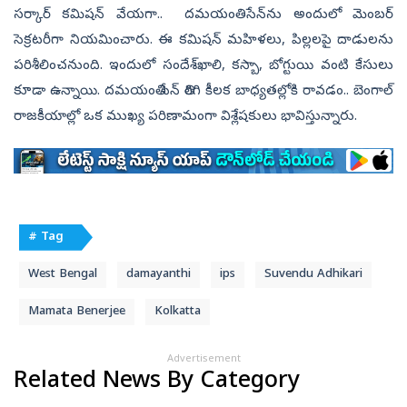
సర్కార్‌ కమిషన్‌ వేయగా.. దమయంతి సేన్‌ను అందులో మెంబర్
సెక్రటరీగా నియమించారు. ఈ కమిషన్‌ మహిళలు, పిల్లలపై దాడులను
పరిశీలించనుంది. ఇందులో సందేశ్‌ఖాలి, కస్బా, బోగ్టుయి వంటి కేసులు
కూడా ఉన్నాయి. దమయంతి సేన్ తిరిగి కీలక బాధ్యతల్లోకి రావడం.. బెంగాల్
రాజకీయాల్లో ఒక ముఖ్య పరిణామంగా విశ్లేషకులు భావిస్తున్నారు.
# Tag
West Bengal
damayanthi
ips
Suvendu Adhikari
Mamata Benerjee
Kolkatta
Advertisement
Related News By Category