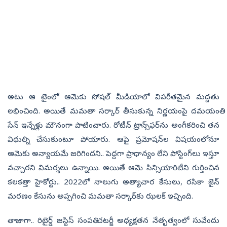
అటు ఆ టైంలో ఆమెకు సోషల్‌ మీడియాలో విపరీతమైన మద్దతు
లభించింది. అయితే మమతా సర్కార్‌ తీసుకున్న నిర్ణయంపై దమయంతి
సేన్‌ ఇన్నేళ్లు మౌనంగా పాటించారు. రోటీన్‌ ట్రాన్స్‌ఫర్‌ను అంగీకరించి తన
విధుల్ని చేసుకుంటూ పోయారు. ఆపై ప్రమోషన్‌ల విషయంలోనూ
ఆమెకు అన్యాయమే జరిగిందని.. పెద్దగా ప్రాధాన్యం లేని పోస్టింగ్‌లు ఇస్తూ
వచ్చారని విమర్శలు ఉన్నాయి. అయితే ఆమె సిన్సియారిటీని గుర్తించిన
కలకత్తా హైకోర్టు.. 2022లో నాలుగు అత్యాచార కేసులు, రసికా జైన్‌
మరణం కేసును అప్పగించి మమతా సర్కార్‌కు ఝలక్‌ ఇచ్చింది.
తాజాగా.. రిటైర్డ్ జస్టిస్ సంపతి చటర్జీ అధ్యక్షతన నేతృత్వంలో సువేందు