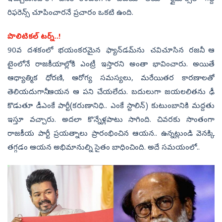
రిఫరెన్స్‌ చూపించారనే ప్రచారం ఒకటి ఉంది.
పొలిటికల్‌ టర్న్‌..!
90వ దశకంలో భయంకరమైన ఫ్యాన్‌డమ్‌ను చవిచూసిన రజనీ.. ఆ
టైంలోనే రాజకీయాల్లోకి ఎంట్రీ ఇస్తారని అంతా భావించారు. అయితే
ఆధ్యాత్మిక ధోరణి, ఆరోగ్య సమస్యలు, మరేయితర కారణాలతో
తెలియదుగానీ ఆయన ఆ పని చేయలేదు. బదులుగా జయలలితను ఢీ
కొడుతూ డీఎంకే పార్టీ(కరుణానిధి.. ఎంకే స్టాలిన్‌) కుటుంబానికి మద్దతు
ఇస్తూ వచ్చారు. అదలా కొన్నేళ్లపాటు సాగింది. చివరకు సొంతంగా
రాజకీయ పార్టీ ప్రయత్నాలు ప్రారంభించిన ఆయన.. ఉన్నట్లుండి వెనక్కి
తగ్గడం ఆయన అభిమానుల్ని సైతం బాధించింది. అదే సమయంలో..