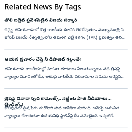
Related News By Tags
తొలి బడ్జెట్‌ ప్రవేశపెట్టిన విజయ్‌ సర్కార్‌
చెన్నై: తమిళనాడులో కొత్త రాజకీయ శకానికి తెరలేపుతూ.. ముఖ్యమంత్రి సి.
జోసెఫ్ విజయ్ నేతృత్వంలోని తమిళగ వెట్రి కళగం (TVK) ప్రభుత్వం తన
తొలి బడ్జెట్‌ను ప్రవేశపెట్టింది. 2026-27 ఆర్థిక సంవత్సరానికి సంబంధించ...
ఆయన ప్రచారం చేస్తే నీ డిపాజిట్‌ గల్లంతే!
తమిళనాడు రాజకీయాల్లో మాటల తూటాలు పేలుతున్నాయి. నటి త్రిషపై
వ్యాఖ్యల వివాదంలో కేసు, అటుపై నాటకీయ పరిణామాల నడుమ అరెస్టైన
ప్రతిపక్ష నేత ఉదయ్‌నిధి స్టాలిన్‌.. హైకోర్టు ఊరటతో గత రాత్రి
విడుదలయ్యారు. ఆ రిలీ...
త్రిషపై వివాదాస్పద కామెంట్స్.. నెట్టింట పాత వీడియోలు
ట్రెండింగ్..!
కోలీవుడ్‌లో త్రిష పేరు మరోసారి హాట్ టాపిక్‌గా మారింది. ఆమెపై అనుచిత
వ్యాఖ్యలు చేశారంటూ ఉదయనిధి స్టాలిన్‌పై కేసు నమోదైంది. ఇప్పటికే
ఆయనను అరెస్ట్ చేయగా బెయిల్‌పై విడుదలయ్యారు. ఇదే ఇప్పుడు
కోలీవుడ్‌తో ప...