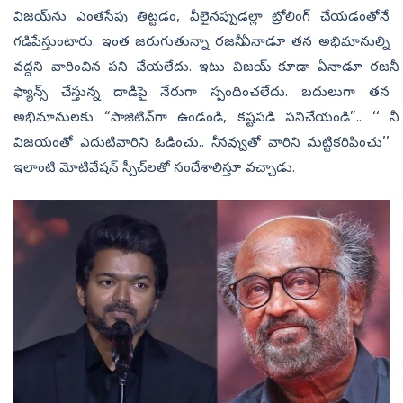
విజయ్‌ను ఎంతసేపు తిట్టడం, వీలైనప్పుడల్లా ట్రోలింగ్‌ చేయడంతోనే
గడిపేస్తుంటారు. ఇంత జరుగుతున్నా రజనీ ఏనాడూ తన అభిమానుల్ని
వద్దని వారించిన పని చేయలేదు. ఇటు విజయ్‌ కూడా ఏనాడూ రజనీ
ఫ్యాన్స్‌ చేస్తున్న దాడిపై నేరుగా స్పందించలేదు. బదులుగా తన
అభిమానులకు “పాజిటివ్‌గా ఉండండి, కష్టపడి పనిచేయండి”.. ‘‘
విజయంతో ఎదుటివారిని ఓడించు.. నీ నవ్వుతో వారిని మట్టికరిపించు’’
ఇలాంటి మోటివేషన్‌ స్పీచ్‌లతో సందేశాలిస్తూ వచ్చాడు.