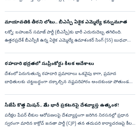
వేతనాల చెల్లింపు) బిల్లు-2016ను యోగి ఆదిత్యనాథ్ ప్రభుత్వం శాసనసభ
ఉభయ సభల నుంచి అధ...
మాయావతికి తీరని లోటు.. బీఎస్పీ ఏకైక ఎమ్మెల్యే కన్నుమూత
లక్నో: బహుజన్ సమాజ్ పార్టీ (బీఎస్పీ)కు భారీ ఎదురుదెబ్బ తగిలింది.
ఉత్తరప్రదేశ్ బీఎస్పీకి ఉన్న ఏకైక ఎమ్మెల్యే ఉమాశంకర్ సింగ్ (55) బుధవారం
రాత్రి కన్నుమూశారు. కొంతకాలంగా మెదడు కణితి (బ్రెయిన్ ట్యూమర్)తో ...
రహదారి భద్రతలో సుప్రీంకోర్టు కీలక ఆదేశాలు
దేశంలో పెరుగుతున్న రహదారి ప్రమాదాలు ఒకవైపు కాగా, ప్రమాద
బాధితులకు చట్టబద్ధంగా దక్కాల్సిన నష్టపరిహారం అందకుండా పోతుండటం
తీవ్ర ఆందోళనకరమైన అంశం. దీనికి ప్రధాన కారణం దేశంలోని రహదారులపై
తిరుగుతున్న వాహనాల...
సీజేపీ కొత్త మిషన్‌.. నేడు భారీ ప్రకటనపై దేశవ్యాప్త ఉత్కంఠ!
పరీక్షల పేపర్ లీకుల ఆరోపణలపై దేశవ్యాప్తంగా జరిగిన నిరసనల్లో ప్రధాన
స్వరంగా మారిన కాక్రోచ్‌ జనతా పార్టీ (CJP) తన తదుపరి కార్యాచరణపై కీలక
ప్రకటనకు సిద్ధమవుతోంది. ఉద్యమ భవిష్యత్ దిశ, దేశవ్యాప్త విస్తరణ ప...