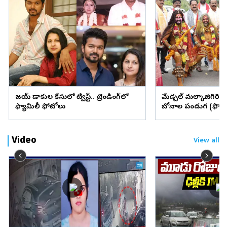
విజయ్ విడాకుల కేసులో ట్విస్ట్.. ట్రెండింగ్‌లో
మేడ్చల్ మల్కాజిగిరి జిల్
ఫ్యామిలీ ఫోటోలు
బోనాల పండుగ (ఫొటో
Video
View all