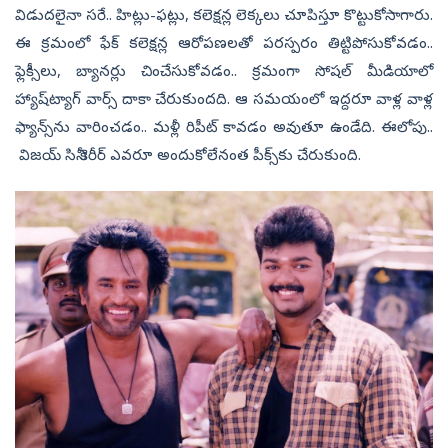
విడుదలైనా సరే.. హిట్లు-ఫట్లు, కలెక్షన్ల లెక్కలు చూపిస్తూ కొట్టుకోసాగారు.
ఈ క్రమంలో ఫేక్‌ కలెక్షన్ల ఆరోపణలతో పరస్పరం తిట్టిపోసుకోవడం..
ఫ్లెక్సీలు, బ్యానర్లు చించేసుకోవడం.. క్రమంగా సోషల్‌ మీడియాలో
హ్యాష్‌ట్యాగ్‌ వార్స్‌ దాకా చేరుకుందది. ఆ సమయంలో ఇద్దరూ వాళ్ల వాళ్ల
ఫ్యాన్స్‌ను వారించడం.. మళ్లీ రిపీట్‌ కావడం అవుతూ ఉండేది. ఈలోపు..
విజయ్‌ సినీ కెరీర్‌ ఎవరూ అందుకోలేనంత పీక్స్‌కు చేరుకుంది.