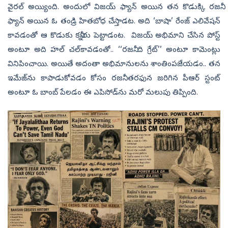
వైరల్‌ అయ్యింది. అందులో విజయ్‌ ఫ్యాన్‌ అయిన తన కొడుక్కి రజనీ
ఫ్యాన్‌ అయిన ఓ తండ్రి హితబోధ చేస్తాడట. అది ‘బాషా’ రేంజ్‌ ఎలివేషన్‌
కావడంతో ఆ కొడుకు కన్నీరు పెట్టాడంట. విజయ్‌ అభిమాని చేసిన పోస్ట్‌
అంటూ అది హల్‌ చల్‌కావడంతో.. ‘‘రజనీ ది గ్రేట్‌’’ అంటూ కామెంట్లు
వినిపించాయి. అయితే అదంతా
అభిమానులను శాంతింపజేయడం.. తన
ఇమేజ్‌ను కాపాడుకోవడం కోసం
రజనీ తరఫున జరిగిన పీఆర్‌ స్టంట్‌
అంటూ ఓ బాంబ్‌ పేలడం ఈ ఎపిసోడ్‌ను మరో మలుపు తిప్పింది.