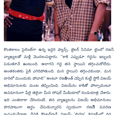
కొంతకాలం సైలెంట్‌గా ఉన్న ఇద్దరి ఫ్యాన్స్‌.. జైలర్‌ సినిమా టైంలో రజనీ
వ్యాఖ్యలతో మళ్లీ మొదలుపెట్టారు. ‘‘కాకి ఎప్పుడూ గద్దను ఇబ్బంది
పెడుతూనే ఉంటుంది. అలాగని గద్ద తన స్థాయిని తగ్గించుకోలేదు.
అంతకంతకు పైకి ఎగిరిపోతుంది. మన స్థాయిని తగ్గించకుండా.. మన
దారిలో ముందుకు పోవాలి’’ అంటూ రజనీకాంత్‌ చెప్పిన కుట్టీ స్టోరీ విజయ్‌
అభిమానులకు మంట తెప్పించింది. విజయ్‌ను కాకితో పోల్చాడంటూ
అవమానంగా ఫీలై తలైవా మీద సోషల్‌ మీడియాలో దండయాత్ర చేశారు.
ఇది ఎంతదాకా చేరిందంటే.. తన వ్యాఖ్యలను విజయ్‌ అభిమానులు
పొరపాటుగా అర్థం చేసుకున్నారని స్వయంగా రజనీనే వివరణ
ఇచ్చుకునేదాకా. దీనికి కౌంటర్‌గానే విజయ్‌ ‘లియో’ క్లైమాక్స్‌లో గద్ద