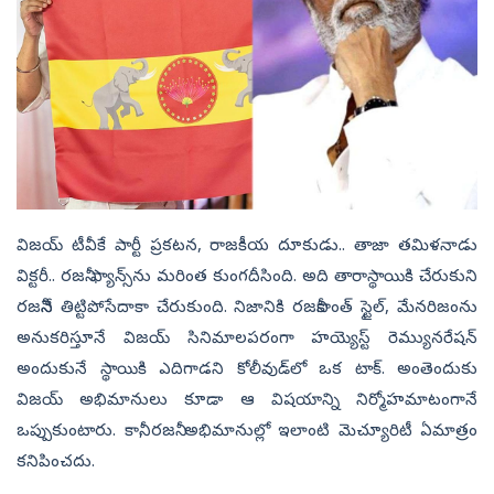
విజయ్‌ టీవీకే పార్టీ ప్రకటన, రాజకీయ దూకుడు.. తాజా తమిళనాడు
విక్టరీ.. రజనీ ఫ్యాన్స్‌ను మరింత కుంగదీసింది. అది తారాస్థాయికి చేరుకుని
రజనీనే తిట్టిపోసేదాకా చేరుకుంది. నిజానికి రజనీకాంత్‌ స్టైల్‌, మేనరిజంను
అనుకరిస్తూనే విజయ్‌ సినిమాలపరంగా హయ్యెస్ట్‌ రెమ్యునరేషన్‌
అందుకునే స్థాయికి ఎదిగాడని కోలీవుడ్‌లో ఒక టాక్‌. అంతెందుకు
విజయ్‌ అభిమానులు కూడా ఆ విషయాన్ని నిర్మోహమాటంగానే
ఒప్పుకుంటారు. కానీ, రజనీ అభిమానుల్లో ఇలాంటి మెచ్యూరిటీ ఏమాత్రం
కనిపించదు.