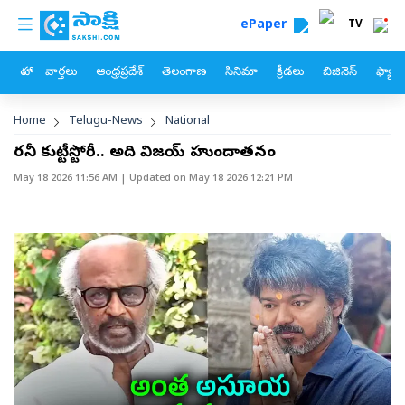
custom menu
Skip to main content
ePaper
TV
హోం
వార్తలు
ఆంధ్రప్రదేశ్
తెలంగాణ
సినిమా
క్రీడలు
బిజినెస్
ఫ్యామ
Breadcrumb
Home
Telugu-News
National
రజినీ కుట్టీస్టోరీ.. అది విజయ్‌ హుందాతనం
May 18 2026 11:56 AM
| Updated on
May 18 2026 12:21 PM