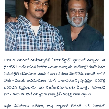
1990ల చివరలో రజనీ అప్పటికే “సూపర్‌స్టార్” స్థాయిలో ఉన్నాడు. ఆ
టైంలోనే విజయ్‌ యువ హీరోగా ఎదుగుతున్నాడు. ఆరోజుల్లో రజనీ సినిమా
విడుదలైతే తమిళనాట పండుగ వాతావరణం నెలకొనేది. అయితే దానికి
పోటీగా విజయ్‌ అభిమానులు ‘మాస్‌ వాతావరణాన్ని సృష్టిస్తూ’ సరికొత్త
ఒరవడిని సృష్టించారు. ఇది రజనీ అభిమానులకు ఏమాత్రం సహించేది
కాదు. అలా ఈ పోటీ నెమ్మదిగా బాక్సాఫీస్‌ కలెక్షన్ల దాకా వెళ్లింది.
ఇద్దరి సినిమాలు ఒకేసారి, కాస్త గ్యాప్‌లో లేదంటే ఒకే ఏడాదిలో