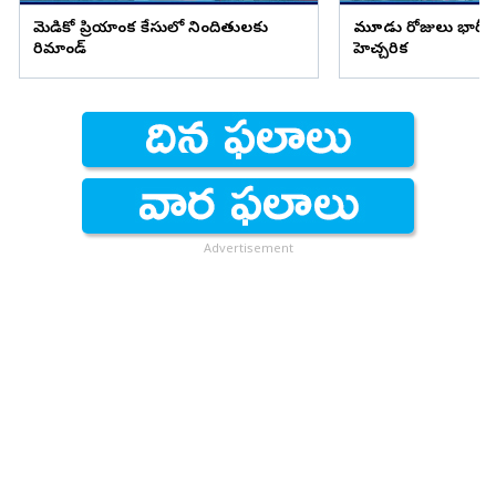
మెడికో ప్రియాంక కేసులో నిందితులకు
మూడు రోజులు భారీ వ
రిమాండ్
హెచ్చరిక
Advertisement