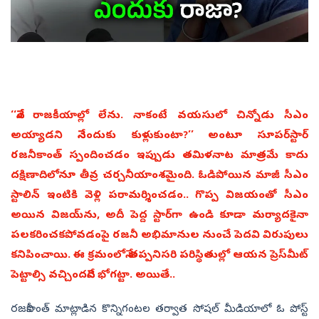
‘‘నేనేం రాజకీయాల్లో లేను. నాకంటే వయసులో చిన్నోడు సీఎం
అయ్యాడని నేనెందుకు కుళ్లుకుంటా?’’ అంటూ సూపర్‌స్టార్‌
రజనీకాంత్‌ స్పందించడం ఇప్పుడు తమిళనాట మాత్రమే కాదు
దక్షిణాదిలోనూ తీవ్ర చర్చనీయాంశమైంది. ఓడిపోయిన మాజీ సీఎం
‍స్టాలిన్‌ ఇంటికి వెళ్లి పరామర్శించడం.. గొప్ప విజయంతో సీఎం
అయిన విజయ్‌ను, అదీ పెద్ద స్టార్‌గా ఉండి కూడా మర్యాదకైనా
పలకరించకపోవడంపై రజనీ అభిమానుల నుంచే పెదవి విరుపులు
కనిపించాయి. ఈ క్రమంలోనే తప్పనిసరి పరిస్థితుల్లో ఆయన ప్రెస్‌మీట్‌
పెట్టాల్సి వచ్చిందనేది భోగట్టా. అయితే..
రజనీకాంత్‌ మాట్లాడిన కొన్నిగంటల తర్వాత సోషల్‌ మీడియాలో ఓ పోస్ట్‌