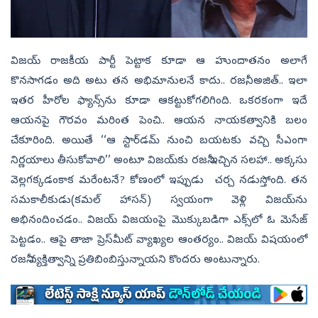
విజయ్‌ రాజకీయ పార్టీ పెట్టాక కూడా ఆ హుందాతనం అలాగే
కొనసాగడం అది అటు తన అభిమానులనే కాదు.. రజనీ, అజిత్‌.. ఇలా
ఇతర హీరోల ఫ్యాన్స్‌ను కూడా ఆకట్టుకోగలిగింది. ఒకరకంగా ఇదే
ఆయనపై గౌరవం మరింత పెంచి.. ఆయన నాయకత్వానికి బలం
చేకూరింది. అయితే ‘‘ఆ స్టార్‌డమ్‌ నుంచి బయటకు వచ్చి సీఎంగా
నిర్ణయాలు తీసుకోవాలి’’ అంటూ విజయ్‌కు రజనీ ఇచ్చిన సలహా.. అక్కసు
వెల్లగక్కడంకాక మరేంటనే? కోణంలో ఇప్పుడు చర్చ నడుస్తోంది. తన
సమకాలీకుడు(కమల్‌ హాసన్‌) స్వయంగా వెళ్లి విజయ్‌ను
అభినందించడం.. విజయ్‌ విజయంపై మొక్కుబడిగా ఎక్స్‌లో ఓ మెసేజ్‌
పెట్టడం.. ఆపై తాజా ప్రెస్‌మీట్‌ వ్యాఖ్యల ఆంతర్యం.. విజయ్‌ విషయంలో
రజనీ వ్యక్తిత్వాన్ని ప్రతిబింబిస్తున్నాయని కొందరు అంటున్నారు.