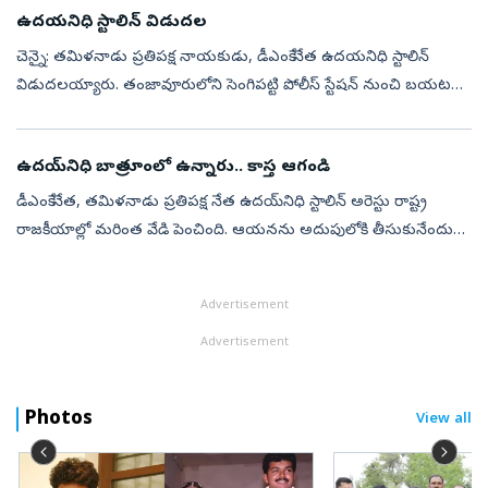
ఉదయనిధి స్టాలిన్ విడుదల
చెన్నై: తమిళనాడు ప్రతిపక్ష నాయకుడు, డీఎంకే నేత ఉదయనిధి స్టాలిన్
విడుదలయ్యారు. తంజావూరులోని సెంగిపట్టి పోలీస్ స్టేషన్ నుంచి బయటకు
వస్తుండగా పార్టీ కార్యకర్తలు ఆయనకు స్వాగతం పలికారు. అనంతరం
ఉదయనిధి స్టా...
ఉదయ్‌నిధి బాత్రూంలో ఉన్నారు.. కాస్త ఆగండి
డీఎంకే నేత, తమిళనాడు ప్రతిపక్ష నేత ఉదయ్‌నిధి స్టాలిన్‌ అరెస్టు రాష్ట్ర
రాజకీయాల్లో మరింత వేడి పెంచింది. ఆయనను అదుపులోకి తీసుకునేందుకు
పోలీసులు చెన్నైలోని నివాసానికి వెళ్లిన సమయంలో చోటుచేసుకున్న ఓ వీడి...
Advertisement
Advertisement
Photos
View all