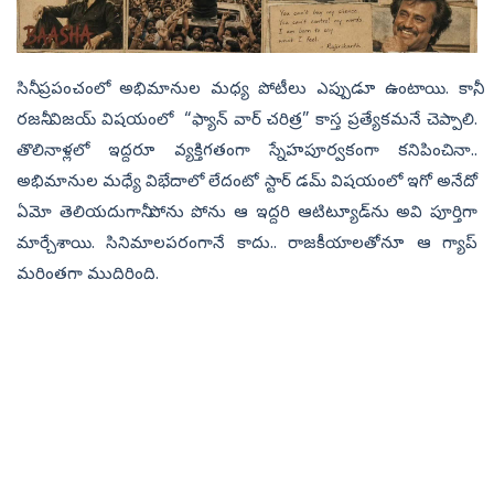
సినీ ప్రపంచంలో అభిమానుల మధ్య పోటీలు ఎప్పుడూ ఉంటాయి. కానీ,
రజనీ–విజయ్‌ విషయంలో “ఫ్యాన్‌ వార్‌ చరిత్ర” కాస్త ప్రత్యేకమనే చెప్పాలి.
తొలినాళ్లలో ఇద్దరూ వ్యక్తిగతంగా స్నేహపూర్వకంగా కనిపించినా..
అభిమానుల మధ్యే విభేదాలో లేదంటో స్టార్‌ డమ్‌ విషయంలో ఇగో అనేదో
ఏమో తెలియదుగానీ పోను పోను ఆ ఇద్దరి ఆటిట్యూడ్‌ను అవి పూర్తిగా
మార్చేశాయి. సినిమాలపరంగానే కాదు.. రాజకీయాలతోనూ ఆ గ్యాప్‌
మరింతగా ముదిరింది.