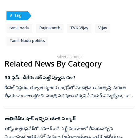
# Tag
tamil nadu
Rajinikanth
TVK Vijay
Vijay
Tamil Nadu politics
Advertisement
Related News By Category
30 ఫ్లస్‌.. డీకేకు చెక్‌ పెట్టే వ్యూహమా?
కేబినెట్‌ విస్తరణ తర్వాత కర్ణాటక కాంగ్రెస్‌లో మొదలైన అసంతృప్తి మరింత
తీవ్రరూపం దాలుస్తోంది. మంత్రి పదవులు దక్కని సీనియర్‌ ఎమ్మెల్యేలు, వారి
అనుచరులు నిరసనలు కొనసాగిస్తుండగా.. ముఖ్యమంత్రి డీకే శివకుమార...
అఖిలేశ్‌కు షాక్ ఇచ్చిన యోగి సర్కార్
లక్నో: ఉత్తరప్రదేశ్‌లో సమాజ్‌వాదీ పార్టీ హయాంలో తీసుకువచ్చిన
వివాదాస్పద ఉత్తరప్రదేశ్ మదర్సా (ఉపాధ్యాయులు, ఇతర ఉద్యోగుల