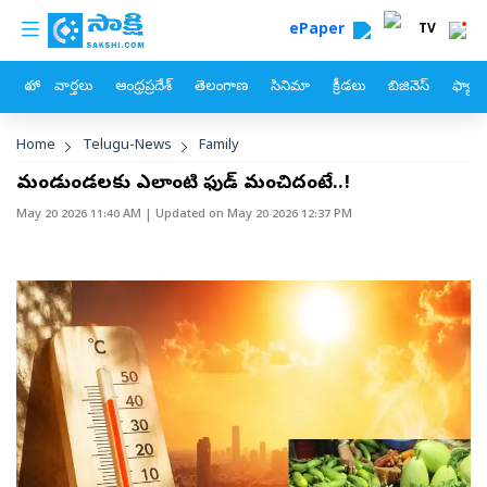
custom menu
Skip to main content
ePaper
TV
హోం
వార్తలు
ఆంధ్రప్రదేశ్
తెలంగాణ
సినిమా
క్రీడలు
బిజినెస్
ఫ్యామ
Breadcrumb
Home
Telugu-News
Family
మండుటెండలకు ఎలాంటి ఫుడ్‌ మంచిదంటే..!
May 20 2026 11:40 AM
| Updated on
May 20 2026 12:37 PM