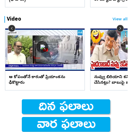
Video
View all
ఆ కోపంతోనే కారుతో ప్రియాంకను
నువ్వు బిరియాని కనిప
ఢీకొట్టారు
చేసినట్లు? బాబుపై బుగ్గన