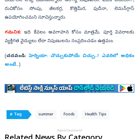
చేయాలని నొక్కి చెబుతున్నారు ఆరోగ్య నిపుణులు. వీటికి బదులుగా,
రుచికోసం సోంపు, జీలకర్ర, కొత్తిమీర, పుదీనా, లెమన్‌గ్రాస్
ఉపయోగించమని సూచిస్తున్నారు.
గమనిక:
ఇది కేవలం అవగాహన కోసం మాత్రమే. పూర్తి వివరాలకు
వ్యక్తిగత వైద్యులు లేదా నిపుణులను సంప్రదించడం ఉత్తమం.
(
చదవండి:
హెర్నియా: చొచ్చుకుపోయే చిచ్చు..! ఎవరిలో అధికం
అంటే..
)
# Tag
summer
Foods
Health Tips
Advertisement
Related News By Category