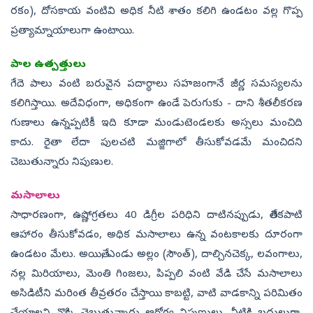
రకం), దోసకాయ వంటివి అధిక నీటి శాతం కలిగి ఉండటం వల్ల గొప్ప
ప్రత్యామ్నాయాలుగా ఉంటాయి.
పాల ఉత్పత్తులు
గేదె పాలు వంటి బరువైన పదార్థాలు సహజంగానే జీర్ణ సమస్యలను
కలిగిస్తాయి. అదేవిధంగా, అధికంగా ఉండే పెరుగుకు - దాని శీతలీకరణ
గుణాలు ఉన్నప్పటికీ ఇది కూడా మండుటెండలకు అస్సలు మంచిది
కాదు. రైతా లేదా పులచటి మజ్జిగాలో తీసుకోవడమే మంచిదని
చెబుతున్నారు నిపుణుల.
మసాలాలు
సాధారణంగా, ఉష్ణోగ్రతలు 40 డిగ్రీల పరిధిని దాటినప్పుడు, తేలికపాటి
ఆహారం తీసుకోవడం, అధిక మసాలాలు ఉన్న వంటకాలకు దూరంగా
ఉండటం మేలు. అయితే, ఎండు అల్లం (సౌంత్), దాల్చినచెక్క, లవంగాలు,
నల్ల మిరియాలు, మెంతి గింజలు, పిప్పలి వంటి వేడి చేసే మసాలాలు
అసిడిటీని మరింత తీవ్రతరం చేస్తాయి కాబట్టి, వాటి వాడకాన్ని పరిమితం