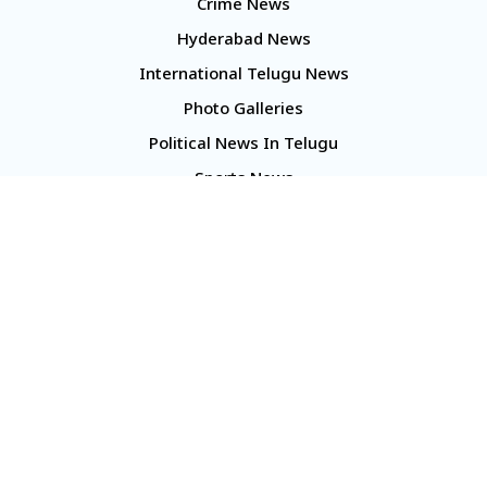
Crime News
Hyderabad News
International Telugu News
Photo Galleries
Political News In Telugu
Sports News
TS Politics News
Telangana News
Telugu Movie Reviews
Company
About Us
Contact Us