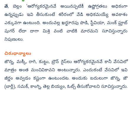
తేనె, బెల్లం 'ఆరోగ్యకరమైనవే అయినప్పటికీ ఉష్ణోగ్రతలు అధికంగా
ఉన్నప్పుడు ఇవి తీసుకుంటే శరీరంలో వేడి అధికమయ్యే అవకాశం
ఎక్కువగా ఉంటుంది. అందువల్ల ఖర్జూరపు పొడి, స్టీవియా, మంక్ ఫ్రూట్
షుగర్ లేదా దాగా మిశ్రి వంటి వాటికి మారమని సూచిస్తున్నారు
నిపుణులు.
చిరుధాన్యాలు
జొన్న, మక్కీ, రాగి, కుట్టు, బ్రౌన్ రైస్‌లు ఆరోగ్యకరమైనవే కానీ వేసవిలో
మాత్రం అంత మంచివికావని అంటున్నారు. ఎందుకంటే వేసవిలో ఇవి
జీర్ణం అవ్వడం కష్టంగా ఉంటుందట. అందుకు బదులుగా జొన్న, జౌ
(బార్లీ), సమక్, కాంగ్ని, తెల్ల బియ్యం, ఓట్స్ తీసుకోవాలని సూచిస్తున్నారు.