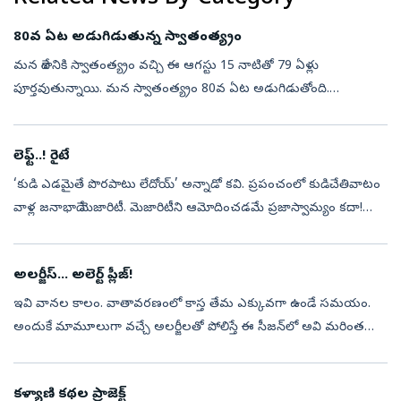
80వ ఏట అడుగిడుతున్న స్వాతంత్య్రం
మన దేశానికి స్వాతంత్య్రం వచ్చి ఈ ఆగస్టు 15 నాటితో 79 ఏళ్లు
పూర్తవుతున్నాయి. మన స్వాతంత్య్రం 80వ ఏట అడుగిడుతోంది.
స్వాతంత్య్రానికి ముందు బ్రిటిష్‌వారు మన దేశాన్ని దాదాపు రెండువందల
సంవత్సరాలు పాలించారు....
లెఫ్ట్‌..! రైటే
‘కుడి ఎడమైతే పొరపాటు లేదోయ్‌’ అన్నాడో కవి. ప్రపంచంలో కుడిచేతివాటం
వాళ్ల జనాభాదే మెజారిటీ. మెజారిటీని ఆమోదించడమే ప్రజాస్వామ్యం కదా!
కుడిచేతివాటం వాళ్లకు పెద్దగా సమస్యలు లేవు. విరివిగా దొరికే వస్తువులన్...
అలర్జీస్‌... అలెర్ట్‌ ప్లీజ్‌!
ఇవి వానల కాలం. వాతావరణంలో కాస్త తేమ ఎక్కువగా ఉండే సమయం.
అందుకే మామూలుగా వచ్చే అలర్జీలతో పోలిస్తే ఈ సీజన్‌లో అవి మరింత
ఎక్కువ. వర్షాకాలం మొదలు కాగానే సీజనల్‌ సైనసైటిస్, అలర్జీ వంటి ఆరోగ్య
సమస్యలు బాగా ...
కళ్యాణి కథల ప్రాజెక్ట్‌