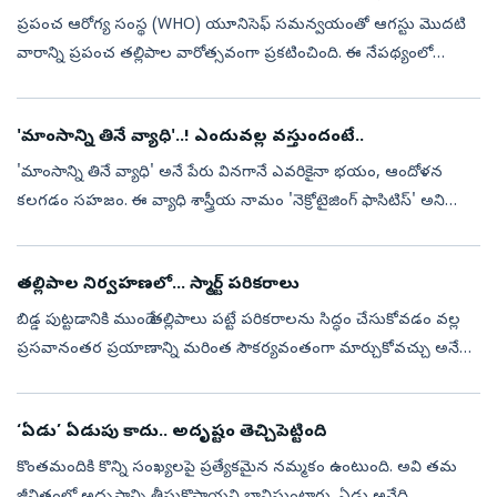
ప్రపంచ ఆరోగ్య సంస్థ (WHO) యూనిసెఫ్ సమన్వయంతో ఆగస్టు మొదటి
వారాన్ని ప్రపంచ తల్లిపాల వారోత్సవంగా ప్రకటించింది. ఈ నేపథ్యంలో
కొత్తతల్లులూ పాలివ్వడంలో తప్పక తెలుసుకోవాల్సిన విషయాలు,
పాలివ్వడంలో ఎదురయ్యే సవ...
'మాంసాన్ని తినే వ్యాధి'..! ఎందువల్ల వస్తుందంటే..
'మాంసాన్ని తినే వ్యాధి' అనే పేరు వినగానే ఎవరికైనా భయం, ఆందోళన
కలగడం సహజం. ఈ వ్యాధి శాస్త్రీయ నామం 'నెక్రోటైజింగ్ ఫాసిటిస్' అని
చెబుతున్నారు వైద్యులు. దీనికి చికిత్స సైతం అందుబాటులో ఉందట.
వినడానికే భయం...
తల్లిపాల నిర్వహణలో... స్మార్ట్‌ పరికరాలు
బిడ్డ పుట్టడానికి ముందే తల్లిపాలు పట్టే పరికరాలను సిద్ధం చేసుకోవడం వల్ల
ప్రసవానంతర ప్రయాణాన్ని మరింత సౌకర్యవంతంగా మార్చుకోవచ్చు అనేది
నిపుణుల సూచన. ఫలితంగా తల్లి ప్రసవానంతరం కలిగే వివిధ రకాల
ఒత్తిడులన...
‘ఏడు’ ఏడుపు కాదు.. అదృష్టం తెచ్చిపెట్టింది
కొంతమందికి కొన్ని సంఖ్యలపై ప్రత్యేకమైన నమ్మకం ఉంటుంది. అవి తమ