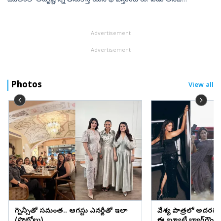
జీవితంలో అదృష్టాన్ని తీసుకొస్తాయని భావిస్తుంటారు. ఏడు అనేది
అపశకునం అని ప్రపంచవ్యాప్తంగా చాలామంది నమ్మకం. అయితే.. ఇక్కడో
వ్యక్తి లక్కీ నంబ...
Advertisement
Advertisement
Photos
View all
ప్రెగ్నెన్సీతో సమంత.. ఆగస్టు ఎనర్జీతో ఇలా
వేశ్య పాత్రలో అదరగొట్
(ఫొటోలు)
ఈ బ్యూటీ బ్యాగ్‌గ్రౌం