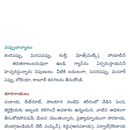
పప్పుధాన్యాలు
కందిపప్పు, మినపపప్పు, కుల్తీ, మోత్(మట్కీ), సోయాబీన్
తదితరాలుబరువుగా ఉండి, గ్యాస్‌ను ఏర్పరుస్తాయనిన్
హెచ్చరిస్తున్నారు నిపుణులు. వీటికి బదులుగా, పెసరపప్పు, మసూర్
పప్పు, లోబియా, కాబూలీ శనగలను తీసుకోండి.
కూరగాయలు
వంకాయ, బీట్‌రూట్, పాలకూర వంటివి శరీరంలో వేడిని పెంచి,
జీర్ణక్రియకు ఇబ్బంది కలిగించే అవకాశం ఉన్నందున, వాటిని అధికంగా
తీసుకోకపోవడమే మేలని చెబుతున్నారు. ప్రత్యామ్నాయంగా సొరకాయ,
టిండా(ఇండియన్ బేబీ పంప్కిన్), కద్దు(ఆనపకాయ), పర్వాల్(దొంకాయ