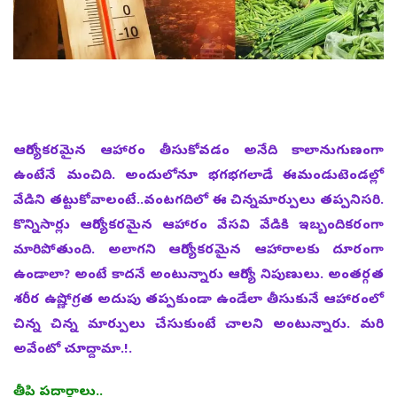
ఆరోగ్యకరమైన ఆహారం తీసుకోవడం అనేది కాలానుగుణంగా
ఉంటేనే మంచిది. అందులోనూ భగభగలాడే ఈమండుటెండల్లో
వేడిని తట్టుకోవాలంటే..వంటగదిలో ఈ చిన్నమార్పులు తప్పనిసరి.
కొన్నిసార్లు ఆరోగ్యకరమైన ఆహారం వేసవి వేడికి ఇబ్బందికరంగా
మారిపోతుంది. అలాగని ఆరోగ్యకరమైన ఆహారాలకు దూరంగా
ఉండాలా? అంటే కాదనే అంటున్నారు ఆరోగ్య నిపుణులు. అంతర్గత
శరీర ఉష్ణోగ్రత అదుపు తప్పకుండా ఉండేలా తీసుకునే ఆహారంలో
చిన్న చిన్న మార్పులు చేసుకుంటే చాలని అంటున్నారు. మరి
అవేంటో చూద్దామా.!.
తీపి పదార్థాలు..