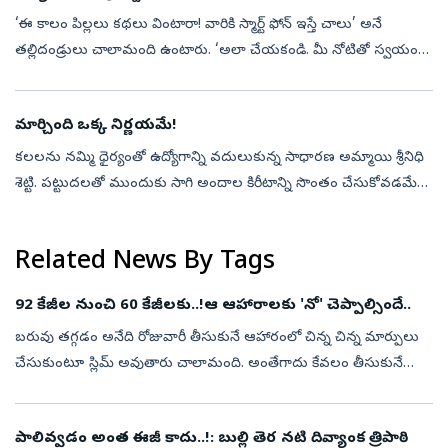
‘ఈ కాలం పిల్లలు కథలు వింటారా! వారికి స్మార్ట్‌ ఫోన్‌ ఇస్తే చాలు’ అనే
తల్లిదండ్రులు చాలామంది ఉంటారు. ‘అలా చేయకండి. మీ నోటితో స్వయంగా
కథలు వినిపించండి’ అంటున్నారు కళ్యాణి గోపకుమార్‌.ఇంటీరియర్‌ డిజైనర్,
...
మార్చింది ఒక్క నిర్ణయమే!
కలలను నమ్మి ధైర్యంతో ఉద్యోగాన్ని వదులుకున్న సాధారణ అమ్మాయి శ్రీనిధి
శెట్టి. పట్టుదలతో ముందుకు సాగి అందాల కిరీటాన్ని సొంతం చేసుకోవడమే
కాదు; వెండితెరపై తనకంటూ ప్రత్యేక గుర్తింపును కూడా సంపాదించుకుంది.
ఆ...
Related News By Tags
92 కేజీల నుంచి 60 కేజీలకు..!ఆ ఆహారాలకు 'నో' చెప్పాల్సిందే..
బరువు తగ్గడం అనేది రోజువారీ తీసుకునే ఆహారంలో చిన్న చిన్న మార్పులు
చేసుకుంటూ స్లిమ్‌ అవుతారు చాలామంది. అంతేగాదు కేవలం తీసుకునే
ఆహారాన్ని చాలా తెలివిగా, ఆరోగ్యకరమైన పౌష్టికాహారం తీసుకుంటే..బరువు
తగ్గడం ...
పాలివ్వడం అంత ఈజీ కాదు..!: బుల్లి తెర నటి దివ్యాంక త్రిపాఠి