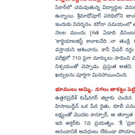
సికార్‌లో చదువుతున్న విద్యార్థుల వ
ఉన్నాయి. శ్రీమాధోపూర్ పరిధిలోని జాం
ఇందుకు నిదర్శనం. కరోనా సమయంలో తల్ల
నెలల ముందు (గత ఏడాది డిసెంబర్
‘కార్డియాలజిస్ట్ కావాలనేది నా తండ
వస్తాయని ఆశించాను. కానీ పేపర్ రద
పరీక్షలో 710 పైగా మార్కులు సాధించి మ
నిశ్చయంతో చెప్పాడు. ప్రస్తుత అతని పరి
ఖర్చులను పూర్తిగా మినహాయించింది.
భూములు అమ్మి.. నగలు తాకట్టు పెట్టి
ఉత్తరప్రదేశ్ కుషీనగర్ జిల్లాకు చెంద
హిసాబుద్దీన్ ఒక పేద రైతు, కూలీ పను
లక్ష్యంతో మొదట కాన్పూర్, ఆ తర్వాత క
ఇది అక్తర్‌కు 7వ ప్రయత్నం. ‘కీ ’ప
ఆనందానికి అవధులు లేకుండా పోయాయి.