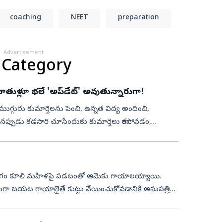
coaching
NEET
preparation
Advertisement
 Category
 కూతుళ్లూ భలే 'అప్‌డేట్‌' అవుతున్నారుగా!
 ముగ్గురు కుమార్తెలను పెంచి, ఉన్నత విద్య అందించి,
్పుడు కడసారి చూసేందుకు కుమార్తెలు రాకపోవడం,
ు ఓ భాగం కూలి మహిళపై పడటంతో ఆమెకు గాయాలయ్యాయి.
ణంగా బయట గాయాలైతే కుట్లు వేయించుకోవడానికి ఆసుపత్రికి