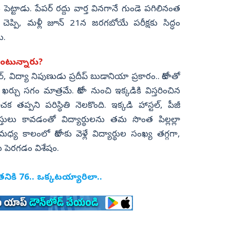
ెట్టాడు. పేపర్ రద్దు వార్త వినగానే గుండె పగిలినంత
ెప్పి, మళ్లీ జూన్ 21న జరగబోయే పరీక్షకు సిద్ధం
ు.
ంటున్నారు?
టర్, విద్యా నిపుణుడు ప్రదీప్ బుడానియా ప్రకారం.. కోటాతో
ే ఖర్చు సగం మాత్రమే. కోటా నుంచి ఇక్కడికి విస్తరించిన
ంచక తప్పని పరిస్థితి నెలకొంది. ఇక్కడి హాస్టల్, పీజీ
తులు కావడంతో విద్యార్థులను తమ సొంత పిల్లల్లా
కాలంలో కోటాకు వెళ్లే విద్యార్థుల సంఖ్య తగ్గగా,
లు పెరగడం విశేషం.
ికి 76.. ఒక్కటయ్యారిలా..