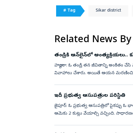
# Tag
Sikar district
Related News By
తండ్రికి ఆన్‌లైన్‌లో అంత్యక్రియలు..
హర్యానా: ఓ తండ్రి తన జీవితాన్ని అంకితం చేసి
వివాహాలు చేశారు. అయితే ఆయన మరణించినప
అంత్యక్రియలను వీడియో కాల్ ద...
ఇదీ ప్రభుత్వ ఆసుపత్రుల పరిస్థితి
జైపూర్‌: ఓ ప్రభుత్వ ఆసుపత్రిలో పైకప్ప
ఆమెకు 2 కుట్లు వేయాల్సి వచ్చింది. సాధార
వస్తారు. కానీ, ఆసుపత్రుల...