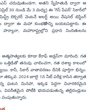
స్ చదువుతుండగా, అతని స్నేహితుడి ద్వారా ఆ
(ఏప్రిల్ 30 నుండి మే 3 మధ్య) ఈ ‘గెస్ పేపర్’ సికార్‌లో
స్ట్రీ లెక్చరర్ వెంటనే అలర్ట్ అయి నేషనల్ టెస్టింగ్‌
డం ద్వారా ఈ మహా కుంభకోణాన్ని బయటపెట్టారు. ఈ
 హర్యానా, మహారాష్ట్రల్లోని ప్రధాన నిందితులను
ుల ఆత్మహత్యలకు కూడా కేరాఫ్ అడ్రస్‌గా మారింది. గత
లు ఒత్తిడితో తనువు చాలించగా, గత దశాబ్ద కాలంలో
కానీ, సికార్ వాతావరణం దీనికి పూర్తిగా భిన్నం.
లా తక్కువ. 2024 జూలై 1న నీట్ పరీక్ష రాసిన తర్వాత
ుకున్న ఘటన మినహా, ఇక్కడ పెద్దగా విచారకరమైన
, విపరీతమైన పోటీకి భయపడుతున్న తల్లిదండ్రులు
కు పంపుతున్నారు.
గాథ