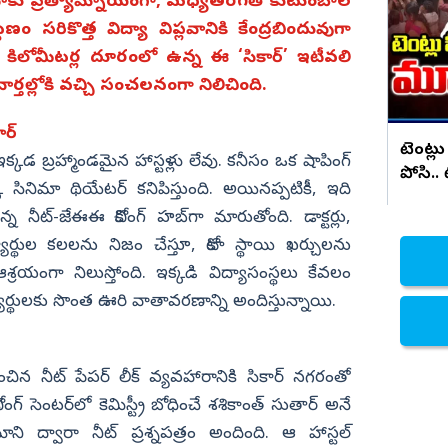
సరికొత్త కార్ లాంచ్
కోటాకు ప్రత్యామ్నాయంగా, మధ్యతరగతి కుటుంబాల
ం సరికొత్త విద్యా విప్లవానికి కేంద్రబిందువుగా
నిజామాబాద్
 కిలోమీటర్ల దూరంలో ఉన్న ఈ ‘సికార్‌’ ఇటీవలి
్యం
కామారెడ్డి
ార్తల్లోకి వచ్చి సంచలనంగా నిలిచింది.
ి
రంగారెడ్డి
వికారాబాద్
ార్
టెంట్లు
 ఇక్కడ బ్రహ్మాండమైన హాస్టళ్లు లేవు. కనీసం ఒక షాపింగ్
వరంగల్
పోసి..
ినిమా థియేటర్ కనిపిస్తుంది. అయినప్పటికీ, ఇది
హన్మకొండ
నీట్-జేఈఈ కోచింగ్ హబ్‌గా మారుతోంది. డాక్టర్లు,
జనగాం
ర్థుల కలలను నిజం చేస్తూ, కోటా స్థాయి ఖర్చులను
జయశంకర్
రయంగా నిలుస్తోంది. ఇక్కడి విద్యాసంస్థలు కేవలం
యార్థులకు సొంత ఊరి వాతావరణాన్ని అందిస్తున్నాయి.
మహబూబాబాద్
ములుగు
చిన నీట్ పేపర్ లీక్ వ్యవహారానికి సికార్ నగరంతో
 సెంటర్‌లో కెమిస్ట్రీ బోధించే శశికాంత్ సుతార్ అనే
 ద్వారా నీట్ ప్రశ్నపత్రం అందింది. ఆ హాస్టల్