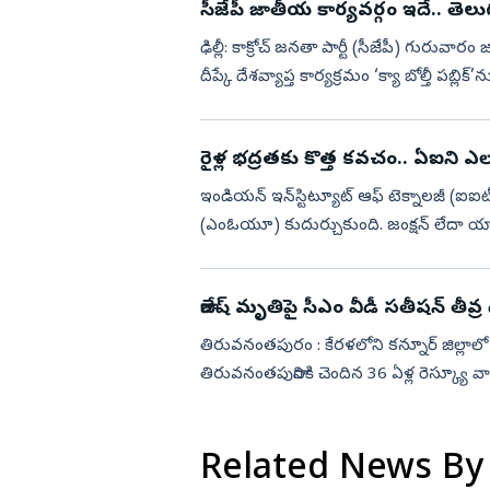
సీజేపీ జాతీయ కార్యవర్గం ఇదే.. తెలుగు
ఢిల్లీ: కాక్రోచ్ జనతా పార్టీ (సీజేపీ) గురువారం
దీప్కే దేశవ్యాప్త కార్యక్రమం ‘క్యా బోల్తీ పబ్
రైళ్ల భద్రతకు కొత్త కవచం.. ఏఐని ఎ
ఇండియన్ ఇన్‌స్టిట్యూట్ ఆఫ్ టెక్నాలజీ (ఐ
(ఎంఓయూ) కుదుర్చుకుంది. జంక్షన్ లేదా యార్డ్ సా
నమూనాలను అభివృద్...
రాజేష్‌ మృతిపై సీఎం వీడీ సతీషన్ తీవ్ర 
తిరువనంతపురం : కేరళలోని కన్నూర్ జిల్లా
తిరువనంతపురానికి చెందిన 36 ఏళ్ల రెస్క్యూ 
మునిగిపోతుండటం గమనించ...
Related News By