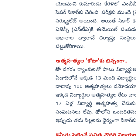
యజమాని కుమారుడు కేరళలో ఎంబీబీఎ
పేపర్ సికార్‌కు చేరింది. పరీక్షకు ముందే 
సర్క్యులేట్ అయింది. అయితే సికార్ కెమి
ఏజెన్సీ (ఎన్‌టీఏ)కి ఈమెయిల్ పంప
ఆధారాల ద్వారానే దర్యాప్తు సంస్థలు
పట్టుకోగలిగాయి.
ఆత్మహత్యల 'కోటా'కు భిన్నంగా..
కోటా నగరం ర్యాంకులతో పాటు విద్యార్థ
ఏడాదిలోనే అక్కడ 13 మంది విద్యార్థు
దాదాపు 100 ఆత్మహత్యలు నమోదయ్యాయి. 
ఇక్కడ విద్యార్థుల ఆత్మహత్యల రేటు చా
17 ఏళ్ల విద్యార్థి ఆత్మహత్య చేస
సంఘటనలు లేవు. కోటాలోని ఒంటరితనం
ఇప్పుడు తమ పిల్లలను ధైర్యంగా సికార్‌
కన్నీరు పెట్టించే పవిత్ర చౌదరి విజయ