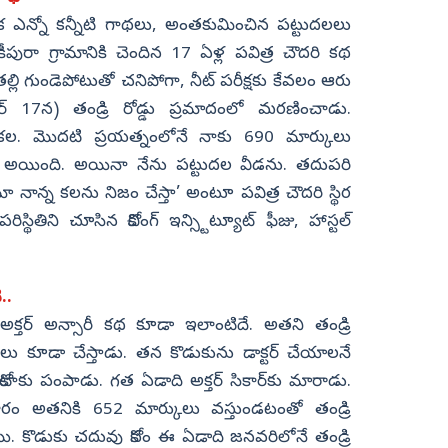
ెనుక ఎన్నో కన్నీటి గాథలు, అంతకుమించిన పట్టుదలలు
కీపురా గ్రామానికి చెందిన 17 ఏళ్ల పవిత్ర చౌదరి కథ
ి గుండెపోటుతో చనిపోగా, నీట్ పరీక్షకు కేవలం ఆరు
 17న) తండ్రి రోడ్డు ప్రమాదంలో మరణించాడు.
్రి కల. మొదటి ప్రయత్నంలోనే నాకు 690 మార్కులు
్దు అయింది. అయినా నేను పట్టుదల వీడను. తదుపరి
ా నాన్న కలను నిజం చేస్తా’ అంటూ పవిత్ర చౌదరి స్థిర
స్థితిని చూసిన కోచింగ్ ఇన్స్టిట్యూట్ ఫీజు, హాస్టల్
..
ిన అక్తర్ అన్సారీ కథ కూడా ఇలాంటిదే. అతని తండ్రి
లు కూడా చేస్తాడు. తన కొడుకును డాక్టర్ చేయాలనే
ోటాకు పంపాడు. గత ఏడాది అక్తర్ సికార్‌కు మారాడు.
్రకారం అతనికి 652 మార్కులు వస్తుండటంతో తండ్రి
 కొడుకు చదువు కోసం ఈ ఏడాది జనవరిలోనే తండ్రి