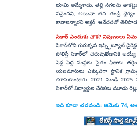
భూమి అమ్మేశాడు. తల్లి నగలను తాకట్టు ప
పనైందని, అయినా తన తండ్రి ధైర్యం చ
కావాలన్నారని అక్తర్ ఆవేదనతో తెలిపాడ
సికార్ ఎందుకు చౌక? నిపుణులు ఏమ
సికార్‌లోని గురుకృప ఇన్స్టిట్యూట్ డైరెక్
పోలిస్తే సికార్‌లో చదువుకోవడానికి అయ్య
పెద్ద పెద్ద సంస్థలు సైతం ఫీజులు తగ్గి
యజమానులు ఎక్కువగా స్థానిక గ్రామస్
చూసుకుంటారు. 2021 నుండి 2025 మధ్య 
సికార్‌లో విద్యార్థుల చేరికలు మూడు రెట్
ఇది కూడా చదవండి:
ఆమెకు 74, అతన