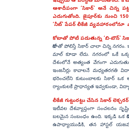
కామెంట్స్ వైరల్
ఇప్పుడు ఆ పరిస్థితి మారుతోంది. 
ఆశాదీపంగా ‘సికార్’ అనే చిన్న పట్టణ
విజయనగరం
ఎదుగుతోంది. జైపూర్‌కు నుంచి 150
పార్వతీపురం మన
‘నీట్’ పేపర్ లీకేజీ వ్యవహారంలోనూ వ
పశ్చిమ గోదావర
ఏలూరు
కోటాతో పోటీ పడుతున్న ‘బి-టౌన్’ సిక
కోటాతో పోలిస్తే సికార్ చాలా చిన్న నగరం.
వైఎస్సార్
మాల్ కూడా లేదు. నగరంలో ఒకే ఒక్క స
అన్నమయ్య
దేశంలోనే అత్యంత వేగంగా ఎదుగుతున్న 
ఇంజనీర్లు కావాలనే మధ్యతరగతి విద్యా
భరించలేని కుటుంబాలకు సికార్ ఒక ఆశ్
ర్యాంకులకే ప్రాధాన్యత ఇవ్వకుండా, విద్
లీకేజీ గుట్టురట్టు చేసిన సికార్ లెక్చరర్
ఇటీవల దేశవ్యాప్తంగా సంచలనం సృష్టిం
బలమైన సంబంధం ఉంది. ఇక్కడి ఒక కోచింగ్
ఉపాధ్యాయుడికి, తన హాస్టల్ యజమాని