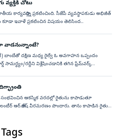
 వ్యక్తికి చోటు
 జాతీయ కార్యవర్గాన్ని ప్రకటించింది. సీజేపీ వ్యవస్థాపకుడు అభిజీత్
లిక్’ను కూడా ఇవాళే ప్రకటించిన విషయం తెలిసింద...
లా వాడనున్నాంటే?
ఐటీ) బాంబేతో దక్షిణ మధ్య రైల్వే ఓ అవగాహన ఒప్పందం
మర్థ్యం/రద్దీని విశ్లేషించడానికి తగిన ఫ్రేమ్‌వర్క్
దిగ్భ్రాంతి
లో సంభవించిన ఆకస్మిక వరదల్లో రైతును కాపాడుతూ
వాలంటీర్ ఆర్.రాజేష్ వీరమరణం పొందారు. తాను కాపాడిన రైతు
 Tags