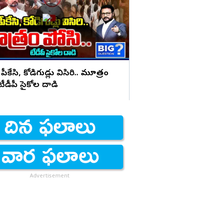
భయపెడుతున్న PK కామె
 పీకేసి, కోడిగుడ్లు విసిరి.. మూత్రం
 టీడీపీ సైకోల దాడి
Advertisement