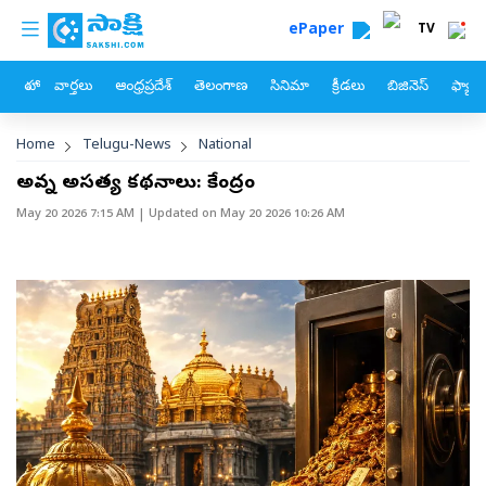
custom menu
Skip to main content
ePaper
TV
హోం
వార్తలు
ఆంధ్రప్రదేశ్
తెలంగాణ
సినిమా
క్రీడలు
బిజినెస్
ఫ్యామ
Breadcrumb
Home
Telugu-News
National
అవన్నీ అసత్య కథనాలు: కేంద్రం
May 20 2026 7:15 AM
| Updated on
May 20 2026 10:26 AM