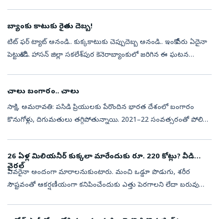
ఒక్కరి చేతిలో ఉన్న స్మార్ట్‌ఫోన్‌ ఒక ప్రచురణ వేదికగా మారింది. దీంతో ...
బ్యాంకు కాటుకు రైతు దెబ్బ!
టిట్‌ ఫర్‌ ట్యాట్‌ అనండి.. కుక్కకాటుకు చెప్పుదెబ్బ అనండి.. ఇంకో పేరు ఏదైనా
పెట్టుకోండి. హాసన్‌ జిల్లా సకలేశ్‌పుర కెనెరాబ్యాంకులో జరిగిన ఈ ఘటన
మాత్రమిప్పుడు సోషల్‌ మీడియాలో పిచ్చవైరల్‌ అవుతోంది. ‘‘రైతన...
చాలు బంగారం.. చాలు
సాక్షి, అమరావతి: పసిడి ప్రియులకు పేరొందిన భారత దేశంలో బంగారం
కొనుగోళ్లు, దిగుమతులు తగ్గిపోతున్నాయి. 2021–22 సంవత్సరంతో పోలిస్తే
2025–26 ఆర్థిక సంవత్సరంలో దిగుమతులు 17.23 శాతం క్షీణించాయి.
2021–22లో 86...
26 ఏళ్ల మిలియనీర్‌ కుక్కలా మారేందుకు రూ. 220 కోట్లు? వీడియో
వైరల్‌
ఎవరైనా అందంగా మారాలనుకుంటారు. మంచి ఒడ్డూ పొడుగు, శరీర
సౌష్టవంతో ఆకర్షణీయంగా కనిపించేందుకు ఎత్తు పెరగాలని లేదా బరువు
తగ్గాలని కోరుకుంటారు. కానీ జపాన్‌కు చెందిన ఒక వ్యాపారవేత్త కుక్కలా
మారేందుకు అనేక స...