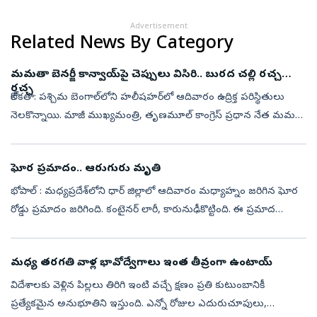
Advertisement
Related News By Category
మమతా బెనర్జీ కాన్వాయ్‌పై చెప్పులు విసిరి.. బురద చల్లి రచ్చ
రచ్చ
కోల్‌కతా: పశ్చిమ బెంగాల్‌లోని హలీషహర్‌లో ఆదివారం ఉద్రిక్త పరిస్థితులు
నెలకొన్నాయి. మాజీ ముఖ్యమంత్రి, తృణమూల్ కాంగ్రెస్‌ ప్రధాన నేత మమతా
బెనర్జీ... మృతి చెందిన పార్టీ కార్యకర్త కుటుంబాన్ని పరామర్శించేం...
ఘోర ‍ప్రమాదం.. ఆరుగురు మృతి
భోపాల్ : మధ్యప్రదేశ్‌లోని ధార్ జిల్లాలో ఆదివారం మధ్యాహ్నం జరిగిన ఘోర
రోడ్డు ప్రమాదం జరిగింది. కంటైనర్ లారీ, కారునుఢీకొట్టింది. ఈ ప్రమాద
ఘటనలో ఆరుగురు ప్రాణాలు కోల్పోయారు. మరొకరికి తీవ్రగాయాలయ్యాయి.
దీ...
మధ్య తరగతి వాళ్ల భావోద్వేగాలు ఇంత తీవ్రంగా ఉంటాయ్‌
విదేశాలకు వెళ్లిన పిల్లలు తిరిగి ఇంటి వచ్చే క్షణం ప్రతి కుటుంబానికీ
ప్రత్యేకమైన అనుభూతిని ఇస్తుంది. ఎన్నో రోజుల ఎదురుచూపులు,