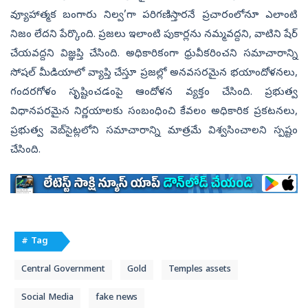
వ్యూహాత్మక బంగారు నిల్వ’గా పరిగణిస్తారనే ప్రచారంలోనూ ఎలాంటి
నిజం లేదని పేర్కొంది. ప్రజలు ఇలాంటి పుకార్లను నమ్మవద్దని, వాటిని షేర్‌
చేయవద్దని విజ్ఞప్తి చేసింది. అధికారికంగా ధ్రువీకరించని సమాచారాన్ని
సోషల్‌ మీడియాలో వ్యాప్తి చేస్తూ ప్రజల్లో అనవసరమైన భయాందోళనలు,
గందరగోళం సృష్టించడంపై ఆందోళన వ్యక్తం చేసింది. ప్రభుత్వ
విధానపరమైన నిర్ణయాలకు సంబంధించి కేవలం అధికారిక ప్రకటనలు,
ప్రభుత్వ వెబ్‌సైట్లలోని సమాచారాన్ని మాత్రమే విశ్వసించాలని స్పష్టం
చేసింది.
# Tag
Central Government
Gold
Temples assets
Social Media
fake news