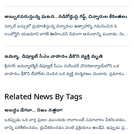
జ్ఞాపకాలు ఒక్కసారిగా కళ్లముందు ప్రత్యక్షమవుతాయి. ఆనందం, ఆశ్చర్యం,
ప్రేమ కలి...
అబ్బురపరుస్తున్న ఘటన.. నడిరోడ్డుపై గిఫ్ట్‌, చిన్నారుల కేరింతలు
స్కూల్ బస్సులో ప్రయాణిస్తున్న చిన్నారుల ఉత్సాహాన్ని గమనించిన ఓ
లంబోర్ఘిని యజమాని వారికి ఊహించని విధంగా ఆనందాన్ని పంచాడు. రెండు
లగ్జరీ కార్లను దగ్గరగా చూసే అవకాశం ఇవ్వడమే కాకుండా, వాటిని
పరిశీలించేలా, ...
జమ్మూ.. డిప్యూటీ సీఎం వాహనం ఢీకొని వ్యక్తి మృతి
శ్రీనగర్‌: జమ్మూకశ్మీర్‌ డిప్యూటీ సీఎం సురీందర్ చౌదరికాన్వాయ్‌లోని ఒక
వాహనం ఢీకొని బీహార్‌కు చెందిన ఒక వ్యక్తి దుర్మరణం చెందారు. ప్రమాదం
జరిగిన వెంటనే వాహన డ్రైవర్, సెక్యూరిటీ సిబ్బంది కిందకు దిగి తీవ...
Related News By Tags
అబద్ధం డేగలా... నిజం నత్తలా!
ఒకప్పుడు ఒక వార్త ప్రజల ముందుకు రావాలంటే సమాచారం సేకరించడం,
దాన్ని పరిశీలించడం, ధ్రువీకరించడం వంటి ప్రక్రియలు ఉండేవి. ఇప్పుడు ప్రతి