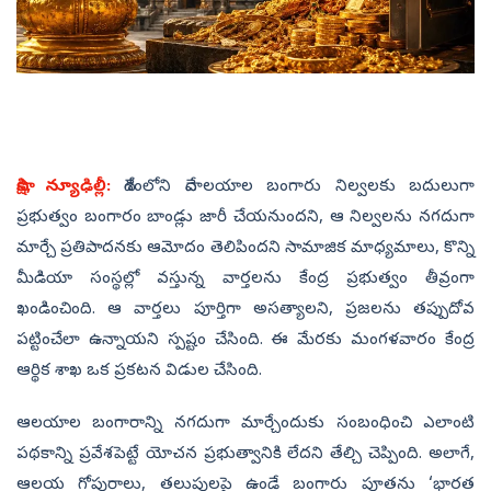
సాక్షి, న్యూఢిల్లీ:
దేశంలోని దేవాలయాల బంగారు నిల్వలకు బదులుగా
ప్రభుత్వం బంగారం బాండ్లు జారీ చేయనుందని, ఆ నిల్వలను నగదుగా
మార్చే ప్రతిపాదనకు ఆమోదం తెలిపిందని సామాజిక మాధ్యమాలు, కొన్ని
మీడియా సంస్థల్లో వస్తున్న వార్తలను కేంద్ర ప్రభుత్వం తీవ్రంగా
ఖండించింది. ఆ వార్తలు పూర్తిగా అసత్యాలని, ప్రజలను తప్పుదోవ
పట్టించేలా ఉన్నాయని స్పష్టం చేసింది. ఈ మేరకు మంగళవారం కేంద్ర
ఆర్థిక శాఖ ఒక ప్రకటన విడుల చేసింది.
ఆలయాల బంగారాన్ని నగదుగా మార్చేందుకు సంబంధించి ఎలాంటి
పథకాన్ని ప్రవేశపెట్టే యోచన ప్రభుత్వానికి లేదని తేల్చి చెప్పింది. అలాగే,
ఆలయ గోపురాలు, తలుపులపై ఉండే బంగారు పూతను ‘భారత