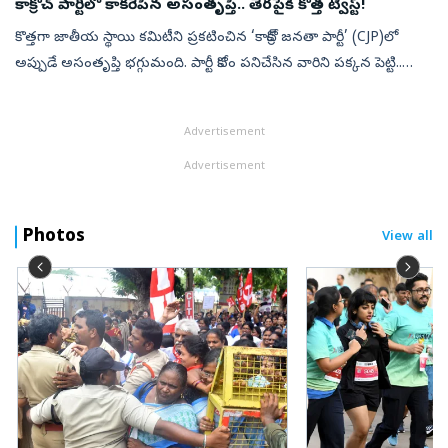
కాక్రోచ్ పార్టీలో కాకరేపిన అసంతృప్తి.. తెరపైకి కొత్త ట్విస్ట్‌!
కొత్తగా జాతీయ స్థాయి కమిటీని ప్రకటించిన ‘కాక్రోచ్ జనతా పార్టీ’ (CJP)లో
అప్పుడే అసంతృప్తి భగ్గుమంది. పార్టీ కోసం పనిచేసిన వారిని పక్కన పెట్టి..
వ్యవస్థాపకుడికి సన్నిహితంగా ఉన్నవారికే కీలక పదవులు కట్టబె...
Advertisement
Advertisement
Photos
View all