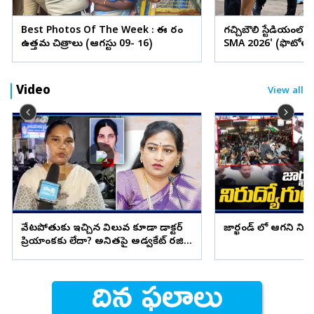
Best Photos Of The Week : ఈ వారం
గచ్చిబౌలి స్టేడియంలో
ఉత్తమ చిత్రాలు (ఆగస్టు 09- 16)
SMA 2026' (ఫొటోలు
Video
View all
వేటపోతుకు ఇచ్చిన విలువ కూడా డాక్టర్
జార్ఖండ్ లో ఆగని ని
ప్రియాంకకు లేదా? అనితపై అడ్వకేట్ రజిని
ఫైర్