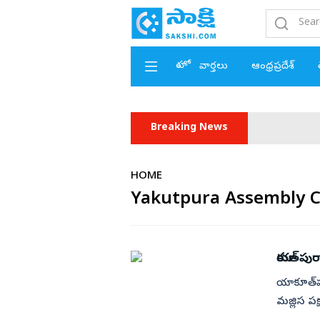
Skip to main content
custom menu
హోం
వార్తలు
ఆంధ్రప్రదేశ్
పాలిటిక్స్
ఏపీ వార్తలు
క్రైమ్
ఫ్యాక్ట్ చెక్
Breaking News
వార్తలు
ఎడిటోరియల్
జాతీయం
అమరావతి
సినిమా
గెస్ట్ కాలమ్
Breadcrumb
HOME
ఎన్‌ఆర్‌ఐ
అనంతపురం
క్రీడలు
కార్టూన్
Yakutpura Assembly C
ప్రపంచం
శ్రీ సత్యసాయి
బిజినెస్
సోషల్ మీడియా
సాక్షి ఒరిజినల్స్
చిత్తూరు
డింగ్ డాంగ్ 2.0
పాడ్‌కాస్ట్‌
గుడ్ న్యూస్
తిరుపతి
యాకుత్‌ప
గరం గరం వార్తలు
దిన ఫలాలు
తూర్పు గోదావర
ఎవరు..
యాకూత్‌పుర నియోజకవ
యూట్యూబ్ డిజిటల్
వార ఫలాలు
కాకినాడ
మజ్లిస పక
సాగుబడి