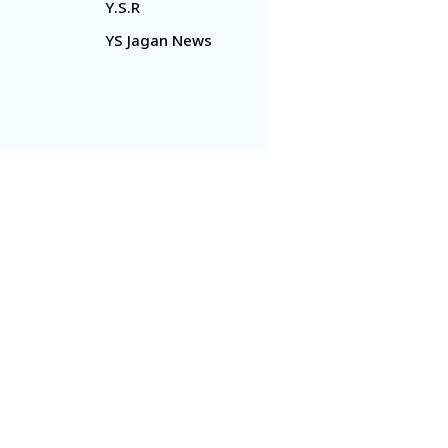
Y.S.R
YS Jagan News