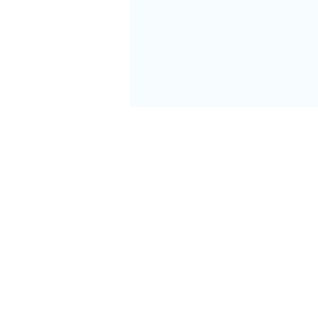
Support
Sakshi Complaint Redressal