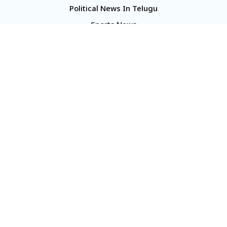
Political News In Telugu
Sports News
TS Politics News
Telangana News
Telugu Movie Reviews
Company
About Us
Contact Us
Media Kit
Terms And Conditions