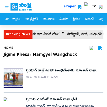
custom menu
Skip to main content
ePaper
TV
హోం
వార్తలు
ఆంధ్రప్రదేశ్
తెలంగాణ
సినిమా
క్రీడలు
బిజినెస్
ఫ్యామ
మహిళలు, చిన్నారులకు ఇది చీకటి రోజు’
పాకిస్థాన్‌, సౌదీ, తుర్కియే కీల
Breaking News
Breadcrumb
HOME
Jigme Khesar Namgyel Wangchuck
ప్రయాగ్ రాజ్ మహా కుంభమేళాకు భూటాన్ రాజు
జింగ్మే ఖేసర్
Wed, Feb 5 2025 11:02 AM
ప్రధాని మోదీతో భూటాన్‌ రాజు భేటీ
న్యూఢిల్లీ: భారత్, భూటాన్‌లు తమ మధ్య భాగస్వామ్యాన్ని