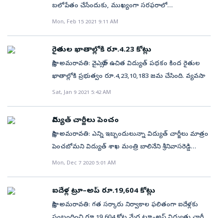
మెరుగ్గా నియంత్రించడాన్ని కేంద్ర సంస్థ పవర్‌ ఫైనాన్స్‌
వినియోగదారులు చెల్లింపులు ఆపేస్తున్నారు. ఎక్కువ సేపు లైన్లో
కలిపి మొత్తం రూ.1,04,000 ఖర్చవుతున్నా అక్కడి అసిస్టెంట్‌
బలోపేతం చేసేందుకు, ముఖ్యంగా సరఫరాలో
ఉంటే.. 4,173 ఎంయూలు (8 శాతం) అనుమతించింది. 2017–
కార్పొరేషన్‌ సీఎండీ రాజీవ్‌శర్మ అభినందించిన విషయం
ఉండేందుకు ఇష్టపడటం లేదు. దీనివల్ల డిస్కమ్‌ల రెవెన్యూ
ఎలక్ట్రికల్‌ ఇంజనీర్‌(ఏఈఈ) బి.నాగేశ్వరరావు ఆమె నుంచి
అంతరాయాలను తగ్గించేందుకు రాష్ట్ర ప్రభుత్వం
18లో 4,612 ఎంయూలకు (9 శాతం), 9714 (19 శాతం)
Mon, Feb 15 2021 9:11 AM
సమన్వయ కమిటీ సమావేశంలో ప్రస్తావనకు వచ్చింది. ఇదే
తగ్గిపోతున్నాయి. గడిచిన ఏడాది కాలాన్ని పరిశీలిస్తే దాదాపు 38
అనధికారికంగా రూ.లక్ష తీసుకుని కేవలం రూ.8,900కే
తీసుకుంటున్న చర్యలు సత్ఫలితాన్నిస్తున్నాయి. విద్యుత్‌
ఇచ్చింది. 2018–19లో 6,190 ఎంయూలు (11 శాతం)
ఒరవడితో ముందుకెళ్లాలని కమిటీ నిర్ణయించింది.
శాతం రెవెన్యూ వసూళ్లు తగ్గినట్టు తేలింది. ► క్షేత్రస్థాయి విద్యుత్‌
ప్రతిపాదనలిచ్చారు. సంస్థ అవసరానికి వాడుకునేందుకు
అంతరాయాలు గణనీయంగా తగ్గుతున్నాయి. రాష్ట్రంలోని
అనుమతించాల్సి ఉంటే... 13,142 ఎంయూలు (23.4 శాతం)
రైతుల ఖాతాల్లోకి రూ.4.23 కోట్లు
సిబ్బందిని రంగంలోకి దించేందుకు అధికారులు
పక్కన ఉంచిన డిస్ట్రిబ్యూషన్‌ ట్రాన్స్‌ఫార్మర్, విద్యుత్‌
తూర్పు, దక్షిణ, కేంద్ర విద్యుత్‌ పంపిణీ సంస్థల పరిధిలో 2019–
అనుమతించింది. విండ్, సోలార్‌ విద్యుత్‌ తీసుకుని చౌకగా
సాక్షి, అమరావతి: వైఎస్సార్‌ ఉచిత విద్యుత్‌ పథకం కింద రైతుల
యత్నిస్తున్నారు. అవసరమైతే గ్రామ సచివాలయం వలంటీర్లను
స్తంభాలతో పని పూర్తిచేశారు. ఈ వ్యవహారంపై శ్రీకాకుళం
20లో 3,90,882 విద్యుత్‌ అంతరాయాలు చోటు చేసుకుంటే,
లభించే ఏపీ జెన్‌కో విద్యుత్‌ను నిలిపివేశారు. దీంతో జెన్‌కోకు
ఖాతాల్లోకి ప్రభుత్వం రూ.4,23,10,183 జమ చేసింది. వ్యవసాయ
ఆన్‌లైన్‌ చెల్లింపుల ప్రక్రియపై అవగాహన కల్పించేలా చర్యలు
రూరల్‌ ఏడీఈ విచారణ జరిపి ఎస్‌ఈకి నివేదిక ఇచ్చారు. ఎస్‌ఈ
2020–21లో ఇప్పటివరకు 2,54,414 మాత్రమే నమోదు కావడం
యూనిట్‌కు రూ.1.50 వరకూ ఫిక్స్‌డ్‌ చార్జీలు చెల్లించాల్సి
సబ్సిడీని రైతుల ఖాతాల్లోకి ప్రత్యక్షంగా బదిలీ చేసి, అక్కడి
తీసుకోనున్నారు. ► మారుమూల గ్రామీణ ప్రాంతాల్లోనూ
Sat, Jan 9 2021 5:42 AM
మరోసారి డివిజనల్‌ ఇంజనీర్‌ స్థాయి అధికారితో విచారణ
గమనార్హం. గతంలో విద్యుత్‌ వాడకం పెరిగినా అందుకు
వచ్చింది. దీంతో 2015–16లో సంస్థలపై రూ.157.1 కోట్లు,
నుంచి విద్యుత్‌ పంపిణీ సంస్థకు పంపనున్నారు.
వినియోగదారులకు అవగాహన కార్యక్రమాలు
జరిపించారు. ఆయన విచారణలోనూ ఏఈఈ నేరం రుజువైంది.
తగ్గట్టుగా విద్యుత్‌ ట్రాన్స్‌ఫార్మర్ల సామర్థ్యం పెంచలేదు. అలాగే
2016–17లో రూ.339.3 కోట్లు, 2017–18లో రూ.2,141.1 కోట్లు,
ప్రయోగాత్మకంగా ఈ కార్యక్రమాన్ని శ్రీకాకుళం జిల్లాలో అమలు
నిర్వహించబోతున్నట్టు పంపిణీ సంస్థల అధికారులు తెలిపారు.
ఈ మొత్తం నివేదికను విశాఖలోని సంస్థ కార్పొరేట్‌
గతంలో నాలుగు గ్రామాలకొక లైన్‌మ్యాన్‌ ఉండేవారు. దీంతో
విద్యుత్‌ చార్జీలు పెంచం
2018–19లో రూ.3,142.7 కోట్ల అదనపు భారం పడింది. సోలార్‌
చేస్తున్నారు. ఇందులో భాగంగా నవంబర్‌ నెల వ్యవసాయ విద్యుత్‌
వచ్చే ఏడాదిలోగా పూర్తిస్థాయిలో ఆన్‌లైన్‌ చెల్లింపులు జరిగేలా
కార్యాలయంలో ఉండే చీఫ్‌ జనరల్‌ మేనేజర్‌(సీజీఎం)కు ఎస్‌ఈ
ఫీడర్ల పరిధిలో కరెంట్‌ పోతే లైన్‌మ్యాన్‌ వచ్చే వరకు వేచి
విద్యుత్‌ ప్రస్తుతం యూనిట్‌ రూ.2.49కే లభిస్తోంది. కానీ.. గత
సాక్షి, అమరావతి: ఎన్ని ఇబ్బందులున్నా విద్యుత్‌ చార్జీలు మాత్రం
బిల్లుల మొత్తాన్ని రైతుల ఖాతాల్లోకి మళ్లించారు. ఈ మేరకు
ఏర్పాట్లు చేస్తున్నారు.
పంపించారు. తప్పు చేసిన ఇంజనీర్‌పై చర్యలు తీసుకుంటారని
ఉండాల్సి వచ్చేది. ఈ నేపథ్యంలో ఎక్కువ సంఖ్యలో
ప్రభుత్వం చేసుకున్న పీపీఏ కారణంగా కొన్నింటికి యూనిట్‌కు
పెంచబోమని విద్యుత్‌ శాఖ మంత్రి బాలినేని శ్రీనివాసరెడ్డి
ఇంధన శాఖ కార్యదర్శి శ్రీకాంత్‌ నాగులాపల్లి శుక్రవారం జీవో
అంతా భావించారు. కానీ అలా జరగలేదు. సీజీఎం నుంచి
అంతరాయాలు ఏర్పడేవి. అంతేకాదు అనేక సందర్భాల్లో ఈ
రూ.6.25 వరకూ చెల్లించాల్సిన పరిస్థితి నెలకొంది. టీడీపీ
తెలిపారు. ప్రజల భాగస్వామ్యంతోనే విద్యుత్‌ రంగాన్ని గాడిలో
Mon, Dec 7 2020 5:01 AM
జారీ చేశారు.
ఎలాంటి ఆదేశాలూ వెలువడలేదు.
అంతరాయాలు సుదీర్ఘ సమయం పాటు కొనసాగేవి. ‘తూర్పు’లో
నిర్ణయాల వల్ల ప్రస్తుత పరిస్థితుల్లోనూ ఇబ్బందులు తప్పడం
పెడతామని స్పష్టం చేశారు. ఆంధ్రప్రదేశ్‌ ఇంధన పరిరక్షణ
భారీ మార్పు రాష్ట్రంలో ఉన్న మూడు డిస్కమ్‌లలో గ్రామీణ
లేదు.
మిషన్‌(ఏపీఎస్‌ఈసీఎం) కొత్త లోగోను ఇంధన శాఖ కార్యదర్శి
ఐదేళ్ల ట్రూ–అప్‌ రూ.19,604 కోట్లు
ప్రాంతం, గిరిజన ఆవాసాలు ఎక్కువగా ఉండే తూర్పు ప్రాంత
శ్రీకాంత్‌ నాగులాపల్లి, ఏపీఎస్‌ఈసీఎం సీఈవో
సాక్షి, అమరావతి: గత సర్కారు నిర్వాకాల ఫలితంగా ఐదేళ్లకు
విద్యుత్‌ సంస్థ పరిధిలో భారీ మార్పు కన్పిస్తోంది. ఈ డిస్కమ్‌
ఎ.చంద్రశేఖరరెడ్డితో కలిసి మంత్రి ఆవిష్కరించారు. ఈ
సంబంధించి రూ.19,604 కోట్ల మేర ట్రూ–అప్‌ విద్యుత్తు చార్జీల