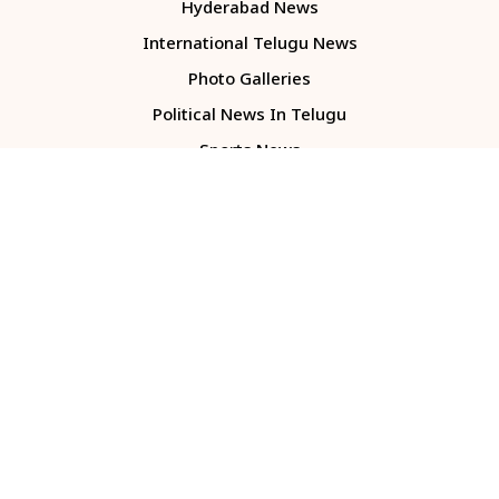
Hyderabad News
International Telugu News
Photo Galleries
Political News In Telugu
Sports News
TS Politics News
Telangana News
Telugu Movie Reviews
Company
About Us
Contact Us
Media Kit