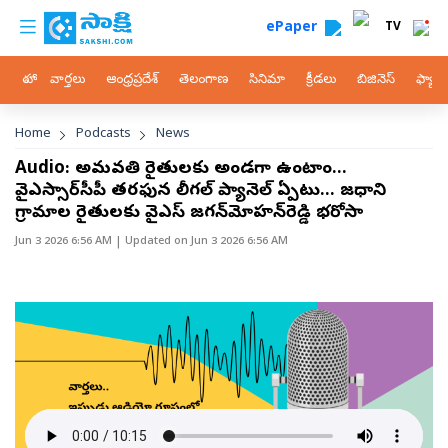
custom menu
Skip to main content
ePaper
TV
హోం
వార్తలు
ఆంధ్రప్రదేశ్
తెలంగాణ
సినిమా
క్రీడలు
బిజినెస్
ఫ్యామ
Breadcrumb
Home
Podcasts
News
Audio: అమరావతి రైతులకు అండగా ఉంటాం...
వైఎస్సార్‌సీపీ తరఫున లీగల్‌ ప్యానెల్‌ ఏర్పాటు... రాజధాని
గ్రామాల రైతులకు వైఎస్‌ జగన్‌మోహన్‌రెడ్డి భరోసా
Jun 3 2026 6:56 AM
| Updated on
Jun 3 2026 6:56 AM