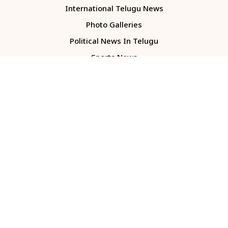
International Telugu News
Photo Galleries
Political News In Telugu
Sports News
TS Politics News
Telangana News
Telugu Movie Reviews
Company
About Us
Contact Us
Media Kit
Terms And Conditions