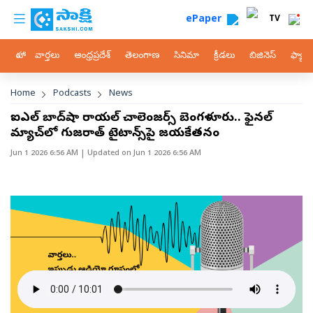
custom menu
Skip to main content
ePaper
TV
హోం
వార్తలు
ఆంధ్రప్రదేశ్
తెలంగాణ
సినిమా
క్రీడలు
బిజినెస్
ఫ్యామ
Breadcrumb
Home
Podcasts
News
ఐపీఎల్‌ బాద్‌షా రాయల్‌ చాలెంజర్స్‌ బెంగళూరు.. ఫైనల్‌
మ్యాచ్‌లో గుజరాత్‌ టైటాన్స్‌పై జయకేతనం
Jun 1 2026 6:56 AM
| Updated on
Jun 1 2026 6:56 AM