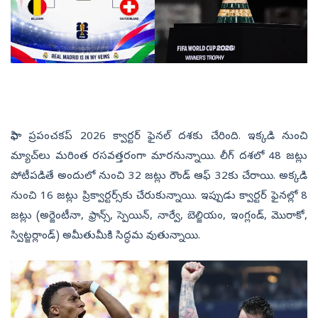
ఫిఫా ప్ర‌పంచ‌క‌ప్ 2026 క్వార్టర్ ఫైన‌ల్ ద‌శ‌కు చేరింది. ఇక్క‌డి నుంచి
మ్యాచ్‌లు మ‌రింత ర‌స‌వ‌త్తరంగా మార‌నున్నాయి. లీగ్ ద‌శలో 48 జ‌ట్లు
పోటీప‌డితే అందులో నుంచి 32 జ‌ట్లు రౌండ్ ఆఫ్ 32కు చేరాయి. అక్క‌డి
నుంచి 16 జ‌ట్లు ప్రిక్వార్ట‌ర్స్‌కు చేరుకున్నాయి. ఇప్పుడు క్వార్ట‌ర్ ఫైన‌ల్లో 8
జ‌ట్లు (అర్జెంటీనా, ఫ్రాన్స్‌, స్పెయిన్‌, నార్వే, బెల్జియం, ఇంగ్లండ్‌, మొరాకో,
స్విట్జర్లాండ్‌) అమీతుమీకి సిద్ధ‌మ‌ వుతున్నాయి.