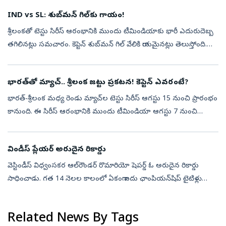
సౌ...
IND vs SL: శుబ్‌మన్‌ గిల్‌కు గాయం!
శ్రీలంకతో టెస్టు సిరీస్‌ ఆరంభానికి ముందు టీమిండియాకు భారీ ఎదురుదెబ్బ
తగిలినట్లు సమచారం. కెప్టెన్‌ శుబ్‌మన్‌ గిల్‌ వేలికి గాయమైనట్లు తెలుస్తోంది.
ప్రపంచ టెస్టు చాంపియన్‌షిప్‌ 2025-27 సైకిల్‌లో భాగంగా ర...
భారత్‌తో మ్యాచ్‌.. శ్రీలంక జట్టు ప్రకటన! కెప్టెన్‌ ఎవరంటే?
భార‌త్‌-శ్రీలంక మ‌ధ్య రెండు మ్యాచ్‌ల టెస్టు సిరీస్ ఆగ‌స్టు 15 నుంచి ప్రారంభం
కానుంది. ఈ సిరీస్ ఆరంభానికి ముందు టీమిండియా ఆగస్టు 7 నుంచి
కొలంబో వేదిక‌గా శ్రీలంక‌-ఎతో మూడు రోజుల వార్మాప్ మ్యాచ్‌లో త‌ల‌...
విండీస్‌ ప్లేయర్‌ అరుదైన రికార్డు
వెస్టిండీస్‌ విధ్వంసకర ఆల్‌రౌండర్‌ రొమారియో షెపర్డ్‌ ఓ అరుదైన రికార్డు
సాధించాడు. గత 14 నెలల కాలంలో ఏకంగా ఐదు ఛాంపియన్‌షిప్ టైటిళ్లు
సాధించాడు. ప్రపంచ క్రికెట్‌లో బహుశా ఏ ఆటగాడు ఇలాంటి ఘనత సాధించి
ఉండ...
Related News By Tags