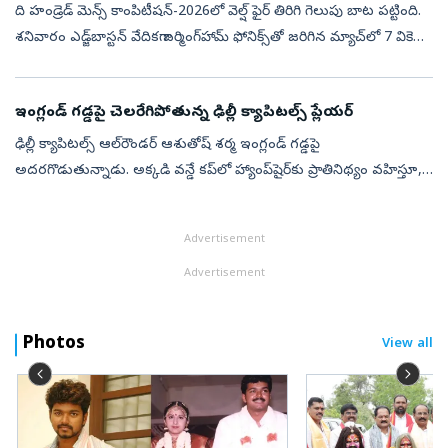
ది హండ్రెడ్ మెన్స్‌ కాంపిటీషన్-2026లో వెల్ష్ ఫైర్ తిరిగి గెలుపు బాట పట్టింది.
శనివారం ఎడ్జ్‌బాస్టన్ వేదికగా బర్మింగ్‌హామ్ ఫోనిక్స్‌తో జరిగిన మ్యాచ్‌లో 7 వికెట్ల
తేడాతో వెల్ష్ ఫైర్ ఘన విజయం సాధించింది....
ఇంగ్లండ్‌ గడ్డపై చెలరేగిపోతున్న ఢిల్లీ క్యాపిటల్స్‌ ప్లేయర్‌
ఢిల్లీ క్యాపిటల్స్‌ ఆల్‌రౌండర్ ఆశుతోష్ శర్మ ఇంగ్లండ్ గడ్డపై
అదరగొడుతున్నాడు. అక్కడి వన్డే కప్‌లో హ్యాంప్‌షైర్‌కు ప్రాతినిథ్యం వహిస్తూ,
4 మ్యాచ్‌ల్లో 13 వికెట్లు పడగొట్టాడు. భారత్‌లో భారీ హిట్టర్‌గా పే...
Advertisement
Advertisement
Photos
View all