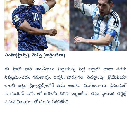
ఎంబాపె (ఫ్రాన్స్‌), మెస్సీ (అర్జెంటీనా)
ఈ ఫిఫాలో భారీ అంచ‌నాలు పెట్టుకున్న పెద్ద జట్ల‌లో చాలా వ‌ర‌కు
నిష్క్ర‌మించ‌డం గ‌మ‌నార్హం. జ‌ర్మ‌నీ, పోర్చుగ‌ల్‌, నెద‌ర్లాండ్స్‌, క్రొయేషియా
లాంటి జ‌ట్లు ప్రిక్వార్ట‌ర్స్‌లోనే త‌మ ఆట‌ను ముగించాయి. డిఫెండింగ్
చాంపియ‌న్ హోదాలో బ‌రిలోకి దిగిన అర్జెంటీనా త‌మ స్థాయికి త‌గ్గ‌ట్లే
వ‌రుస విజ‌యాల‌తో దూసుకుపోతోంది.