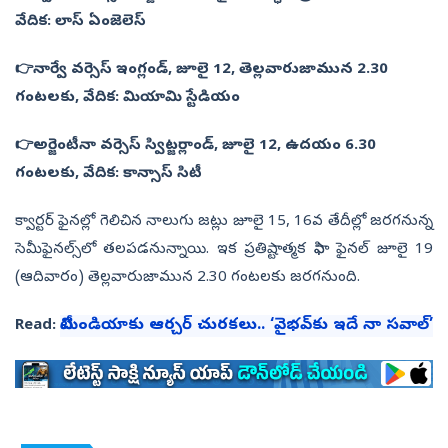
వేదిక‌: లాస్ ఏంజెలెస్‌
👉నార్వే వ‌ర్సెస్ ఇంగ్లండ్‌, జూలై 12, తెల్ల‌వారుజామున 2.30
గంట‌ల‌కు, వేదిక‌: మియామి స్టేడియం
👉అర్జెంటీనా వ‌ర్సెస్ స్విట్జ‌ర్లాండ్‌, జూలై 12, ఉద‌యం 6.30
గంట‌ల‌కు, వేదిక‌: కాన్సాస్ సిటీ
క్వార్టర్ ఫైన‌ల్లో గెలిచిన నాలుగు జ‌ట్లు జూలై 15, 16వ తేదీల్లో జ‌ర‌గ‌నున్న
సెమీఫైన‌ల్స్‌లో త‌ల‌ప‌డ‌నున్నాయి. ఇక‌ ప్రతిష్టాత్మక ఫిఫా ఫైన‌ల్ జూలై 19
(ఆదివారం) తెల్ల‌వారుజామున 2.30 గంట‌ల‌కు జ‌ర‌గ‌నుంది.
టీమిండియాకు ఆర్చర్‌ చుర‌క‌లు.. ‘వైభ‌వ్‌కు ఇదే నా స‌వాల్‌’
Read: