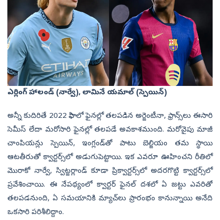
ఎర్లింగ్‌ హాలండ్‌ (నార్వే), లామినే యమాల్‌ (స్పెయిన్‌)
అన్నీ కుదిరితే 2022 ఫిఫాలో ఫైన‌ల్లో త‌ల‌ప‌డిన అర్జెంటీనా, ఫ్రాన్స్‌లు ఈసారి
సెమీస్ లేదా మ‌రోసారి ఫైన‌ల్లో త‌ల‌ప‌డే అవ‌కాశ‌ముంది. మ‌రోవైపు మాజీ
చాంపియ‌న్లు స్పెయిన్‌, ఇంగ్లండ్‌తో పాటు బెల్జియం త‌మ స్థాయి
ఆట‌తీరుతో క్వార్ట‌ర్స్‌లో అడుగుపెట్టాయి. ఇక ఎవ‌రూ ఊహించని రీతిలో
మొరాకో నార్వే, స్విట్జ‌ర్లాండ్‌ కూడా ప్రిక్వార్ట‌ర్స్‌లో అద‌ర‌గొట్టి క్వార్ట‌ర్స్‌లో
ప్రవేశించాయి. ఈ నేప‌థ్యంలో క్వార్ట‌ర్ ఫైనల్ ద‌శ‌లో ఏ జ‌ట్టు ఎవ‌రితో
త‌ల‌ప‌డ‌నుంది, ఏ స‌మ‌యానికి మ్యాచ్‌లు ప్రారంభం కానున్నాయి అనేది
ఒక‌సారి ప‌రిశీలిద్దాం.