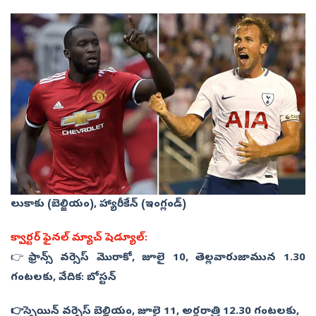
లుకాకు (బెల్జియం), హ్యారీకేన్‌ (ఇంగ్లండ్‌)
క్వార్ట‌ర్ ఫైన‌ల్ మ్యాచ్ షెడ్యూల్‌:
👉
ఫ్రాన్స్ వ‌ర్సెస్ మొరాకో, జూలై 10, తెల్ల‌వారుజామున 1.30
గంట‌ల‌కు, వేదిక‌: బోస్ట‌న్‌
👉స్పెయిన్ వ‌ర్సెస్ బెల్జియం, జూలై 11, అర్ధరాత్రి 12.30 గంట‌ల‌కు,