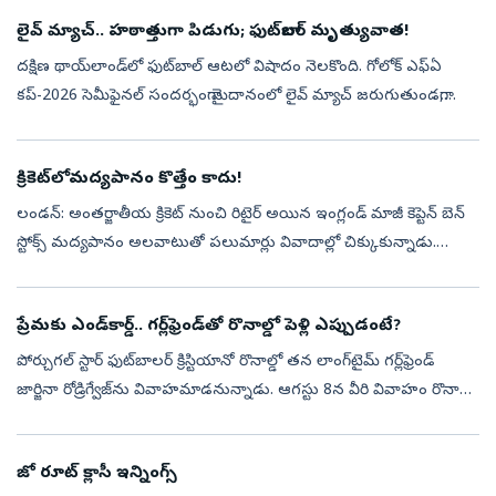
లైవ్ మ్యాచ్‌.. హఠాత్తుగా పిడుగు; ఫుట్‌బాల‌ర్‌ మృత్యువాత!
ద‌క్షిణ థాయ్‌లాండ్‌లో ఫుట్‌బాల్ ఆట‌లో విషాదం నెల‌కొంది. గోలోక్ ఎఫ్ఏ
క‌ప్-2026 సెమీఫైన‌ల్ సంద‌ర్భంగా మైదానంలో లైవ్ మ్యాచ్ జ‌రుగుతుండ‌గా,
హ‌ఠాత్తుగా మైదానంలో పిడుగు ప‌డింది. ఈ విషాద‌క‌ర ఘ‌ట‌న‌లో 24 ఏళ్ల...
క్రికెట్‌లోమద్యపానం కొత్తేం కాదు!
లండన్‌: అంతర్జాతీయ క్రికెట్‌ నుంచి రిటైర్‌ అయిన ఇంగ్లండ్‌ మాజీ కెప్టెన్‌ బెన్‌
స్టోక్స్‌ మద్యపానం అలవాటుతో పలుమార్లు వివాదాల్లో చిక్కుకున్నాడు.
ఇటీవల న్యూజిలాండ్‌తో తొలి టెస్టు తర్వాత అర్ధరాత్రి పార్ట...
ప్రేమకు ఎండ్‌కార్డ్‌.. గర్ల్‌ఫ్రెండ్‌తో రొనాల్డో పెళ్లి ఎప్పుడంటే?
పోర్చుగల్‌ స్టార్‌ ఫుట్‌బాలర్‌ క్రిస్టియానో రొనాల్డో తన లాంగ్‌టైమ్‌ గర్ల్‌ఫ్రెండ్‌
జార్జినా రోడ్రిగ్వేజ్‌ను వివాహమాడనున్నాడు. ఆగస్టు 8న వీరి వివాహం రొనాల్డో
జన్మించిన పోర్చుగీస్‌ ద్వీపం మదీరాలో జరగనున...
జో రూట్ క్లాసీ ఇన్నింగ్స్‌