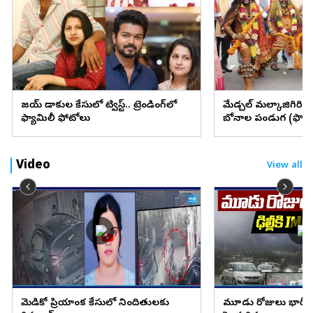
విజయ్ విడాకుల కేసులో ట్విస్ట్.. ట్రెండింగ్‌లో
మేడ్చల్ మల్కాజిగిరి జిల్
ఫ్యామిలీ ఫోటోలు
బోనాల పండుగ (ఫొటో
Video
View all
మెడికో ప్రియాంక కేసులో నిందితులకు
మూడు రోజులు భారీ వ