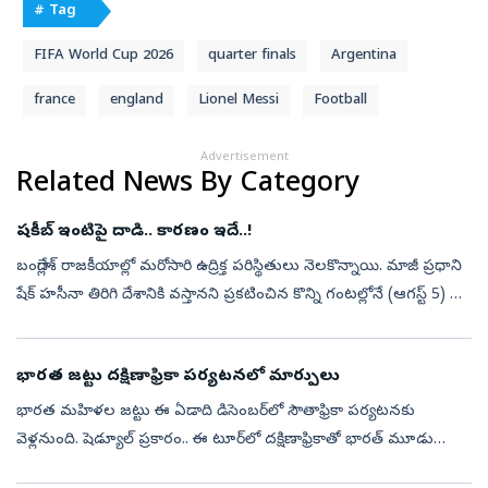
# Tag
FIFA World Cup 2026
quarter finals
Argentina
france
england
Lionel Messi
Football
Advertisement
Related News By Category
షకీబ్‌ ఇంటిపై దాడి.. కారణం ఇదే..!
బంగ్లాదేశ్‌ రాజకీయాల్లో మరోసారి ఉద్రిక్త పరిస్థితులు నెలకొన్నాయి. మాజీ ప్రధాని
షేక్‌ హసీనా తిరిగి దేశానికి వస్తానని ప్రకటించిన కొన్ని గంటల్లోనే (ఆగస్ట్‌ 5) ఆ
దేశ క్రికెట్‌ జట్టు మాజీ కెప్టెన్‌ షకీబ్‌ ...
భారత జట్టు దక్షిణాఫ్రికా పర్యటనలో మార్పులు
భారత మహిళల జట్టు ఈ ఏడాది డిసెంబర్‌లో సౌతాఫ్రికా పర్యటనకు
వెళ్లనుంది. షెడ్యూల్ ప్రకారం.. ఈ టూర్‌లో దక్షిణాఫ్రికాతో భారత్ మూడు
వన్డేల సిరీస్‌తో పాటు ఓ టెస్ట్ ఆడాల్సి ఉంది. అయితే తాజాగా ఈ షెడ్యూల్‌ను