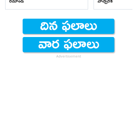
రిమాండ్
హెచ్చరిక
Advertisement