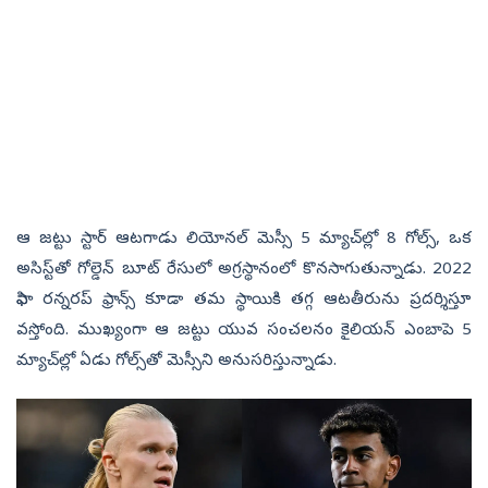
ఆ జ‌ట్టు స్టార్ ఆట‌గాడు లియోన‌ల్ మెస్సీ 5 మ్యాచ్‌ల్లో 8 గోల్స్‌, ఒక
అసిస్ట్‌తో గోల్డెన్ బూట్ రేసులో అగ్ర‌స్థానంలో కొన‌సాగుతున్నాడు. 2022
ఫిఫా ర‌న్న‌ర‌ప్ ఫ్రాన్స్ కూడా త‌మ స్థాయికి త‌గ్గ ఆట‌తీరును ప్ర‌ద‌ర్శిస్తూ
వ‌స్తోంది. ముఖ్యంగా ఆ జ‌ట్టు యువ సంచ‌ల‌నం కైలియ‌న్ ఎంబాపె 5
మ్యాచ్‌ల్లో ఏడు గోల్స్‌తో మెస్సీని అనుస‌రిస్తున్నాడు.