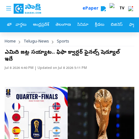
custom menu
Skip to main content
ePaper
TV
హోం
వార్తలు
ఆంధ్రప్రదేశ్
తెలంగాణ
సినిమా
క్రీడలు
బిజినెస్
ఫ్యామ
Breadcrumb
Home
Telugu-News
Sports
ఎనిమిది జట్ల సయ్యాట.. ఫిఫా క్వార్టర్‌ ఫైనల్స్‌ షెడ్యూల్‌
ఇదే
Jul 8 2026 4:40 PM
| Updated on
Jul 8 2026 5:11 PM