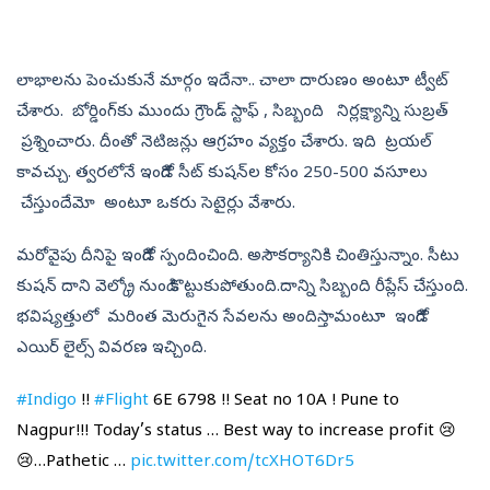
లాభాలను పెంచుకునే మార్గం ఇదేనా.. చాలా దారుణం అంటూ ట్వీట్‌
చేశారు. బోర్డింగ్‌కు ముందు గ్రౌండ్ స్టాఫ్ , సిబ్బంది నిర్లక్ష్యాన్ని సుబ్రత్
ప్రశ్నించారు. దీంతో నెటిజన్లు ఆగ్రహం వ్యక్తం చేశారు. ఇది ట్రయల్‌
కావచ్చు. త్వరలోనే ఇండిగో సీట్‌ కుషన్‌ల కోసం 250-500 వసూలు
చేస్తుందేమో అంటూ ఒకరు సెటైర్లు వేశారు.
మరోవైపు దీనిపై ఇండిగో స్పందించింది. అసౌకర్యానికి చింతిస్తున్నాం. సీటు
కుషన్ దాని వెల్క్రో నుండి కొట్టుకుపోతుంది.దాన్ని సిబ్బంది రీప్లేస్‌ చేస్తుంది.
భవిష్యత్తులో మరింత మెరుగైన సేవలను అందిస్తామంటూ ఇండిగో
ఎయిర్ లైల్స్‌ వివరణ ఇచ్చింది.
#Indigo
!!
#Flight
6E 6798 !! Seat no 10A ! Pune to
Nagpur!!! Today’s status … Best way to increase profit 😢
😢…Pathetic …
pic.twitter.com/tcXHOT6Dr5