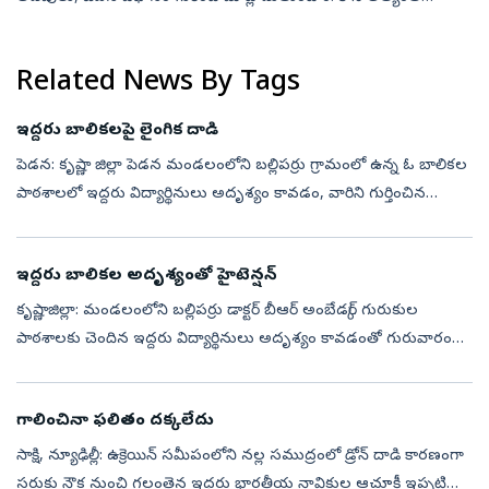
విలువైన వారి వారసత్వమైన మాతృభాష గురించి మాత్రం తక్కువగా
ఆలోచిస్తాం. ఒక భాష కేవలం సంభాషణ...
Related News By Tags
ఇద్దరు బాలికలపై లైంగిక దాడి
పెడన: కృష్ణా జిల్లా పెడన మండలంలోని బల్లిపర్రు గ్రామంలో ఉన్న ఓ బాలికల
పాఠశాలలో ఇద్దరు విద్యార్థినులు అదృశ్యం కావడం, వారిని గుర్తించిన
పోలీసులు క్షేమంగా విద్యా సంస్థకు చేర్చడంతో కథ సుఖాంతమైందని అంతా
అన...
ఇద్దరు బాలికల అదృశ్యంతో హైటెన్షన్‌
కృష్ణాజిల్లా: మండలంలోని బల్లిపర్రు డాక్టర్‌ బీఆర్‌ అంబేడ్కర్‌ గురుకుల
పాఠశాలకు చెందిన ఇద్దరు విద్యార్థినులు అదృశ్యం కావడంతో గురువారం
రాత్రి హైటెన్షన్‌ వాతావరణం నెలకొంది. పాఠశాలలో ఎనిమిదో తరగతి
చదువుత...
గాలించినా ఫలితం దక్కలేదు
సాక్షి, న్యూఢిల్లీ: ఉక్రెయిన్‌ సమీపంలోని నల్ల సముద్రంలో డ్రోన్‌ దాడి కారణంగా
సరుకు నౌక నుంచి గల్లంతైన ఇద్దరు భారతీయ నావికుల ఆచూకీ ఇప్పటి