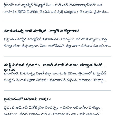
శ్రీనగర్‌: జమ్మూకశ్మీర్‌ డిప్యూటీ సీఎం సురీందర్ చౌదరికాన్వాయ్‌లోని ఒక
వాహనం ఢీకొని బీహార్‌కు చెందిన ఒక వ్యక్తి దుర్మరణం చెందారు. ప్రమాదం
జరిగిన వెంటనే వాహన డ్రైవర్, సెక్యూరిటీ సిబ్బంది కిందకు దిగి తీవ...
మారుతున్న జాబ్ మార్కెట్.. వాళ్లకే ఉద్యోగాలు!
ప్రస్తుతం ఉద్యోగ మార్కెట్‌లో ఊహకందని మార్పులు జరుగుతున్నాయి. కొత్త
టెక్నాలజీలు వస్తున్నాయి. ఏఐ.. ఆటోమేషన్ వల్ల చాలా పనులు సులభంగా
మారుతున్నాయి. కాబట్టి.. భవిష్యత్తులో ఉద్యోగం పొందడానికి కేవలం
అనుభవం మ...
మళ్లీ విమాన ప్రమాదం.. అజిత్ పవార్ మరణం తర్వాత రెండో
ఘటన
బారామతి: మహారాష్ట్ర పూణే జిల్లా బారామతి విమానాశ్రయంలో ఓ ప్రైవేట్
సంస్థకు చెందిన శిక్షణా విమానం ప్రమాదానికి గురైంది. ఆదివారం మధ్యాహ్నం
12:35 గంటల ప్రాంతంలో రన్‌వేకు కొద్ది దూరంలోనే ఈ విమానం క్రాష్ ల్యా...
ప్రమాదంలో ఆదివాసీ భాషలు
ప్రపంచ ఆదివాసీ దినోత్సవం సందర్భంగా మనం ఆదివాసీల హక్కులు,
అడవులు, జీవన విధానం గురించి మాట్లాడుతుంటాం. కానీ అత్యంత