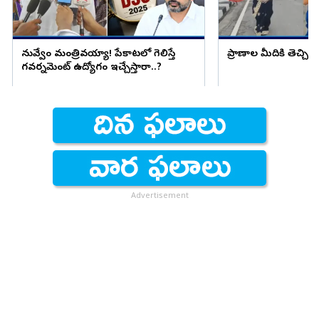
నువ్వేం మంత్రివయ్యా! పేకాటలో గెలిస్తే
ప్రాణాల మీదికి తెచ్చిన 
గవర్నమెంట్ ఉద్యోగం ఇచ్చేస్తారా..?
Advertisement