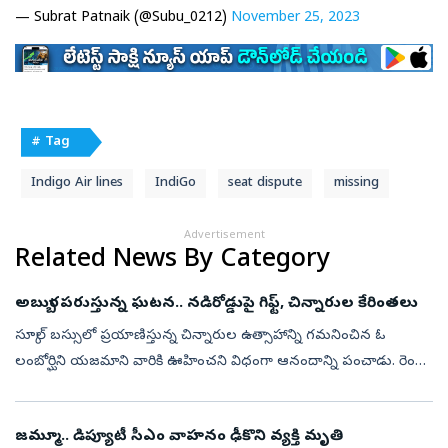
— Subrat Patnaik (@Subu_0212)
November 25, 2023
# Tag
Indigo Air lines
IndiGo
seat dispute
missing
Advertisement
Related News By Category
అబ్బురపరుస్తున్న ఘటన.. నడిరోడ్డుపై గిఫ్ట్‌, చిన్నారుల కేరింతలు
స్కూల్ బస్సులో ప్రయాణిస్తున్న చిన్నారుల ఉత్సాహాన్ని గమనించిన ఓ
లంబోర్ఘిని యజమాని వారికి ఊహించని విధంగా ఆనందాన్ని పంచాడు. రెండు
లగ్జరీ కార్లను దగ్గరగా చూసే అవకాశం ఇవ్వడమే కాకుండా, వాటిని
పరిశీలించేలా, ...
జమ్మూ.. డిప్యూటీ సీఎం వాహనం ఢీకొని వ్యక్తి మృతి