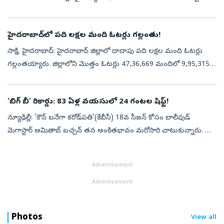
వరకు లభించలేదని కేంద్రం సుప్రీంకోర్టుకు స్పష్టం చేసింది. రొమేని...
హైదరాబాద్‌లో పది లక్షల మంది ఓటర్లు గల్లంతు!
సాక్షి, హైదరాబాద్‌: హైదరాబాద్‌ జిల్లాలో దాదాపు పది లక్షల మంది ఓటర్లు
గల్లంతయ్యారు. జిల్లాలోని మొత్తం ఓటర్లు 47,36,669 మందిలో 9,95,315
మంది ఓటర్లు ఏమైపోయారో అధికారులకు అంతు చిక్కలేదు. మొత్తం ఓటర్లలో
ఇ...
‘బిగ్‌ బీ’ రికార్డు: 83 ఏళ్ల వయసులో 24 గంటల షిఫ్ట్‌!
న్యూఢిల్లీ: ‘కౌన్ బనేగా కరోడ్‌పతి’(కేబీసీ) 18వ సీజన్ కోసం బాలీవుడ్
మెగాస్టార్ అమితాబ్ బచ్చన్ తన అంకితభావం మరోసారి చాటుకున్నారు. షో
ప్రసార తేదీ సమీపిస్తున్న తరుణంలో ఆయన ఏకంగా 24 గంటల పాటు
నిర్విరామంగా ...
Advertisement
Advertisement
Photos
View all