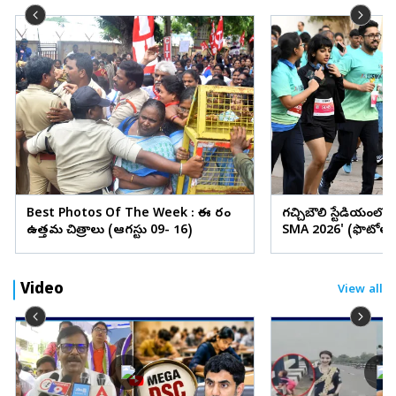
Best Photos Of The Week : ఈ వారం
గచ్చిబౌలి స్టేడియంలో
ఉత్తమ చిత్రాలు (ఆగస్టు 09- 16)
SMA 2026' (ఫొటోలు
Video
View all