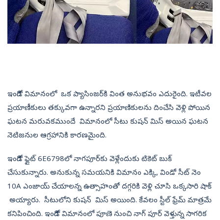
ఇండిగో విమానంలో ఒక ప్యాసింజర్‌కి వింత అనుభవం ఎదురైంది. ఇటీవల
ప్రయాణీకులు తక్కువగా ఉన్నారని ప్రయాణికులను దించేసి వెళ్లి పోయిన
ఘటన మరువకముందే విమానంలో సీటు కుషన్ మిస్‌ అయిన ఘటన
నెటిజనుల ఆగ్రహానికి కారణమైంది.
ఇండిగో ఫ్లైట్ 6E6798లో నాగపూర్‌కు వెళ్లేందుకు టికెట్‌ బుక్‌
చేసుకున్నారు. అనుకున్న సమయనికి విమానం ఎక్కి, విండో సీట్‌ నెం
10A ఎంజాయ్‌ చేయాలన్న ఉత్సాహంతో దగ్గరికి వెళ్లి చూసి ఒక్కసారి షాక్‌
అయ్యారు. సీటులోని కుషన్ మిస్‌ అయింది. కేవలం స్టీల్‌ ఫ్రేమ్‌ మాత్రమే
కనిపించింది. ఇండిగో విమానంలో పూణె నుంచి నాగ్ పూర్ వెళ్తున్న సాగరిక