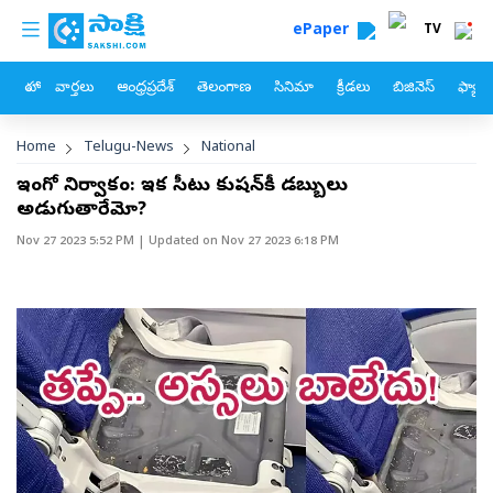
custom menu
Skip to main content
ePaper
TV
హోం
వార్తలు
ఆంధ్రప్రదేశ్
తెలంగాణ
సినిమా
క్రీడలు
బిజినెస్
ఫ్యామ
Breadcrumb
Home
Telugu-News
National
ఇండిగో నిర్వాకం: ఇక సీటు కుషన్‌కీ డబ్బులు
అడుగుతారేమో?
Nov 27 2023 5:52 PM
| Updated on
Nov 27 2023 6:18 PM