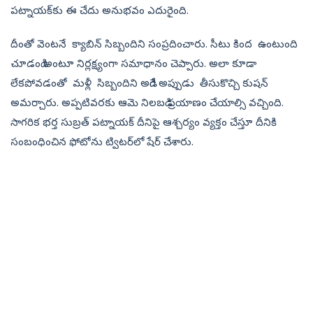
పట్నాయక్‌కు ఈ చేదు అనుభవం ఎదురైంది.
దీంతో వెంటనే క్యాబిన్‌ సిబ్బందిని సంప్రదించారు. సీటు కింద ఉంటుంది
చూడండి అంటూ నిర్లక్ష్యంగా సమాధానం చెప్పారు. అలా కూడా
లేకపోవడంతో మళ్లీ సిబ్బందిని అడిగే అప్పుడు తీసుకొచ్చి కుషన్‌
అమర్చారు. అప్పటివరకు ఆమె నిలబడి ప్రయాణం చేయాల్సి వచ్చింది.
సాగరిక భర్త సుబ్రత్ పట్నాయక్ దీనిపై ఆశ్చర్యం వ్యక్తం చేస్తూ దీనికి
సంబంధించిన ఫోటోను ట్విటర్‌లో షేర్‌ చేశారు.