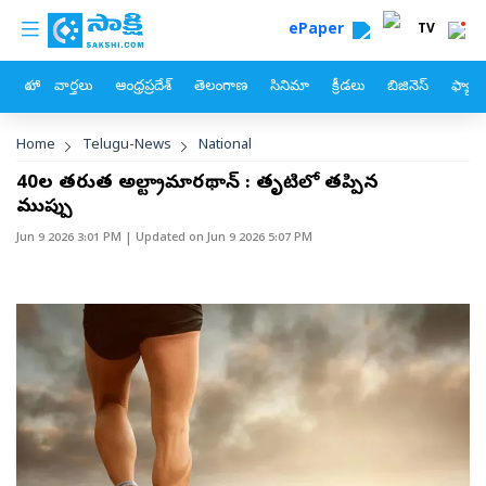
custom menu
Skip to main content
ePaper
TV
హోం
వార్తలు
ఆంధ్రప్రదేశ్
తెలంగాణ
సినిమా
క్రీడలు
బిజినెస్
ఫ్యామ
Breadcrumb
Home
Telugu-News
National
40ల తరువాత అల్ట్రామారథాన్‌ : తృటిలో తప్పిన
ముప్పు
Jun 9 2026 3:01 PM
| Updated on
Jun 9 2026 5:07 PM