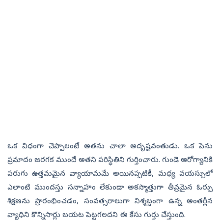
ఒక విధంగా చెప్పాలంటే అతను చాలా అదృష్టవంతుడు. ఒక పెను
ప్రమాదం జరగక ముందే అతని పరిస్థితిని గుర్తించారు. గుండె ఆరోగ్యానికి
పరుగు ఉత్తమమైన వ్యాయామమే అయినప్పటికీ, మధ్య వయస్సులో
ఎలాంటి ముందస్తు సన్నాహం లేకుండా అకస్మాత్తుగా తీవ్రమైన ఓర్పు
శిక్షణను ప్రారంభించడం, సంవత్సరాలుగా నిశ్శబ్దంగా ఉన్న అంతర్లీన
వ్యాధిని కొన్నిసార్లు బయట పెట్టగలదని ఈ కేసు గుర్తు చేస్తుంది.