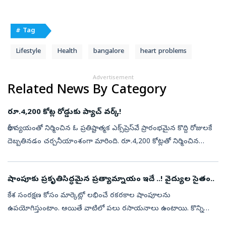
# Tag
Lifestyle
Health
bangalore
heart problems
Advertisement
Related News By Category
రూ.4,200 కోట్ల రోడ్డుకు ప్యాచ్‌ వర్క్‌!
భారీ వ్యయంతో నిర్మించిన ఓ ప్రతిష్టాత్మక ఎక్స్‌ప్రెస్‌వే ప్రారంభమైన కొద్ది రోజులకే
దెబ్బతినడం చర్చనీయాంశంగా మారింది. రూ.4,200 కోట్లతో నిర్మించిన
ఎక్స్‌ప్రెస్‌వేలో ప్రారంభించిన మూడు వారాలకే పలు ప్రాంతాల...
షాంపూకు ప్రకృతిసిద్ధమైన ప్రత్యామ్నాయం ఇదే ..! వైద్యుల సైతం..
కేశ సంరక్షణ కోసం మార్కెట్లో లభించే రకరకాల షాంపూలను
ఉపయోగిస్తుంటాం. అయితే వాటిలో పలు రసాయనాలు ఉంటాయి. కొన్ని
మరింత గాఢగా ఉంటాయి. దాంతో అవి జుట్టుని తొందరగా నెరిసిపోయేలా