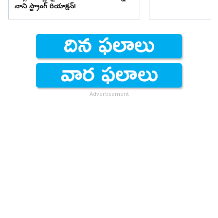
నాని స్ట్రాంగ్ రియాక్షన్!
Advertisement