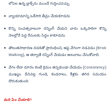
లోపల ఉన్న బ్లాక్స్‌ను ముందే గుర్తించవచ్చు.
వ్యాయామాన్ని ఒకేసారి తీవ్రం చేయకూడదు
కొన్ని సంవత్సరాలుగా రన్నింగ్ చేయని వారు ఒక్కసారిగా కొన్ని
నెలల్లోనే పెద్ద రేసులకు సిద్ధం కాకూడదు.
తొలుతసాధారణ నడకతో ప్రారంభించి, ఆపై వేగంగా నడవడం (Brisk
Walking), ఆ తర్వాతే రన్నింగ్ చేయడం అలవాటు చేసుకోవాలి.
వేగం లేదా దూరం కంటే క్రమం తప్పకుండా చేయడం (Consistency)
ముఖ్యం. దీనివల్ల గుండె, కండరాలు, కీళ్లకు తగిన సమయం
దొరుకుతుంది.
మరి ఏం చేయాలి?