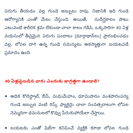
పరుగు తీయడం వల్ల గుండె జబ్బులు రావు. నిజానికి ఇది గుండె
ఆరోగ్యానికి ఎంతో మేలు చేస్తుంది. అయితే, సుదీర్ఘకాలం పాటు
ఎటువంటి శారీరక శ్రమ లేకుండా చాలా కాలం గడిపి, ఒక్కసారిగా 40 ఏళ్ల
వయసులో తీవ్రమైన పరుగు పందాలు (మార్గాథాన్‌లు) ప్రారంభించడం
వల్ల, లోపల దాగి ఉన్న గుండె సమస్యలు అకస్మాత్తుగా బయటపడే
ప్రమాదం ఉంది.
40 ఏళ్లు పైబడిన వారు ఎందుకు జాగ్రత్తగా ఉండాలి?
అధిక కొలెస్ట్రాల్, బీపీ, మధుమేహం, ధూమపానం వంశపారంపర్య
గుండె జబ్బుల వంటి రిస్క్ ఫ్యాక్టర్లు చాలా సంవత్సరాలుగా లోపల
నెమ్మదిగా ధమనులలో కొవ్వు పేరుకుపోయేలా చేస్తాయి.
బయటకు ఎంతో ఫిట్‌గా కనిపించే వ్యక్తికి కూడా లోపల గుండె