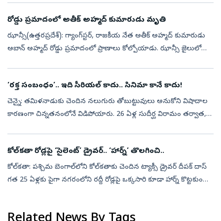
చేయడం లేదా..చిట్లిపోయేలా చేస్తుం...
రోడ్డు ప్రమాదంలో అతీక్ అహ్మద్‌ కుమారుడు మృతి
ఝాన్సీ(ఉత్తరప్రదేశ్‌): గ్యాంగ్‌స్టర్‌, రాజకీయ నేత అతీక్ అహ్మద్‌ కుమారుడు
అబాన్ అహ్మద్‌ రోడ్డు ప్రమాదంలో ప్రాణాలు కోల్పోయాడు. ఝాన్సీ జైలులో
ఉన్న తన అన్నయ్య అలీ అహ్మద్‌ను కలిసేందుకు కారులో వెళ్తుండగా ఈ ...
‘రక్త సంబంధం’.. ఇది సీరియల్‌ కాదు.. సినిమా కానే కాదు!
చెన్నై: తమిళనాడుకు చెందిన నలుగురు తోబుట్టువులు అనుకోని విషాదాల
కారణంగా చిన్నతనంలోనే విడిపోయారు. 26 ఏళ్ల సుదీర్ఘ విరామం తర్వాత,
ఒక పెళ్లి ఫొటో సాయంతో మళ్లీ ఒక్కటయ్యారు. కేరళలోని ఆశ్రయ్ చిల్డ్రన్స్
హోమ్...
కోల్‌కతా రోడ్లపై ‘సైలెంట్’ డ్రైవర్.. ‘హార్న్‌’ తొలగించి..
కోల్‌కతా: పశ్చిమ బెంగాల్‌లోని కోల్‌కతాకు చెందిన ట్యాక్సీ డ్రైవర్ దీపక్ దాస్
గత 25 ఏళ్లకు పైగా నగరంలోని రద్దీ రోడ్లపై ఒక్కసారి కూడా హార్న్ కొట్టకుండా
వాహనం నడుపుతూ ఆదర్శంగా నిలుస్తున్నారు. ప్రముఖ కవి జ...
Related News By Tags