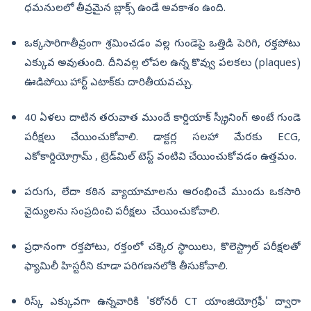
ధమనులలో తీవ్రమైన బ్లాక్స్ ఉండే అవకాశం ఉంది.
ఒక్కసారిగాతీవ్రంగా శ్రమించడం వల్ల గుండెపై ఒత్తిడి పెరిగి, రక్తపోటు
ఎక్కువ అవుతుంది. దీనివల్ల లోపల ఉన్న కొవ్వు పలకలు (plaques)
ఊడిపోయి హార్ట్ ఎటాక్‌కు దారితీయవచ్చు.
40 ఏళలు దాటిన తరువాత ముందే కార్డియాక్ స్క్రీనింగ్ అంటే గుండె
పరీక్షలు చేయించుకోవాలి. డాక్టర్ల సలహా మేరకు ECG,
ఎకోకార్డియోగ్రామ్ , ట్రెడ్‌మిల్ టెస్ట్ వంటివి చేయించుకోవడం ఉత్తమం.
పరుగు, లేదా కఠిన వ్యాయామాలను ఆరంభించే ముందు ఒకసారి
వైద్యులను సంప్రదించి పరీక్షలు చేయించుకోవాలి.
ప్రధానంగా రక్తపోటు, రక్తంలో చక్కెర స్థాయిలు, కొలెస్ట్రాల్ పరీక్షలతో
ఫ్యామిలీ హిస్టరీని కూడా పరిగణనలోకి తీసుకోవాలి.
రిస్క్ ఎక్కువగా ఉన్నవారికి 'కరోనరీ CT యాంజియోగ్రఫీ' ద్వారా