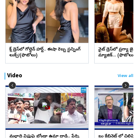
బ్లాక్ డ్రెస్‌లో గోల్డెన్ హార్ట్.. ఈషా రెబ్బ స్టన్నింగ్
వైట్ డ్రెస్‌లో ప్రగ్యా జైస
లుక్స్!(ఫొటోలు)
మ్యాజిక్... (ఫొటోలు)
Video
View all
మల్లాది విష్ణుపై బోండా ఉమా దాడి.. పేర్ని
బాబు కేబినెట్ లో చిలిపి 