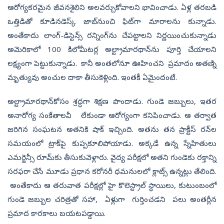
ఆరోగ్యకరమైన జీవనశైలిని అలవర్చుకోవాలని భావించాడు. ఏళ్ల తరబడి
ఒత్తిడితో కూడినడెస్క్ జాబ్‌నుంచి ఫిట్‌గా మారాలను కున్నాడు.
అంతేకాదు లాంగ్-డిస్టెన్స్ రన్నింగ్‌ను చేపట్టాలని నిర్ణయించుకున్నాడు
అమెరికాలో 100 కిలోమీటర్ల అల్ట్రామారథాన్‌ను పూర్తి చేయాలని
లక్ష్యంగా పెట్టుకున్నాడు. కానీ అంతలోనూ ఊహించని ప్రమాదం అతణ్ని
మృత్యువు అంచుల దాకా తీసుకెళ్లింది. ఇంతకీ ఏమైందంటే.
అల్ట్రామారథాన్‌కోసం శ్రద్ధగా శిక్షణ పొందాడు. గుండె జబ్బులు, ఇతర
అనారోగ్య సంకేతాలవీ లేకుండా ఆరోగ్యంగా కనిపించాడు. ఆ తర్వాత
జరిగిన సంఘటన అతనికి షాక్ ఇచ్చింది. అతను తన ప్రాక్టీస్ రన్‌ల
సమయంలో ట్రాక్‌పై కుప్పకూలిపోయాడు. అక్కడే ఉన్న స్నేహితులు
ఎమర్జెన్సీ రూమ్‌కు తీసుకువెళ్లారు. వైద్య పరీక్షలో అతని గుండెకు రక్తాన్ని
సరఫరా చేసే మూడు ప్రధాన కరోనరీ ధమనులలో క్లాట్స్‌ ఉన్నట్లు తేలింది.
అంతేకాదు ఆ తరువాత పరీక్షల్లో హై కొలెస్ట్రాల్ స్థాయిలు, కుటుంబంలో
గుండె జబ్బుల చరిత్రతో సహా, ఏళ్లుగా గుర్తించడని పలు అంతర్లీన
ప్రమాద కారకాలు బయటపడ్డాయి.