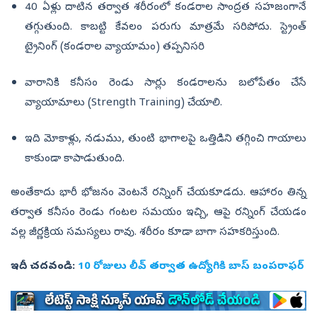
40 ఏళ్లు దాటిన తర్వాత శరీరంలో కండరాల సాంద్రత సహజంగానే
తగ్గుతుంది. కాబట్టి కేవలం పరుగు మాత్రమే సరిపోదు. స్ట్రెంత్
ట్రైనింగ్ (కండరాల వ్యాయామం) తప్పనిసరి
వారానికి కనీసం రెండు సార్లు కండరాలను బలోపేతం చేసే
వ్యాయామాలు (Strength Training) చేయాలి.
ఇది మోకాళ్లు, నడుము, తుంటి భాగాలపై ఒత్తిడిని తగ్గించి గాయాలు
కాకుండా కాపాడుతుంది.
అంతేకాదు భారీ భోజనం వెంటనే రన్నింగ్ చేయకూడదు. ఆహారం తిన్న
తర్వాత కనీసం రెండు గంటల సమయం ఇచ్చి, ఆపై రన్నింగ్ చేయడం
వల్ల జీర్ణక్రియ సమస్యలు రావు. శరీరం కూడా బాగా సహకరిస్తుంది.
ఇదీ చదవండి:
10 రోజులు లీవ్‌ తర్వాత ఉద్యోగికి బాస్‌ బంపరాఫర్‌