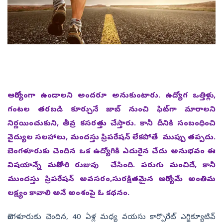
ఆరోగ్యంగా ఉండాలని అందరూ అనుకుంటారు. ఉద్యోగ ఒత్తిళ్లు,
గంటల తరబడి కూర్చునే జాబ్‌ నుంచి ఫిట్‌గా మారాలని
నిర్ణయించుకుని, తీవ్ర కసరత్తు చేస్తారు. కానీ దీనికి సంబంధించి
వైద్యుల సలహాలు, మందస్తు ప్రిపరేషన్‌ లేకపోతే ముప్పు తప్పదు.
బెంగళూరుకు చెందిన ఒక ఉద్యోగికి ఎదురైన చేదు అనుభవం ఈ
విషయాన్నే మరోసారి రుజువు చేసింది. పరుగు మంచిదే, కానీ
ముందస్తు ప్రిపరేషన్ అవసరం,సురక్షితమైన ఆరోగ్యమే అంతిమ
లక్ష్యం కావాలి అనే అంశంపై ఓ కథనం.
బెంగళూరుకు చెందిన, 40 ఏళ్ల మధ్య వయసు కార్పొరేట్ ఎగ్జిక్యూటివ్