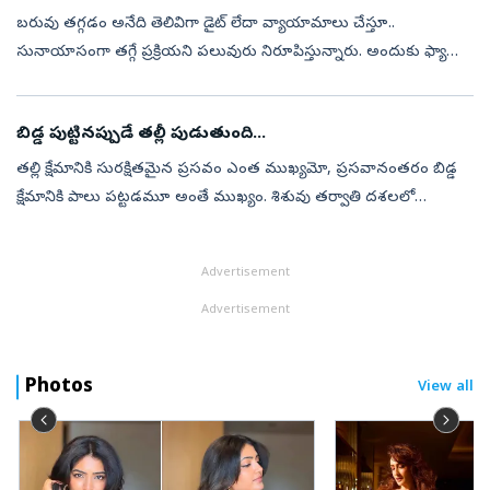
బరువు తగ్గడం అనేది తెలివిగా డైట్‌ లేదా వ్యాయామాలు చేస్తూ..
సునాయాసంగా తగ్గే ప్రక్రియని పలువురు నిరూపిస్తున్నారు. అందుకు ఫ్యాన్సీ
డైట్‌లు, ఖరీదైన సప్లిమెంట్లు అవసరం లేదని ఇష్టమైన ఆహారాలకు దూరంగా
ఉంటే చ...
బిడ్డ పుట్టినప్పుడే తల్లీ పుడుతుంది...
తల్లి క్షేమానికి సురక్షితమైన ప్రసవం ఎంత ముఖ్యమో, ప్రసవానంతరం బిడ్డ
క్షేమానికి పాలు పట్టడమూ అంతే ముఖ్యం. శిశువు తర్వాతి దశలలో
ఆరోగ్యంగా పెరగడానికి తల్లిపాలు తాగడం ఒక్కటే సరైన పరిష్కారం. బిడ్డ
పుట్టిందన...
Advertisement
Advertisement
Photos
View all