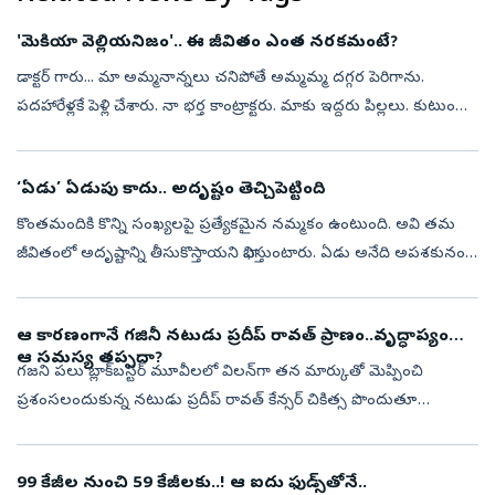
'మెకియా వెల్లియనిజం'.. ఈ జీవితం ఎంత నరకమంటే?
డాక్టర్‌ గారు... మా అమ్మనాన్నలు చనిపోతే అమ్మమ్మ దగ్గర పెరిగాను.
పదహారేళ్లకే పెళ్లి చేశారు. నా భర్త కాంట్రాక్టరు. మాకు ఇద్దరు పిల్లలు. కుటుంబం
బాగుకోసం అని చెప్పి, నన్ను పై అధికారుల దగ్గరకు పంపేవాడు. ఆ...
‘ఏడు’ ఏడుపు కాదు.. అదృష్టం తెచ్చిపెట్టింది
కొంతమందికి కొన్ని సంఖ్యలపై ప్రత్యేకమైన నమ్మకం ఉంటుంది. అవి తమ
జీవితంలో అదృష్టాన్ని తీసుకొస్తాయని భావిస్తుంటారు. ఏడు అనేది అపశకునం
అని ప్రపంచవ్యాప్తంగా చాలామంది నమ్మకం. అయితే.. ఇక్కడో వ్యక్తి లక్కీ
నంబ...
ఆ కారణంగానే గజినీ నటుడు ప్రదీప్ రావత్ ప్రాణం..వృద్ధాప్యంలో
ఆ సమస్య తప్పదా?
గజని పలు బ్లాక్‌బస్టర్‌ మూవీలలో విలన్‌గా తన మార్కుతో మెప్పించి
ప్రశంసలందుకున్న నటుడు ప్రదీప్‌ రావత్‌ కేన్సర్‌ చికిత్స పొందుతూ
మరణించారు. మంచి నటుడి పేరుతెచ్చుకున్న రావత్‌ 74 ఏళ్ల వయసులో
కేన్సర్‌ కారణం...
99 కేజీల నుంచి 59 కేజీలకు..! ఆ ఐదు ఫుడ్స్‌తోనే..