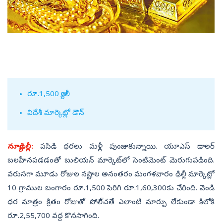
రూ.1,500 ర్యాలీ
విదేశీ మార్కెట్లో డౌన్‌
న్యూఢిల్లీ:
పసిడి ధరలు మళ్లీ పుంజుకున్నాయి. యూఎస్‌ డాలర్‌
బలహీనపడడంతో బులియన్‌ మార్కెట్‌లో సెంటిమెంట్‌ మెరుగుపడింది.
వరుసగా మూడు రోజుల నష్టాల అనంతరం మంగళవారం ఢిల్లీ మార్కెట్లో
10 గ్రాముల బంగారం రూ.1,500 పెరిగి రూ.1,60,300కు చేరింది. వెండి
ధర మాత్రం క్రితం రోజుతో పోలి్చతే ఎలాంటి మార్పు లేకుండా కిలోకి
రూ.2,55,700 వద్ద కొనసాగింది.