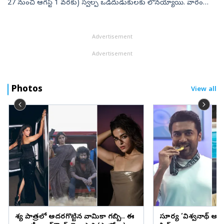
27 నుంచి ఆగస్ట్‌ 1 వరకు) స్వల్ప ఒడిదుడుకులకు లోనయ్యాయి. వారం
ప్రారంభంలో బంగారం ధరలు పెరిగినప్పటికీ.. ఆ తర్వాత అంతర్జాతీయ మార్కెట్‌
ప...
Advertisement
Advertisement
Photos
View all
వేశ్య పాత్రలో అదరగొట్టిన వామికా గబ్బి.. ఈ
సూర్య ‘విశ్వనాథ్ అం