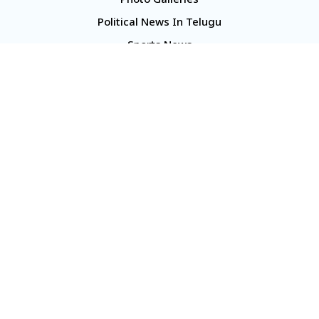
Photo Galleries
Political News In Telugu
Sports News
TS Politics News
Telangana News
Telugu Movie Reviews
Company
About Us
Contact Us
Media Kit
Terms And Conditions