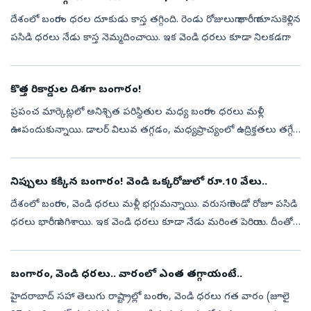
దేశంలో బంగారం ధరల దూకుడు కాస్త తగ్గింది. రెండు రోజులుగా భారీగా దూసుకెళ్లిన
పసిడి ధరలు నేడు కాస్త నెమ్మదించాయి. ఇక వెండి ధరలు కూడా నిలకడగా
కొనసాగుతున్నాయి. ఇటీవల కాలంలో స్థిర ఆదాయం సమకూర్చే కమోడిటీ
మార...
కొత్త రికార్డుల దిశగా బంగారం!
ప్రపంచ మార్కెట్లలో అనిశ్చిత పరిస్థితుల మధ్య బంగారం ధరలు మళ్లీ
ఊపందుకున్నాయి. డాలర్ విలువ తగ్గడం, మధ్యప్రాచ్యంలో ఉద్రిక్తతలు తగ్గే
అవకాశాలు ఉంటడం వల్ల గోల్డ్ మీద పెట్టుబడి పెట్టేవాళ్ల సంఖ్య పెరిగింది. ...
నిప్పులు కక్కిన బంగారం! వెండి ఒక్కరోజులో రూ.10 వేలు..
దేశంలో బంగారం, వెండి ధరలు మళ్లీ భగ్గుమన్నాయి. వరుసగా రెండో రోజూ పసిడి
ధరలు భారీగా ఎగిశాయి. ఇక వెండి ధరలు కూడా నేడు మరింత పెరిగాయి. దీంతో
బంగారం, వెండి కొనేవాళ్లకు ఈరోజు ​కూడా భారీ నిరాశ తప్పలేదు. దేశ...
బంగారం, వెండి‌ ధరలు.. వారంలో ఎంత తగ్గాయంటే..
హైదరాబాద్‌ సహా తెలుగు రాష్ట్రాల్లో బంగారం, వెండి ధరలు గత వారం (జూలై