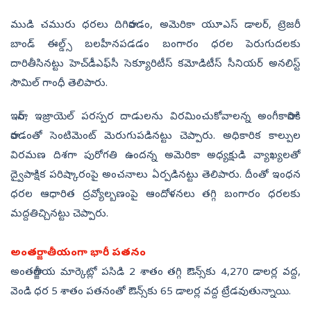
ముడి చమురు ధరలు దిగిరావడం, అమెరికా యూఎస్‌ డాలర్, ట్రెజరీ
బాండ్‌ ఈల్డ్స్‌ బలహీనపడడం బంగారం ధరల పెరుగుదలకు
దారితీసినట్టు హెచ్‌డీఎఫ్‌సీ సెక్యూరిటీస్‌ కమోడిటీస్‌ సీనియర్‌ అనలిస్ట్‌
సౌమిల్‌ గాంధీ తెలిపారు.
ఇరాన్, ఇజ్రాయెల్‌ పరస్పర దాడులను విరమించుకోవాలన్న అంగీకారానికి
రావడంతో సెంటిమెంట్‌ మెరుగుపడినట్టు చెప్పారు. అధికారిక కాల్పుల
విరమణ దిశగా పురోగతి ఉందన్న అమెరికా అధ్యక్షుడి వ్యాఖ్యలతో
ద్వైపాక్షిక పరిష్కారంపై అంచనాలు ఏర్పడినట్టు తెలిపారు. దీంతో ఇంధన
ధరల ఆధారిత ద్రవ్యోల్బణంపై ఆందోళనలు తగ్గి బంగారం ధరలకు
మద్దతిచ్చినట్టు చెప్పారు.
అంతర్జాతీయంగా భారీ పతనం
అంతర్జాతీయ మార్కెట్లో పసిడి 2 శాతం తగ్గి ఔన్స్‌కు 4,270 డాలర్ల వద్ద,
వెండి ధర 5 శాతం పతనంతో ఔన్స్‌కు 65 డాలర్ల వద్ద ట్రేడవుతున్నాయి.