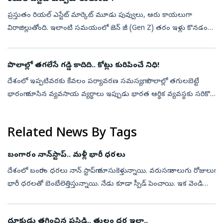
ప్రస్తుతం రియల్ ఎస్టేట్ మార్కెట్ మూడు పువ్వులు, ఆరు కాయలుగా
విరాజిల్లుతోంది. ఇలాంటి సమయంలో జెన్ జీ (Gen Z) తరం ఇళ్లు కొనడం
మానేస్తే?, ఏమవుతుందనే ప్రశ్న తలెత్తింది. దీనికి చాలామంది మార్కెట్
కుప్పకూలుతు...
పొలాల్లో తగలేసే గడ్డి కాదిది.. కోట్లు కురిపించే నిధి!
దేశంలో ఇప్పటివరకు కేవలం పర్యావరణ సమస్యగా, పొలాల్లో తగులబెట్టే
భారంగా చూసిన వ్యవసాయ వ్యర్థాలు ఇప్పుడు భారత ఆర్థిక వ్యవస్థకు సరికొత్త
వాణిజ్య సరుకుగా (కమోడిటీ) రూపాంతరం చెందుతున్నాయి. భారత్‌లో ఏటా
దాదాప...
Related News By Tags
బంగారం నాన్‌స్టాప్‌.. మళ్లీ భారీ ధరలు
దేశంలో బంగారం ధరలు నాన్‌ స్టాప్‌గా దూసుకెళ్తున్నాయి. వరుసగా నాలుగు రోజులుగా
భారీ ధరలతో బెంబేలెత్తిస్తున్నాయి. నేడు కూడా స్పీడ్‌ పెంచాయి. ఇక వెండి
ధరలు మాత్రం నిలకడగా కొనసాగుతున్నాయి. ఇటీవల కాలంలో స్థి...
దూకుడు తగ్గించిన పసిడి.. తులం ధర ఇలా..