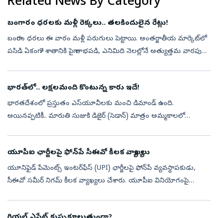
Related News By Category
బంగారం ధరలకు మళ్లీ రెక్కలు.. తలకిందులైన రేట్లు!
బంగారం ధరలు ఈ వారం మళ్లీ పరుగులు పెట్టాయి. అంతర్జాతీయ మార్కెట్‌లో
పసిడి ఏకంగా 7 శాతానికి పైగా లాభపడి, ఎనిమిది నెలల్లోనే అత్యుత్తమ వారపు
పనితీరును నమోదు చేసింది. స్పాట్‌ గోల్డ్‌ ఔన్సుకు సుమారు 4,336 డా...
భారత్‌లో.. లక్షలమంది కొంటున్న కారు ఇదే!
భారతదేశంలో ప్రస్తుతం ఎస్‌యూవీలకు మంచి డిమాండ్ ఉంది.
అయినప్పటికీ.. మారుతి సుజుకి డిజైర్ (సెడాన్) మాత్రం అమ్మకాలలో
దూసుకుపోతోంది. FY27లో ఏప్రిల్ నుంచి జూలై వరకు డిజైర్ 89,816
యూనిట్ల అమ్మకాలను నమోదు చేస...
యూపీఐ ఛార్జీలపై ఫోన్‌పే సీఈవో కీలక వ్యాఖ్యలు
యూనిఫైడ్ పేమెంట్స్ ఇంటర్‌ఫేస్ (UPI) ఛార్జీలపై ఫోన్‌పే వ్యవస్థాపకుడు,
సీఈవో సమీర్ నిగమ్ కీలక వ్యాఖ్యలు చేశారు. యూపీఐ వినియోగంపై
భారతీయ వినియోగదారులకు ఎలాంటి ఛార్జీలు విధించబోమని స్పష్టం
చేశారు. యూపీఐ ద...
రియల్‌ ఎస్టేట్‌ కుప్పకూలుతుందా?