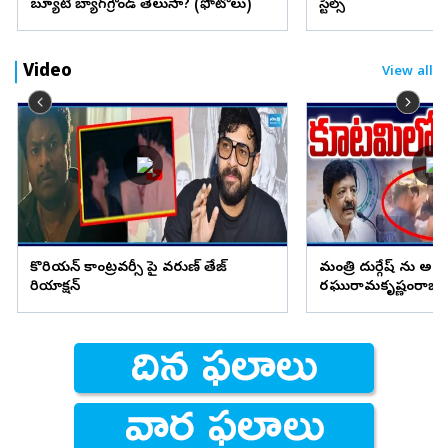
బ్యూటీ బ్యాగ్‌గ్రౌండ్‌ తెలుసా? (ఫొటోలు)
స్టిల్స్
Video
View all
కొరియన్ కాంట్రవర్సీ పై వరుణ్ తేజ్
మంత్రి దుర్గేష్ ను అడ్డ
రియాక్షన్
రఘురామకృష్ణంరాజు గ