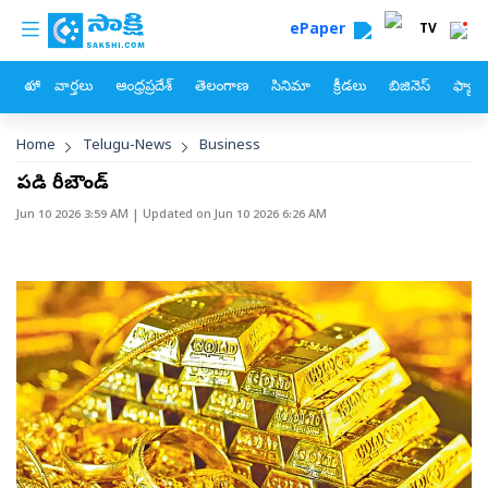
custom menu
Skip to main content
ePaper
TV
హోం
వార్తలు
ఆంధ్రప్రదేశ్
తెలంగాణ
సినిమా
క్రీడలు
బిజినెస్
ఫ్యామ
Breadcrumb
Home
Telugu-News
Business
పసిడి రీబౌండ్‌
Jun 10 2026 3:59 AM
| Updated on
Jun 10 2026 6:26 AM