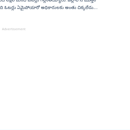
పు పది లక్షల మంది ఓటర్లు గల్లంతయ్యారు. జిల్లాలోని మొత్తం
Advertisement