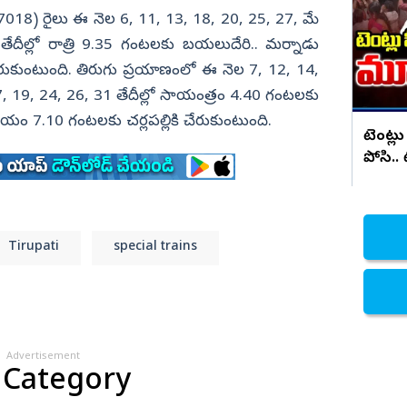
సరికొత్త కార్ లాంచ్
7018) రైలు ఈ నెల 6, 11, 13, 18, 20, 25, 27, మే
నిజామాబాద్
ేదీల్లో రాత్రి 9.35 గంటలకు బయలుదేరి.. మర్నాడు
్యం
కామారెడ్డి
కుంటుంది. తిరుగు ప్రయాణంలో ఈ నెల 7, 12, 14,
ి
రంగారెడ్డి
7, 19, 24, 26, 31 తేదీల్లో సాయంత్రం 4.40 గంటలకు
వికారాబాద్
దయం 7.10 గంటలకు చర్లపల్లికి చేరుకుంటుంది.
టెంట్లు
వరంగల్
పోసి..
హన్మకొండ
జనగాం
జయశంకర్
Tirupati
special trains
మహబూబాబాద్
ములుగు
Advertisement
 Category