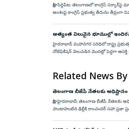
సాక్షి, సిద్దిపేట: తెలంగాణలో కాంగ్రెస్‌ సర్కార్‌పై మాజ
అంశంపై కాంగ్రెస్ ప్రభుత్వ తీరును తీవ్రంగా విమర్శ
అత్యంత విలువైన భూముల్లో ఇందిరమ్మ
హైదరాబాద్‌ మహానగర పరిధిలో రాష్ట్ర ప్రభుత్వం నిర్మిస్తున్న ఇందిరమ్మ ఇళ్లకు డిమాండ్‌ భారీగా పెరుగుతోంది.
నోటిఫికేషన్‌ వెలువడిన మొదట్లో పెద్దగా ఆసక్
Related News By
తెలంగాణ బీజేపీ నేతలకు అధిష్టానం
సాక్షి, హైదరాబాద్‌: తెలంగాణ బీజేపీ నేతలకు అ
హుటాహుటిన ఢిల్లీకి రాంచందర్ సహా ప్రజా ప్
ఎమ్మెల్యేలు, ఎమ్...