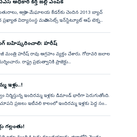
్ అధికారి కీర్తి జల్లి ఎంపిక
భావంతురాలు, అస్సాం-మేఘాలయ కేడర్‌కు చెందిన 2013 బ్యాచ్
ోని ప్రపంచ ప్రఖ్యాత విద్యాసంస్థ మసాచుసెట్స్ ఇన్‌స్టిట్యూట్ ఆఫ్ టెక్న...
ంగ్‌ బహిష్కరించాలి: హరీష్‌
ీ మంత్రి హరీష్‌ రావు ఆగ్రహం వ్యక్తం చేశారు. గోదావరి జలాల
ించారు. రాష్ట్ర ప్రభుత్వానికి ప్రాజెక్టు...
 ఇళ్లు..!
తి చూపని ప్రజలు ఇటీవలి కాలంలో ఇందిరమ్మ ఇళ్లకు పెద్ద సం...
ు గల్లంతు!