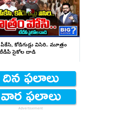
భయపెడుతున్న PK కామె
 పీకేసి, కోడిగుడ్లు విసిరి.. మూత్రం
 టీడీపీ సైకోల దాడి
Advertisement