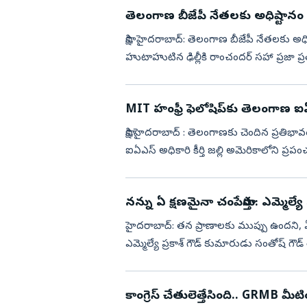
తెలంగాణ బీజేపీ నేతలకు అధిష్టానం
సాక్షి, హైదరాబాద్‌: తెలంగాణ బీజేపీ నేతలకు అ
హుటాహుటిన ఢిల్లీకి రాంచందర్ సహా ప్రజా ప్
ఎమ్మెల్యేలు, ఎమ్...
MIT హంఫ్రీ ఫెలోషిప్‌కు తెలంగాణ ఐఏఎస
సాక్షి,హైదరాబాద్‌ : తెలంగాణకు చెందిన ప్రతి
ఐఏఎస్ అధికారి కీర్తి జల్లి అమెరికాల
నన్ను ఏ క్ష‌ణ‌మైనా చంపేస్తారు: ఎమ్మెల
హైద‌రాబాద్‌: త‌న ప్రాణాల‌కు ముప్పు ఉంద‌ని, ఏ క్ష
ఎమ్మెల్యే ప్రకాశ్ గౌడ్ కుమారుడు సంతోష్ గౌడ్ 
కాంగ్రెస్ చేతులెత్తేసింది.. GRMB మీటి