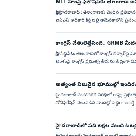
MIT హంఫ్రీ ఫెలోషిప్‌కు తెలంగాణ ఐఏఎస
సాక్షి,హైదరాబాద్‌ : తెలంగాణకు చెందిన ప్రతి
ఐఏఎస్ అధికారి కీర్తి జల్లి అమెరికాల
కాంగ్రెస్ చేతులెత్తేసింది.. GRMB మీటి
సాక్షి, సిద్దిపేట: తెలంగాణలో కాంగ్రెస్‌ సర్కార్‌పై మాజ
అంశంపై కాంగ్రెస్ ప్రభుత్వ తీరును తీవ్రంగా విమర్శ
అత్యంత విలువైన భూముల్లో ఇందిరమ్మ
హైదరాబాద్‌ మహానగర పరిధిలో రాష్ట్ర ప్రభుత్వం నిర్మిస్తున్న ఇందిరమ్మ ఇళ్లకు డిమాండ్‌ భారీగా పెరుగుతోంది.
నోటిఫికేషన్‌ వెలువడిన మొదట్లో పెద్దగా ఆసక్
హైదరాబాద్‌లో పది లక్షల మంది ఓటర్ల