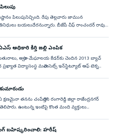
 పిలుపు
ధిష్టానం పిలుపునిచ్చింది. రేపు తెల్లవారు జామున
రతినిధులు బయలుదేరనున్నారు. బీజేపీ చీఫ్ రాంచందర్ రావు,
్ అధికారి కీర్తి జల్లి ఎంపిక
భావంతురాలు, అస్సాం-మేఘాలయ కేడర్‌కు చెందిన 2013 బ్యాచ్
ోని ప్రపంచ ప్రఖ్యాత విద్యాసంస్థ మసాచుసెట్స్ ఇన్‌స్టిట్యూట్ ఆఫ్ టెక్న...
్యే కుమారుడు
‌ణ‌మైనా త‌న‌ను చంపేస్తార‌ని రంగారెడ్డి జిల్లా రాజేంద్ర‌న‌గ‌ర్
తెలిపారు. ఉంటున్న‌ ఇంటిపై కొంత మంది వ్య‌క్తులు...
ంగ్‌ బహిష్కరించాలి: హరీష్‌