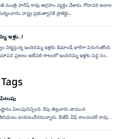
ీ మంత్రి హరీష్‌ రావు ఆగ్రహం వ్యక్తం చేశారు. గోదావరి జలాల
ించారు. రాష్ట్ర ప్రభుత్వానికి ప్రాజెక్టు...
 ఇళ్లు..!
తి చూపని ప్రజలు ఇటీవలి కాలంలో ఇందిరమ్మ ఇళ్లకు పెద్ద సం...
 Tags
 పిలుపు
ధిష్టానం పిలుపునిచ్చింది. రేపు తెల్లవారు జామున
రతినిధులు బయలుదేరనున్నారు. బీజేపీ చీఫ్ రాంచందర్ రావు,