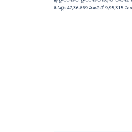
సాక్షి, హైదరాబాద్‌: హైదరాబాద్‌ జిల్లాలో దాదా
ఓటర్లు 47,36,669 మందిలో 9,95,315 మంది ఓటర్లు ఏమైపోయారో అధికారులకు అంతు చిక్కలేదు.
మొత్తం ఓటర్లలో ఇ...