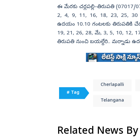
కామెంట్స్ వైరల్
ఈ మేరకు చర్లపల్లి–తిరుపతి (07017/0
విజయనగరం
2, 4, 9, 11, 16, 18, 23, 25, 30 త
పార్వతీపురం మన
ఉదయం 10.10 గంటలకు తిరుపతికి చేరు
పశ్చిమ గోదావర
19, 21, 26, 28, మే, 3, 5, 10, 12, 1
ఏలూరు
తిరుపతి నుంచి బయల్దేరి.. మర్నాడు ఉ
వైఎస్సార్
అన్నమయ్య
Cherlapalli
# Tag
Telangana
Related News By