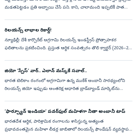
మడతపెట్టడం ప్రతి అబ్బాయి చేసే పని. కాని, చాలామంది ఇప్పటికీ పాత
పద్ధతిలో ఫాలో అవుతూ.. షర్ట్‌ చేతులతో పాటు స్...
రిలయన్స్‌ లాభాల రికార్డ్‌!
న్యూఢిల్లీ: దేశీ కార్పొరేట్‌ అగ్రగామి రిలయన్స్‌ ఇండస్ట్రీస్‌ ప్రోత్సాహకర
ఫలితాలను ప్రకటించింది. ప్రస్తుత ఆర్థిక సంవత్సరం తొలి క్వార్టర్‌ (2026–27,
క్యూ1)లో రూ. 23,196 కోట్ల కన్సాలిడేటెడ్‌ నికర లాభాన్న...
జియో ‘స్పేస్’ వార్.. ఎలాన్ మస్క్‌కే సవాల్..
భారత టెలికాం రంగంలో అగ్రగామిగా ఉన్న ముకేశ్ అంబానీ సారథ్యంలోని
రిలయన్స్ జియో ఇప్పుడు అంతరిక్ష ఆధారిత బ్రాడ్‌బ్యాండ్ మార్కెట్‌ను
శాసించేందుకు ముందడుగు వేసింది. దేశీయంగా సుమారు 1,600 లో-ఎర్త్
ఆర్బిట్ (ఎల...
‘ఫార్చ్యూన్ ఇండియా’ పవర్‌ఫుల్‌ మహిళగా నీతా అంబానీ టాప్
భారతదేశ ఆర్థిక, పారిశ్రామిక రంగాలను శాసిస్తున్న అత్యంత
ప్రభావవంతమైన మహిళా లీడర్ల జాబితాలో రిలయన్స్ ఫౌండేషన్ వ్యవస్థాపక