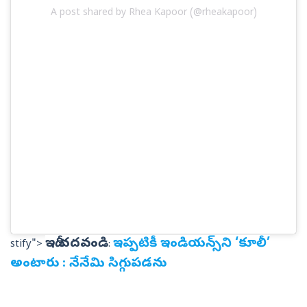
A post shared by Rhea Kapoor (@rheakapoor)
ఇదీ చదవండి
ఇప్పటికీ ఇండియన్స్‌ని ‘కూలీ’
stify">
:
అంటారు : నేనేమి సిగ్గుపడను