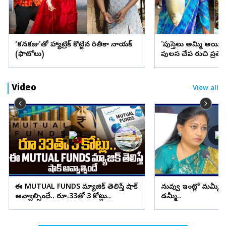
'కనకరాజు'తో హ్యాట్రిక్ కొట్టిన రితికా నాయక్
‘పుస్తెలు అమ్మి అయి
(ఫొటోలు)
పులస చేప రుచి ప్రత్
Video
View all
ఈ MUTUAL FUNDS మ్యాజిక్ తెలిస్తే షాక్
నువ్వు ఇంట్లో మమ్మీ..
అవ్వాల్సిందే.. రూ.33తో 3 కోట్లు..
డమ్మీ..