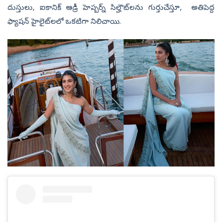
దుస్తులు, ఐకానిక్ ఆడ్రీ హెప్బర్న్ సిల్హౌట్‌లను గుర్తుచేస్తూ, అతిపెద్ద
ఫ్యాషన్ హైలైట్‌లలో ఒకటిగా నిలిచాయి.