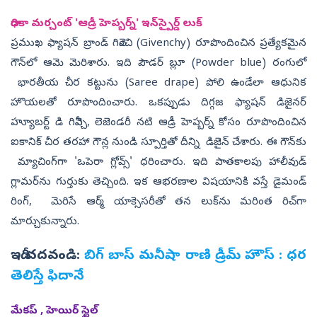
రాధికా మర్చంట్ 'ఆడ్రీ హెప్బర్న్' ఇన్‌స్పైర్డ్ లుక్
ప్రముఖ ఫ్యాషన్ బ్రాండ్ గివెంచి (Givenchy) రూపొందించిన ప్రత్యేకమైన
గౌన్‌లో ఆమె మెరిశారు. ఇది పౌడర్ బ్లూ (Powder blue) రంగులో
భారతీయ చీర కట్టును (Saree drape) పోలి ఉండేలా ఆధునిక
హొయలతో రూపొందించారు. ఒకప్పుడు దిగ్గజ ఫ్యాషన్ డిజైనర్
హ్యూబర్ట్ డి గివెన్చీ, లెజెండరీ నటి ఆడ్రీ హెప్బర్న్ కోసం రూపొందించిన
ఐకానిక్ చీర తరహా గౌన్ల నుండి స్పూర్తితో దీన్ని డిజైన్ చేశారు. ఈ గౌన్‌కు
మ్యాచింగ్‌గా 'ఒపెరా గ్లోవ్స్' ధరించారు. ఇది పాతకాలపు హాలీవుడ్
గ్లామర్‌ను గుర్తుకు తెచ్చింది. ఇక ఆభరణాల విషయానికి వస్తే డైమండ్‌
రింగ్‌, మెరిసే ఆర్మ్ యాక్సెసరీతో తన లుక్‌ను మరింత రిచ్‌గా
మార్చుకున్నారు.
ఇదీ చదవండి:
బిగ్‌ బాస్‌ మనీషా రాణి డ్రీమ్‌ హౌస్‌ : ధర
తెలిస్తే ఫిదానే
మేకప్ , హెయిర్ స్టైల్