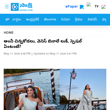
custom menu
Skip to main content
ePaper
TV
హోం
వార్తలు
ఆంధ్రప్రదేశ్
తెలంగాణ
సినిమా
క్రీడలు
బిజినెస్
ఫ్యామ
Breadcrumb
HOME
అంబానీ చిన్నకోడలు, వెనిస్‌ బినాలే లుక్‌, స్పెషల్‌
ఏంటంటే?
May 11 2026 4:48 PM
| Updated on
May 11 2026 5:41 PM