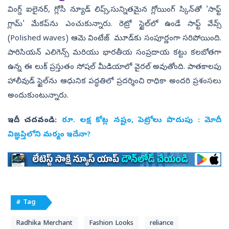
వింగ్డ్ ఐలైనర్, గ్లోసీ న్యూడ్ లిప్స్,సున్నితమైన గ్లోయింగ్ స్కిన్‌తో 'సాఫ్ట్
గ్లామ్' మేకప్‌ను ఎంచుకున్నారు. రెట్రో స్టైల్‌లో ఉండే సాఫ్ట్ వేవ్స్
(Polished waves) ఆమె వింటేజ్ మూడ్‌కు సంపూర్ణంగా సరిపోయింది.
పారిసియన్ ఎలిగెన్స్ మరియు భారతీయ సంప్రదాయ కట్టు కలబోతగా
ఉన్న ఈ లుక్ ప్రస్తుతం సోషల్ మీడియాలో వైరల్ అవుతోంది. పాతకాలపు
హాలీవుడ్ స్టైల్‌ను ఆధునిక పద్ధతిలో ప్రదర్శించి రాధికా అందరి ప్రశంసలు
అందుకుంటున్నారు.
ఇదీ చదవండి:
రూ. లక్ష కోట్ల నష్టం, పెట్రోలు పొదుపు : మోదీ
విజ్ఞప్తిలోని మర్మం ఇదేనా?
# Tag
Radhika Merchant
Fashion Looks
reliance