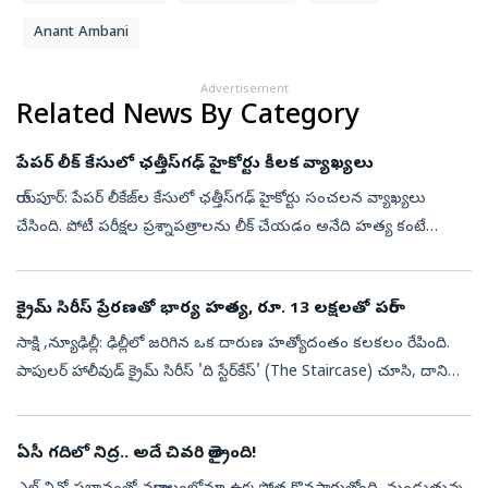
Anant Ambani
Advertisement
Related News By Category
పేపర్‌ లీక్‌ కేసులో ఛత్తీస్‌గఢ్‌ హైకోర్టు కీలక వ్యాఖ్యలు
రాయ్‌పూర్‌: పేపర్‌ లీకేజ్‌ల కేసులో ఛత్తీస్‌గఢ్‌ హైకోర్టు సంచలన వ్యాఖ్యలు
చేసింది. పోటీ పరీక్షల ప్రశ్నాపత్రాలను లీక్ చేయడం అనేది హత్య కంటే
మరింత ఘోరమైన నేరం అని మండిపడింది. ఆ అంశం లక్షలాది మంది
పోటీపరీ...
క్రైమ్‌ సిరీస్‌ ప్రేరణతో భార్య హత్య, రూ. 13 లక్షలతో పరార్‌
సాక్షి ,న్యూఢిల్లీ: ఢిల్లీలో జరిగిన ఒక దారుణ హత్యోదంతం కలకలం రేపింది.
పాపులర్‌ హాలీవుడ్‌ క్రైమ్ సిరీస్ 'ది స్టేర్‌కేస్' (The Staircase) చూసి, దాని
ఆధారంగా భార్యను హత్య చేసిన ఘటన దిగ్భ్రాంతి రేపింది....
ఏసీ గదిలో నిద్ర.. అదే చివరి రాత్రైంది!