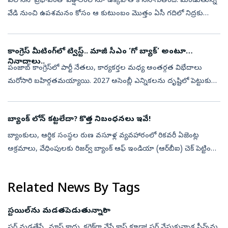
ఎల్‌ నినో ప్రభావంతో వర్షాకాలంలోనూ ఉక్కపోత కొనసాగుతోంది. మండుతున్న
వేడి నుంచి ఉపశమనం కోసం ఆ కుటుంబం మొత్తం ఏసీ గదిలో నిద్రకు
ఉపక్రమించింది. కానీ అదే వారి చివరి రాత్రిగా మారింది. భారీ వర్షాల ధాటికి దాదా...
కాంగ్రెస్ మీటింగ్‌లో ట్విస్ట్‌.. మాజీ సీఎం ‘గో బ్యాక్’ అంటూ
నినాదాలు..
పంజాబ్ కాంగ్రెస్‌లో పార్టీ నేతలు, కార్యకర్తల మధ్య అంతర్గత విభేదాలు
మరోసారి బహిర్గతమయ్యాయి. 2027 అసెంబ్లీ ఎన్నికలను దృష్టిలో పెట్టుకుని
నిర్వహిస్తున్న ‘హర్ బూత్, కాంగ్రెస్ మజ్‌బూత్’ సంస్థాగత కార్యక్రమం...
బ్యాంక్ లోన్ కట్టలేదా? కొత్త నిబంధనలు ఇవే!
బ్యాంకులు, ఆర్థిక సంస్థల రుణ వసూళ్ల వ్యవహారంలో రికవరీ ఏజెంట్ల
అక్రమాలు, వేధింపులకు రిజర్వ్ బ్యాంక్ ఆఫ్ ఇండియా (ఆర్‌బీఐ) చెక్ పెట్టింది.
రుణగ్రహీతల హక్కులకు రక్షణ కల్పిస్తూ సమగ్రమైన మార్గదర్శకాలను విడు...
Related News By Tags
స్టయిల్‌ను మడతపెడుతున్నారా?
షర్ట్‌ మడతేస్తే.. మాస్‌ కాదు. కరెక్ట్‌గా వేస్తే క్లాస్‌ కూడా! షర్ట్‌ వేసుకున్నాక స్లీవ్స్‌ను