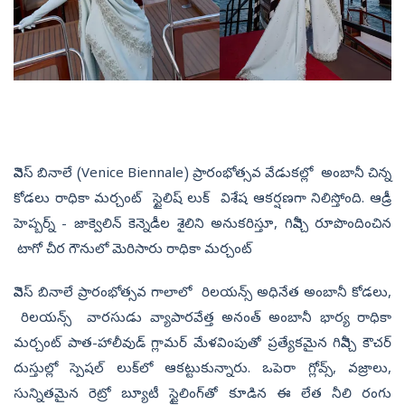
వెనిస్ బినాలే (Venice Biennale) ప్రారంభోత్సవ వేడుకల్లో అంబానీ చిన్న
కోడలు రాధికా మర్చంట్ స్టైలిష్‌ లుక్‌ విశేష ఆకర్షణగా నిలిస్తోంది. ఆడ్రీ
హెప్బర్న్ - జాక్వెలిన్ కెన్నెడీల శైలిని అనుకరిస్తూ, గివెన్చీ రూపొందించిన
టాగో చీర గౌనులో మెరిసారు రాధికా మర్చంట్
వెనిస్ బినాలే ప్రారంభోత్సవ గాలాలో రిలయన్స్‌ అధినేత అంబానీ కోడలు,
రిలయన్స్‌ వారసుడు వ్యాపారవేత్త అనంత్‌ అంబానీ భార్య రాధికా
మర్చంట్ పాత-హాలీవుడ్ గ్లామర్ మేళవింపుతో ప్రత్యేకమైన గివెన్చీ కౌచర్
దుస్తుల్లో స్పెషల్‌ లుక్‌లో ఆకట్టుకున్నారు. ఒపెరా గ్లోవ్స్, వజ్రాలు,
సున్నితమైన రెట్రో బ్యూటీ స్టైలింగ్‌తో కూడిన ఈ లేత నీలి రంగు