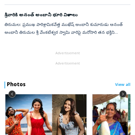
చైర్‌పర్సన్ నీతా అంబానీ ప్రథమ స్థానంలో నిలిచారు. ప్రతిష్టాత్మక సంస్థ
ఫార్చ్యూన్ ఇ...
శ్రీవారికి అనంత్‌ అంబానీ భూరి విరాళాలు
తిరుమల: ప్రముఖ పారిశ్రామికవేత్త ముఖేష్‌ అంబానీ కుమారుడు అనంత్‌
అంబానీ తిరుమల శ్రీ వేంకటేశ్వర స్వామి వారిపై మరోసారి తన భక్తిని
చాటుకున్నారు. టీటీడీకి సుమారు రూ.27.5 కోట్ల విలువైన పలు సేవా
కార్యక్రమాలను...
Advertisement
Advertisement
Photos
View all