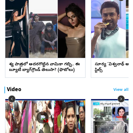
వేశ్య పాత్రలో అదరగొట్టిన వామికా గబ్బి.. ఈ
సూర్య ‘విశ్వనాథ్ అం
బ్యూటీ బ్యాగ్‌గ్రౌండ్‌ తెలుసా? (ఫొటోలు)
స్టిల్స్
Video
View all