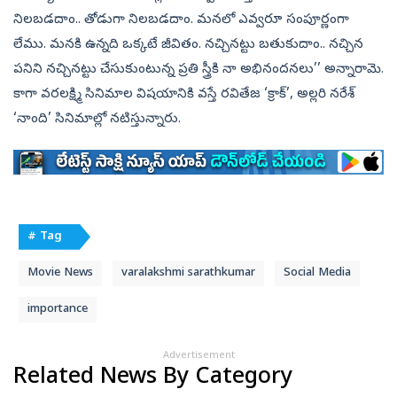
నిలబడదాం.. తోడుగా నిలబడదాం. మనలో ఎవ్వరూ సంపూర్ణంగా
లేము. మనకి ఉన్నది ఒక్కటే జీవితం. నచ్చినట్టు బతుకుదాం.. నచ్చిన
పనిని నచ్చినట్టు చేసుకుంటున్న ప్రతి స్త్రీకి నా అభినందనలు’’ అన్నారామె.
కాగా వరలక్ష్మి సినిమాల విషయానికి వస్తే రవితేజ ‘క్రాక్‌’, అల్లరి నరేశ్‌
‘నాంది’ సినిమాల్లో నటిస్తున్నారు.
# Tag
Movie News
varalakshmi sarathkumar
Social Media
importance
Advertisement
Related News By Category