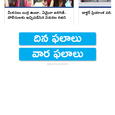
మీకసలు బుర్ర ఉందా.. ఏమైనా జరిగితే..
డాక్టర్ ప్రియాంక పరిస్
పోలీసులకు ఇచ్చిపడేసిన విడదల రజిని
Advertisement