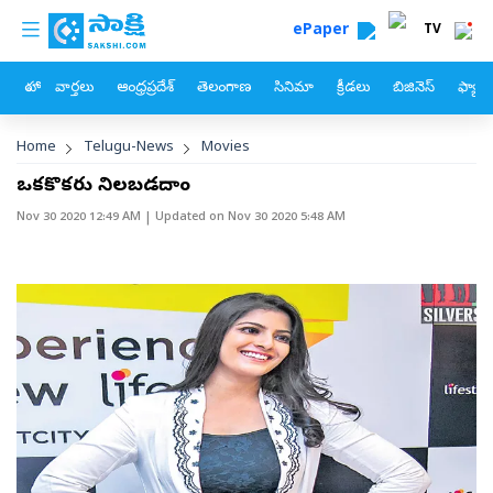
custom menu
Skip to main content
ePaper
TV
హోం
వార్తలు
ఆంధ్రప్రదేశ్
తెలంగాణ
సినిమా
క్రీడలు
బిజినెస్
ఫ్యామ
Breadcrumb
Home
Telugu-News
Movies
ఒకరికొకరు నిలబడదాం
Nov 30 2020 12:49 AM
| Updated on
Nov 30 2020 5:48 AM