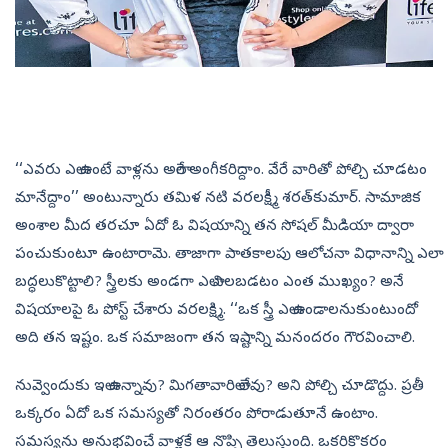
‘‘ఎవరు ఎలా ఉంటే వాళ్లను అలాగే అంగీకరిద్దాం. వేరే వారితో పోల్చి చూడటం
మానేద్దాం’’ అంటున్నారు తమిళ నటి వరలక్ష్మీ శరత్‌కుమార్‌. సామాజిక
అంశాల మీద తరచూ ఏదో ఓ విషయాన్ని తన సోషల్‌ మీడియా ద్వారా
పంచుకుంటూ ఉంటారామె. తాజాగా పాతకాలపు ఆలోచనా విధానాన్ని ఎలా
బద్ధలుకొట్టాలి? స్త్రీలకు అండగా ఎలా నిలబడటం ఎంత ముఖ్యం? అనే
విషయాలపై ఓ పోస్ట్‌ చేశారు వరలక్ష్మి. ‘‘ఒక స్త్రీ ఎలా ఉండాలనుకుంటుందో
అది తన ఇష్టం. ఒక సమాజంగా తన ఇష్టాన్ని మనందరం గౌరవించాలి.
నువ్వెందుకు ఇలా ఉన్నావు? మిగతావారిలా లేవు? అని పోల్చి చూడొద్దు. ప్రతీ
ఒక్కరం ఏదో ఒక సమస్యతో నిరంతరం పోరాడుతూనే ఉంటాం.
సమస్యను అనుభవించే వాళ్లకే ఆ నొప్పి తెలుస్తుంది. ఒకరికొకరం