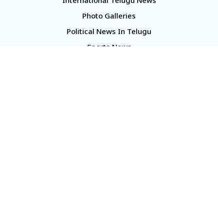
International Telugu News
Photo Galleries
Political News In Telugu
Sports News
TS Politics News
Telangana News
Telugu Movie Reviews
Company
About Us
Contact Us
Media Kit
Terms And Conditions