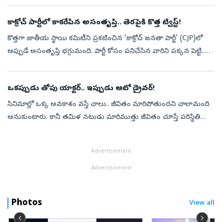
కాక్రోచ్ పార్టీలో కాకరేపిన అసంతృప్తి.. తెరపైకి కొత్త ట్విస్ట్‌!
కొత్తగా జాతీయ స్థాయి కమిటీని ప్రకటించిన ‘కాక్రోచ్ జనతా పార్టీ’ (CJP)లో
అప్పుడే అసంతృప్తి భగ్గుమంది. పార్టీ కోసం పనిచేసిన వారిని పక్కన పెట్టి..
వ్యవస్థాపకుడికి సన్నిహితంగా ఉన్నవారికే కీలక పదవులు కట్టబె...
ఒకప్పుడు తోపు యాక్టర్‌.. ఇప్పుడు ఆటో డ్రైవర్‌!
సినిమాల్లో ఒక్క అవకాశం వస్తే చాలు.. జీవితం మారిపోతుందని చాలామంది
అనుకుంటారు. కానీ తమిళ నటుడు మారిముత్తు జీవితం చూస్తే పరిస్థితి
అందుకు భిన్నంగా ఉంటుందని అర్థమవుతుంది. ఒకప్పుడు వెండితెరపై
నటుడిగా మెరిస...
Advertisement
Advertisement
Photos
View all