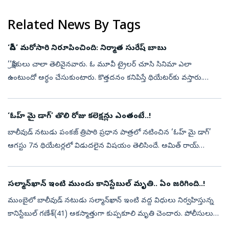
Related News By Tags
‘డీసీ’ మరోసారి నిరూపించింది: నిర్మాత సురేష్‌ బాబు
‘‘ప్రేక్షకులు చాలా తెలివైనవారు. ఓ మూవీ ట్రైలర్‌ చూసి సినిమా ఎలా
ఉంటుందో అర్థం చేసుకుంటారు. కొత్తదనం కనిపిస్తే థియేటర్‌కు వస్తారు.
సినిమా బాగుంటే ఆడియన్స్‌ తప్పకుండా ఆదరిస్తారని ‘డీసీ’ మరోసారి
నిరూపించ...
‘ఓహ్‌ మై డాగ్‌’ తొలి రోజు కలెక్షన్లు ఎంతంటే..!
బాలీవుడ్‌ నటుడు పంకజ్‌ త్రిపాఠి ప్రధాన పాత్రలో నటించిన ‘ఓహ్‌ మై డాగ్‌’
ఆగస్టు 7న థియేటర్లలో విడుదలైన విషయం తెలిసిందే. అమిత్‌ రాయ్‌
దర్శకత్వం వహించిన ఈ సినిమాను జంతుప్రేమికులను ఆకట్టుకునేలా
తీర్చిదిద్ద...
సల్మాన్‌ఖాన్‌ ఇంటి ముందు కానిస్టేబుల్‌ మృతి.. ఏం జరిగింది..!
ముంబైలో బాలీవుడ్‌ నటుడు సల్మాన్‌ఖాన్‌ ఇంటి వద్ద విధులు నిర్వహిస్తున్న
కానిస్టేబుల్‌ గణేశ్‌(41) అకస్మాత్తుగా కుప్పకూలి మృతి చెందారు. పోలీసులు
తెలిపిన వివరాల ప్రకారం.. సల్మాన్‌ఖాన్‌ నివాసం వద్ద భద్రతా ఏ...