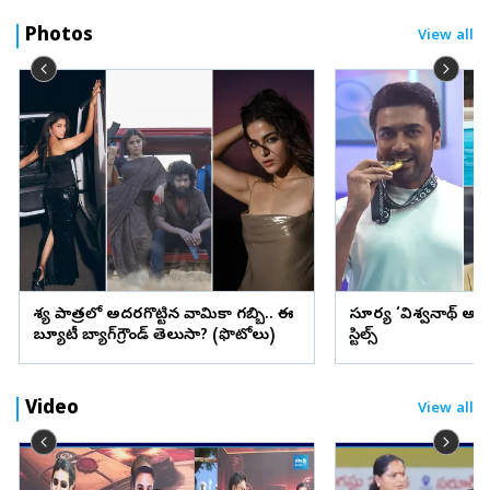
Photos
View all
వేశ్య పాత్రలో అదరగొట్టిన వామికా గబ్బి.. ఈ
సూర్య ‘విశ్వనాథ్ అం
బ్యూటీ బ్యాగ్‌గ్రౌండ్‌ తెలుసా? (ఫొటోలు)
స్టిల్స్
Video
View all