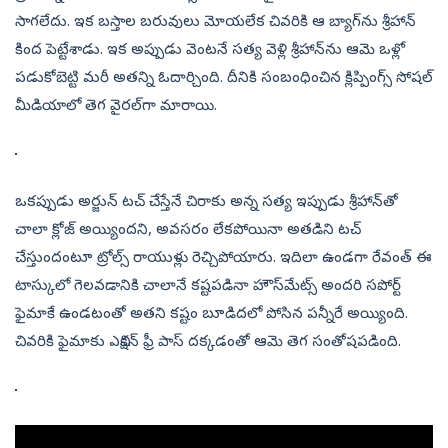
సాగలేదు. ఇక బస్తాల బరువులు మోయలేక చివరికి ఆ బ్యాగ్‌ను శ్రీహాన్‌
కింద పెట్టేశాడు. ఇక అప్పుడు వెంటనే సత్య వెళ్లి శ్రీహాన్‌ను ఆమె ఒళ్లో
పడుకోబెట్టి మరీ అతన్ని ఓదార్చింది. దీనికి సంబంధించిన క్లిప్పింగ్స్‌ సోషల్‌
మీడియాలో తెగ వైరల్‌గా మారాయి.
ఒకప్పుడు అర్జున్‌ టచ్‌ చేస్తేనే చిరాకు అన్న సత్య ఇప్పుడు శ్రీహాన్‌తో
చాలా క్లోజ్‌ అయ్యిందని, అవసరం లేకపోయినా అతడిని టచ్‌
చేస్తుందంటూ ట్రోల్స్‌ రాయుళ్లు రెచ్చిపోయారు. ఇదిలా ఉండగా రేవంత్‌ ఈ
టాస్కులో గెలవడానికి చాలానే కష్టపడినా హౌస్‌మేట్స్‌ అందరి సపోర్ట్‌
ఫైమాకే ఉండటంతో అతని కష్టం బూడిదలో పోసిన పన్నీరే అయ్యింది.
చివరికి ఫైమాకు ఎవిక్షన్‌ ఫ్రీ పాస్‌ దక్కడంతో ఆమె తెగ సంతోషపడింది.