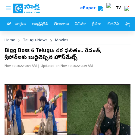
custom menu
Skip to main content
ePaper
TV
హోం
వార్తలు
ఆంధ్రప్రదేశ్
తెలంగాణ
సినిమా
క్రీడలు
బిజినెస్
ఫ్యామ
Breadcrumb
Home
Telugu-News
Movies
Bigg Boss 6 Telugu: కర్మ ఫలితం.. రేవంత్‌,
శ్రీహాన్‌లకు బుద్దిచెప్పిన హౌస్‌మేట్స్‌
Nov 19 2022 9:04 AM
| Updated on
Nov 19 2022 9:39 AM