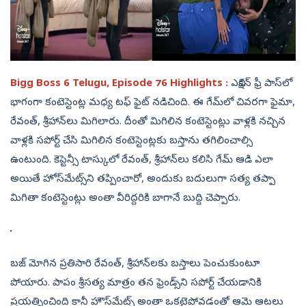
Bigg Boss 6 Telugu, Episode 76 Highlights :
ఎవిక్షన్‌ ఫ్రీ పాస్‌లో
భాగంగా కంటెస్టెంట్ల మధ్య టఫ్‌ ఫైట్‌ నడిచింది. ఈ గేమ్‌లో చివరగా ఫైమా,
రేవంత్‌, శ్రీహాన్‌లు మిగిలారు. దీంతో మిగిలిన కంటెస్టెంట్లు వాళ్లకి నచ్చిన
వాళ్లకి సపోర్ట్‌ చేసి మిగిలిన కంటెస్టెంట్లకు బస్తాను తగిలించాల్సి
ఉంటుంది. కెప్టెన్సీ టాస్కులో రేవంత్‌, శ్రీహాన్‌లు కలిసి గేమ్‌ ఆడి ఎలా
అయితే హోస్‌మేట్స్‌ని తప్పించారో, అందుకు బదులుగా సత్య తప్పా
మిగితా కంటెస్టెంట్లు అంతా వీరిద్దరికి బాగానే బుద్ది చెప్పారు.
బజ్‌ మోగిన ప్రతిసారి రేవంత్‌, శ్రీహాన్‌లకు బస్తాలు పెంచుకుంటూ
పోయారు. పాపం శ్రీసత్య మాత్రం తన ఫ్రెండ్స్‌ని సపోర్ట్‌ చేయడానికి
ప్రయత్నించింది కానీ హౌస్‌మేట్స్‌ అంతా ఒకటైపోవడంతో ఆమె ఆటలు