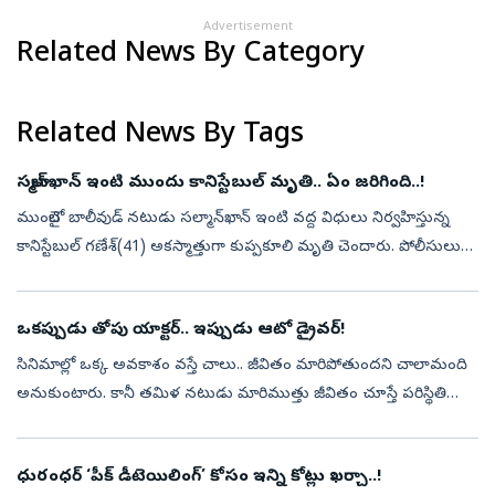
Advertisement
Related News By Category
Related News By Tags
సల్మాన్‌ఖాన్‌ ఇంటి ముందు కానిస్టేబుల్‌ మృతి.. ఏం జరిగింది..!
ముంబైలో బాలీవుడ్‌ నటుడు సల్మాన్‌ఖాన్‌ ఇంటి వద్ద విధులు నిర్వహిస్తున్న
కానిస్టేబుల్‌ గణేశ్‌(41) అకస్మాత్తుగా కుప్పకూలి మృతి చెందారు. పోలీసులు
తెలిపిన వివరాల ప్రకారం.. సల్మాన్‌ఖాన్‌ నివాసం వద్ద భద్రతా ఏ...
ఒకప్పుడు తోపు యాక్టర్‌.. ఇప్పుడు ఆటో డ్రైవర్‌!
సినిమాల్లో ఒక్క అవకాశం వస్తే చాలు.. జీవితం మారిపోతుందని చాలామంది
అనుకుంటారు. కానీ తమిళ నటుడు మారిముత్తు జీవితం చూస్తే పరిస్థితి
అందుకు భిన్నంగా ఉంటుందని అర్థమవుతుంది. ఒకప్పుడు వెండితెరపై
నటుడిగా మెరిస...
ధురంధర్‌ ‘పీక్ డీటెయిలింగ్’ కోసం ఇన్ని కోట్లు ఖర్చా..!