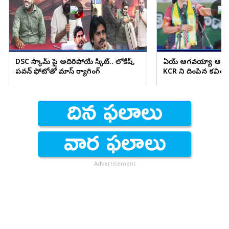
DSC స్కామ్ పై అదిరిపోయే స్కిట్.. లోకేష్,
ఏయ్ ఆగవయ్యా ఆగు.. అ
పవన్ ఫోటోతో మాస్ ర్యాగింగ్
KCR ని దింపిన కవిత
Advertisement