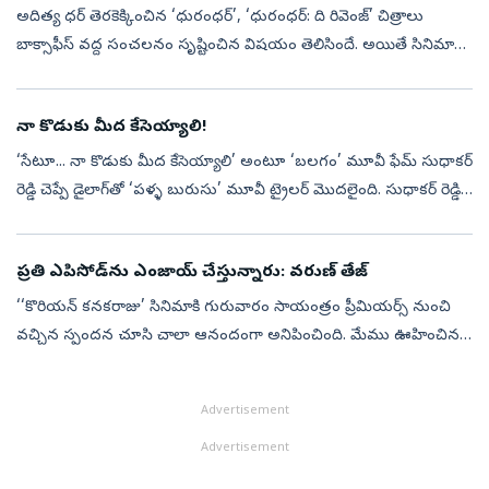
అదిత్య ధర్ తెరకెక్కించిన ‘ధురంధర్’, ‘ధురంధర్: ది రివెంజ్’ చిత్రాలు
బాక్సాఫీస్‌ వద్ద సంచలనం సృష్టించిన విషయం తెలిసిందే. అయితే సినిమాల
విజయంతో పాటు సోషల్ మీడియాలో మరో విషయం విపరీతంగా వైరల్
అయింది. అదే ‘...
నా కొడుకు మీద కేసెయ్యాలి!
‘సేటూ... నా కొడుకు మీద కేసెయ్యాలి’ అంటూ ‘బలగం’ మూవీ ఫేమ్‌ సుధాకర్‌
రెడ్డి చెప్పే డైలాగ్‌తో ‘పళ్ళ బురుసు’ మూవీ ట్రైలర్‌ మొదలైంది. సుధాకర్‌ రెడ్డి,
మురళీధర్‌ గౌడ్, ప్రజ్వల్, గోమతి కీలక పాత్రల్లో నటించి...
ప్రతి ఎపిసోడ్‌ను ఎంజాయ్‌ చేస్తున్నారు: వరుణ్‌ తేజ్‌
‘‘కొరియన్‌ కనకరాజు’ సినిమాకి గురువారం సాయంత్రం ప్రీమియర్స్‌ నుంచి
వచ్చిన స్పందన చూసి చాలా ఆనందంగా అనిపించింది. మేము ఊహించిన
దానికంటే అద్భుతమైన స్పందన ప్రేక్షకుల నుంచి వచ్చింది. సినిమాలోని ప్రతి
ఎపిసోడ...
Advertisement
Advertisement